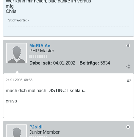
Wer kann mir helfen, bitte danke im voraus
mfg
Chris
Stichworte:
-
MoRtAlAn
PHP Master
Dabei seit:
04.01.2002
Beiträge:
5934
24.01.2003, 09:53
#2
mach dich mal nach DISTINCT schlau...
gruss
P2oldi
Junior Member