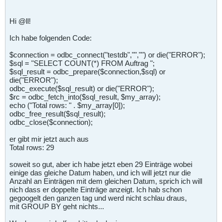
Hi @ll!
Ich habe folgenden Code:
$connection = odbc_connect("testdb","","") or die("ERROR");
$sql = "SELECT COUNT(*) FROM Auftrag ";
$sql_result = odbc_prepare($connection,$sql) or
die("ERROR");
odbc_execute($sql_result) or die("ERROR");
$rc = odbc_fetch_into($sql_result, $my_array);
echo ("Total rows: " . $my_array[0]);
odbc_free_result($sql_result);
odbc_close($connection);
er gibt mir jetzt auch aus
Total rows: 29
soweit so gut, aber ich habe jetzt eben 29 Einträge wobei
einige das gleiche Datum haben, und ich will jetzt nur die
Anzahl an Einträgen mit dem gleichen Datum, sprich ich will
nich dass er doppelte Einträge anzeigt. Ich hab schon
gegoogelt den ganzen tag und werd nicht schlau draus,
mit GROUP BY geht nichts...