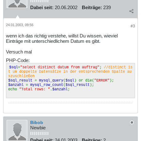
Dabei seit:
20.06.2002
Beiträge:
239
24.01.2003, 09:56
#3
wenn ich das richtig verstehe, willst Du wissen, wieviel
Einträge mit unterschiedlichem Datum es gibt.
Versuch mal
PHP-Code:
$sql
=
"select distinct datum from auftrag"
;
//distinct is
t um doppelte Datensätze in der entsprechenden Spalte au
szuschließen
$sql_result
=
mysql_query
(
$sql
) or die(
"ERROR"
);
$anzahl
=
mysql_row_count
(
$sql_result
);
echo
"Total rows: "
.
$anzahl
;
Bibob
Newbie
Dabei seit:
24.01.2003
Beiträge:
2