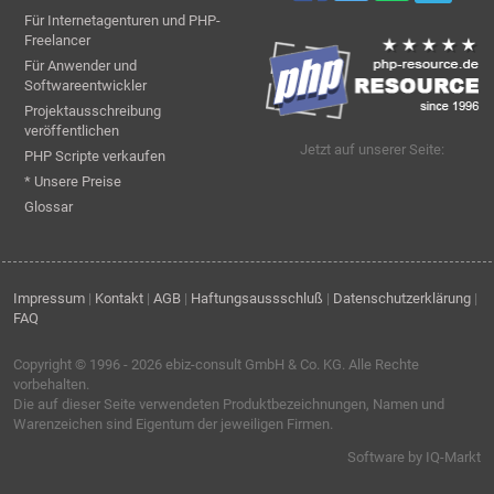
Für Internetagenturen und PHP-
Freelancer
Für Anwender und
Softwareentwickler
Projektausschreibung
veröffentlichen
Jetzt auf unserer Seite:
PHP Scripte verkaufen
* Unsere Preise
Glossar
Impressum
|
Kontakt
|
AGB
|
Haftungsaussschluß
|
Datenschutzerklärung
|
FAQ
Copyright © 1996 - 2026
ebiz-consult GmbH & Co. KG
. Alle Rechte
vorbehalten.
Die auf dieser Seite verwendeten Produktbezeichnungen, Namen und
Warenzeichen sind Eigentum der jeweiligen Firmen.
Software by IQ-Markt