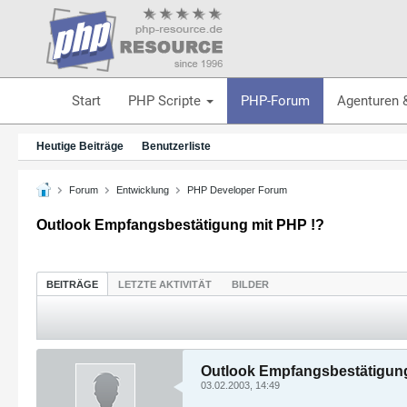
Start
PHP Scripte
PHP-Forum
Agenturen 
Heutige Beiträge
Benutzerliste
Forum
Entwicklung
PHP Developer Forum
Outlook Empfangsbestätigung mit PHP !?
BEITRÄGE
LETZTE AKTIVITÄT
BILDER
Outlook Empfangsbestätigung
03.02.2003, 14:49