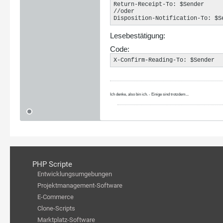
Return-Receipt-To: $Sender

//oder

Disposition-Notification-To: $S
Lesebestätigung:
Code:
X-Confirm-Reading-To: $Sender
Ich denke, also bin ich. - Einige sind trotzdem...
PHP Scripte
Entwicklungsumgebungen
Projektmanagement-Software
E-Commerce
Clone-Scripts
Marktplatz-Software