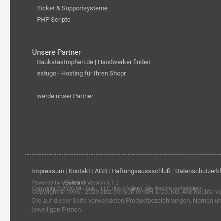
Ticket & Supportsysteme
PHP Scripte
Unsere Partner
Baukatastrophen.de | Handwerker finden
estugo - Hosting für Ihren Shopr
werde unser Partner
Impressum
|
Kontakt
|
AGB
|
Haftungsaussschluß
|
Datenschutzerk
Powered by
vBulletin®
Version 5.7.1
Copyright © 2026 MH Sub I, LLC dba vBulletin. Alle Rechte vorbehalten.
Copyright © 1996 - 2026
ebiz-consult GmbH & Co. KG
. Alle Rechte v
Die auf dieser Seite verwendeten Produktbezeichnungen, Namen u
jeweiligen Firmen.