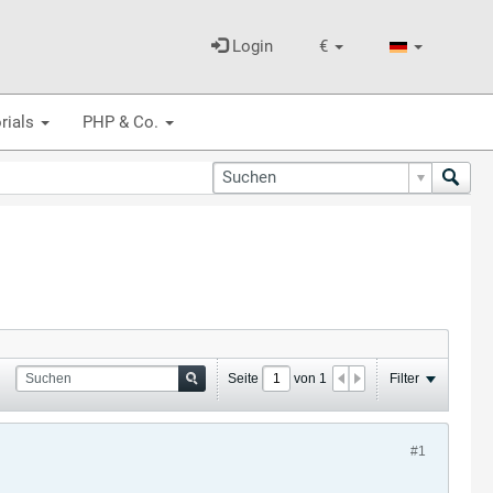
Login
€
rials
PHP & Co.
Seite
von
1
Filter
#1