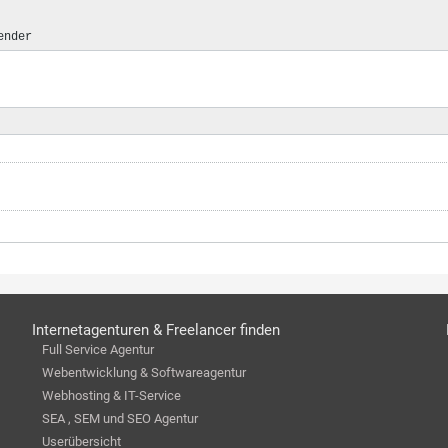
ender
Internetagenturen & Freelancer finden
Full Service Agentur
Webentwicklung & Softwareagentur
Webhosting & IT-Service
SEA , SEM und SEO Agentur
Userübersicht