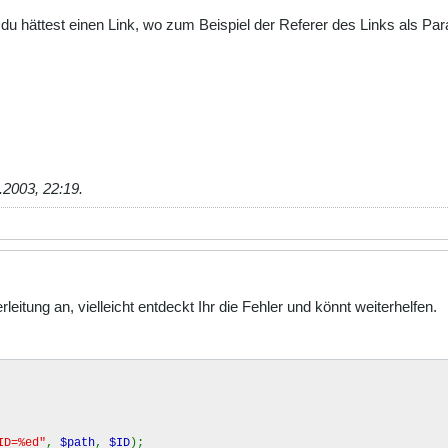
 du hättest einen Link, wo zum Beispiel der Referer des Links als Pa
.2003, 22:19
.
itung an, vielleicht entdeckt Ihr die Fehler und könnt weiterhelfen.
ID=%ed"
,
$path
,
$ID
);