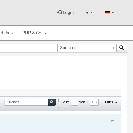
Login
€
rials
PHP & Co.
Seite
von
1
Filter
#1