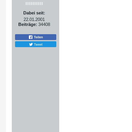
Dabei seit:
22.01.2001
Beiträge:
34408
Teilen
Tweet