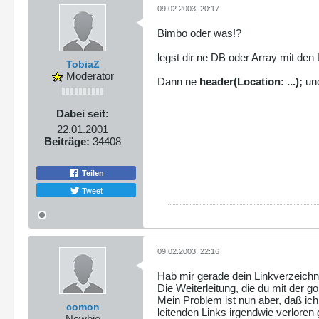
09.02.2003, 20:17
Bimbo oder was!?
legst dir ne DB oder Array mit den 
TobiaZ
Moderator
Dann ne
header(Location: ...);
und
Dabei seit:
22.01.2001
Beiträge:
34408
Teilen
Tweet
09.02.2003, 22:16
Hab mir gerade dein Linkverzeich
Die Weiterleitung, die du mit der g
Mein Problem ist nun aber, daß ich
comon
leitenden Links irgendwie verloren
Newbie