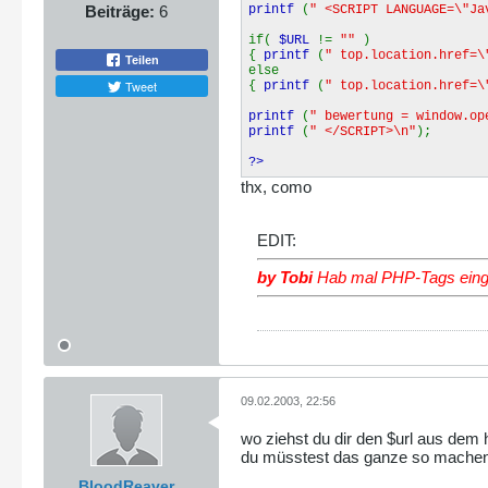
Beiträge:
6
printf
(
" <SCRIPT LANGUAGE=\"Ja
if(
$URL
!=
""
)
{
printf
(
" top.location.href=\
Teilen
else
Tweet
{
printf
(
" top.location.href=\
printf
(
" bewertung = window.op
printf
(
" </SCRIPT>\n"
);
?>
thx, como
EDIT:
by Tobi
Hab mal PHP-Tags eing
09.02.2003, 22:56
wo ziehst du dir den $url aus dem 
du müsstest das ganze so machen
BloodReaver