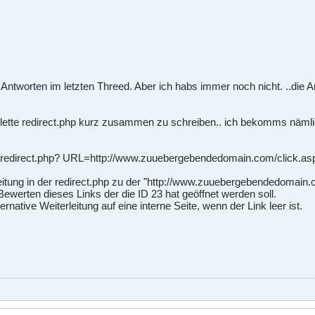
 Antworten im letzten Threed. Aber ich habs immer noch nicht. ..die An
lette redirect.php kurz zusammen zu schreiben.. ich bekomms nämlic
s//redirect.php? URL=http://www.zuuebergebendedomain.com/click.
leitung in der redirect.php zu der "http://www.zuuebergebendedomain.
ewerten dieses Links der die ID 23 hat geöffnet werden soll.
rnative Weiterleitung auf eine interne Seite, wenn der Link leer ist.