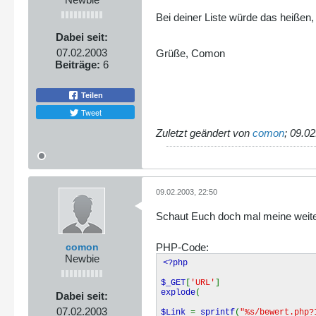
Bei deiner Liste würde das heißen,
Dabei seit:
07.02.2003
Grüße, Comon
Beiträge:
6
Teilen
Tweet
Zuletzt geändert von
comon
;
09.02
09.02.2003, 22:50
Schaut Euch doch mal meine weiterle
comon
PHP-Code:
Newbie
<?php
$_GET
[
'URL'
]
explode
(
Dabei seit:
07.02.2003
$Link
=
sprintf
(
"%s/bewert.php?