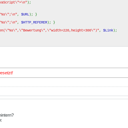
vaScript\">\n"
);
"%s\";\n"
,
$URL
); }
"%s\";\n"
,
$HTTP_REFERER
); }
en(\"%s\",\"Bewertung\",\"width=220,height=300\")"
,
$Link
);
esetzt!
hintern?
: