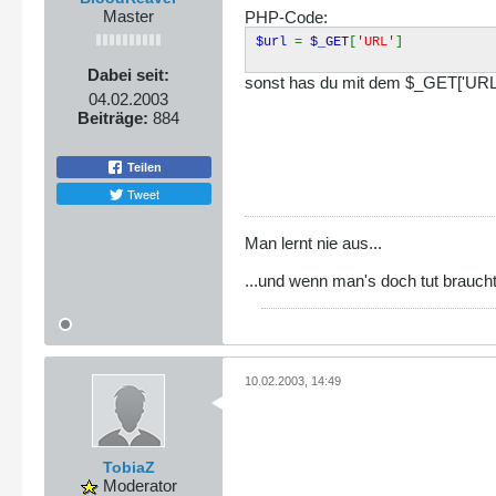
Master
PHP-Code:
$url
=
$_GET
[
'URL'
]
Dabei seit:
sonst has du mit dem $_GET['URL']
04.02.2003
Beiträge:
884
Teilen
Tweet
Man lernt nie aus...
...und wenn man's doch tut brauc
10.02.2003, 14:49
TobiaZ
Moderator