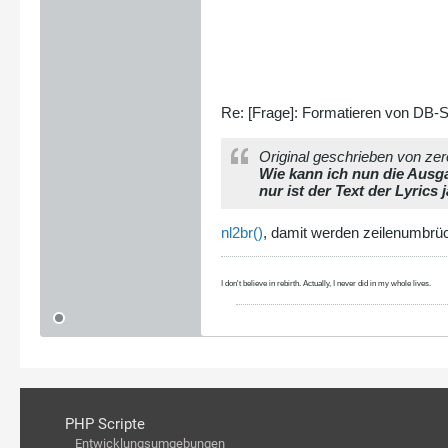
Re: [Frage]: Formatieren von DB-
Original geschrieben von ze
Wie kann ich nun die Ausga
nur ist der Text der Lyrics
nl2br()
, damit werden zeilenumbrüch
I don't believe in rebirth. Actually, I never did in my whole lives.
PHP Scripte
Entwicklungsumgebungen