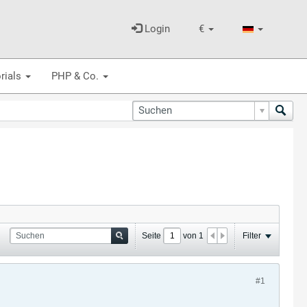
Login
€
rials
PHP & Co.
Seite
von
1
Filter
#1