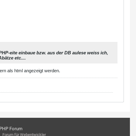
 PHP-eite einbaue bzw. aus der DB aulese weiss ich,
bätze etc....
dern als html angezeigt werden.
PHP Forum
Forum für Webentwickler