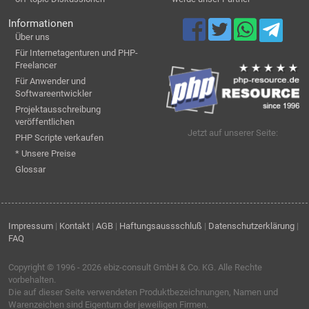
Informationen
Über uns
Für Internetagenturen und PHP-
Freelancer
Für Anwender und
Softwareentwickler
Projektausschreibung
veröffentlichen
Jetzt auf unserer Seite:
PHP Scripte verkaufen
* Unsere Preise
Glossar
Impressum
|
Kontakt
|
AGB
|
Haftungsaussschluß
|
Datenschutzerklärung
|
FAQ
Copyright © 1996 - 2026
ebiz-consult GmbH & Co. KG
. Alle Rechte
vorbehalten.
Die auf dieser Seite verwendeten Produktbezeichnungen, Namen und
Warenzeichen sind Eigentum der jeweiligen Firmen.