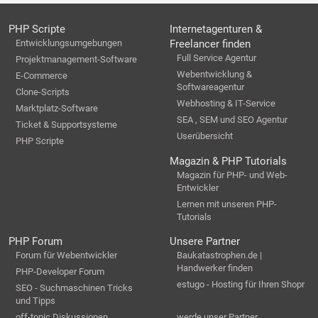
PHP Scripte
Internetagenturen &
Entwicklungsumgebungen
Freelancer finden
Full Service Agentur
Projektmanagement-Software
Webentwicklung &
E-Commerce
Softwareagentur
Clone-Scripts
Webhosting & IT-Service
Marktplatz-Software
SEA , SEM und SEO Agentur
Ticket & Supportsysteme
Userübersicht
PHP Scripte
Magazin & PHP Tutorials
Magazin für PHP- und Web-
Entwickler
Lernen mit unseren PHP-
Tutorials
PHP Forum
Unsere Partner
Forum für Webentwickler
Baukatastrophen.de |
Handwerker finden
PHP-Developer Forum
estugo - Hosting für Ihren Shopr
SEO - Suchmaschinen Tricks
und Tipps
off-topic Diskussionen
werde unser Partner