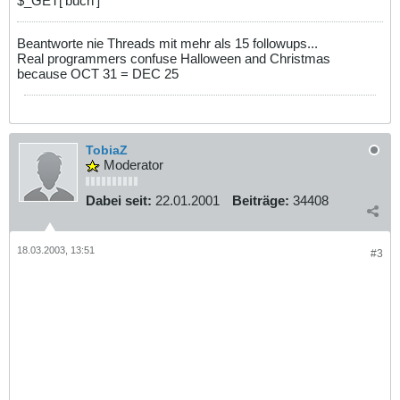
$_GET['buch']
Beantworte nie Threads mit mehr als 15 followups...
Real programmers confuse Halloween and Christmas
because OCT 31 = DEC 25
TobiaZ
Moderator
Dabei seit:
22.01.2001
Beiträge:
34408
18.03.2003, 13:51
#3