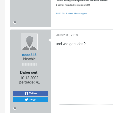
Die zwei wichtigsten Regeln für eine berufliche Karriere:
1. Verrate niemals alles was du weißt!
PHP 2 All
•
Patrizier II Browsergame
20.03.2003, 21:33
und wie geht das?
neco345
Newbie
Dabei seit:
10.12.2002
Beiträge:
41
Teilen
Tweet