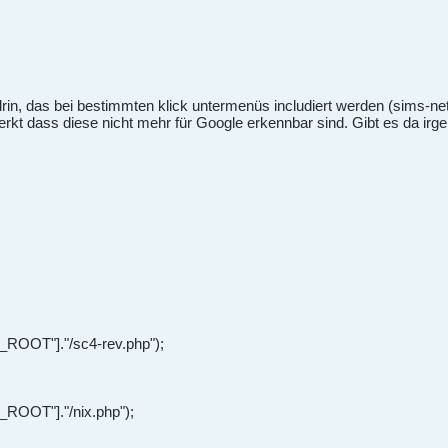
drin, das bei bestimmten klick untermenüs includiert werden (sims-net
merkt dass diese nicht mehr für Google erkennbar sind. Gibt es da ir
OT"]."/sc4-rev.php");
OOT"]."/nix.php");