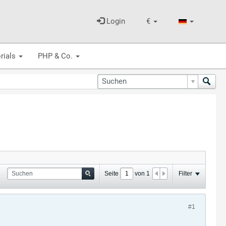
Login
€
rials
PHP & Co.
Seite
von
1
Filter
#1