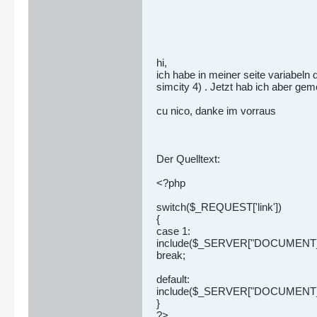
hi,
ich habe in meiner seite variabeln 
simcity 4) . Jetzt hab ich aber ge
cu nico, danke im vorraus
Der Quelltext:
<?php
switch($_REQUEST['link'])
{
case 1:
include($_SERVER["DOCUMENT_RO
break;
default:
include($_SERVER["DOCUMENT_R
}
?>