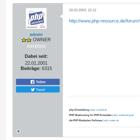
20.03.2003, 22:12
http://www.php-resource.de/forum/
admin
OWNER
Dabei seit:
22.01.2001
Beiträge:
6315
Teilen
Tweet
php-Entwicklung
|
ebiz-consult.de
PHP-Webhosting für PHP Entwickler
|
ebiz-webhosting.de
die PHP Marktplatz-Software
|
ebiz-trader.de