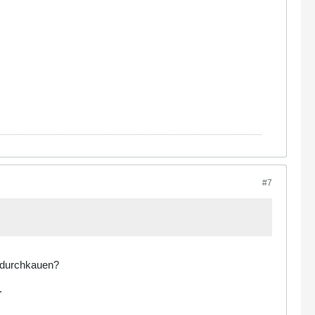
#7
t durchkauen?
.