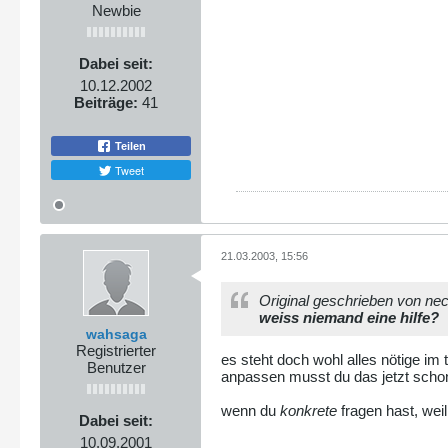
Newbie
Dabei seit:
10.12.2002
Beiträge:
41
Teilen
Tweet
21.03.2003, 15:56
Original geschrieben von ne
weiss niemand eine hilfe?
wahsaga
Registrierter
es steht doch wohl alles nötige im t
Benutzer
anpassen musst du das jetzt schon 
wenn du
konkrete
fragen hast, wei
Dabei seit:
10.09.2001