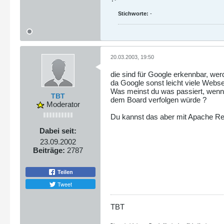
Stichworte:
-
20.03.2003, 19:50
die sind für Google erkennbar, werd
da Google sonst leicht viele Webs
Was meinst du was passiert, wenn 
TBT
dem Board verfolgen würde ?
Moderator
Du kannst das aber mit Apache ReW
Dabei seit:
23.09.2002
Beiträge:
2787
Teilen
Tweet
TBT