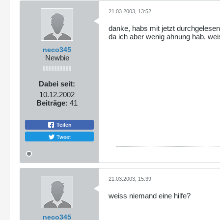
21.03.2003, 13:52
danke, habs mit jetzt durchgelesen
da ich aber wenig ahnung hab, weis
neco345
Newbie
Dabei seit:
10.12.2002
Beiträge:
41
Teilen
Tweet
21.03.2003, 15:39
weiss niemand eine hilfe?
neco345