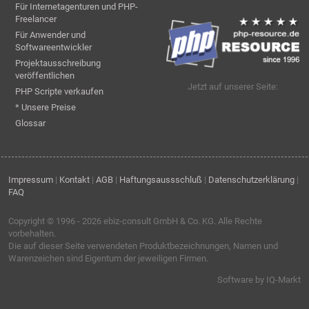
Für Internetagenturen und PHP-
Freelancer
Für Anwender und
Softwareentwickler
Projektausschreibung
veröffentlichen
Jetzt auf unserer Seite:
PHP Scripte verkaufen
* Unsere Preise
Glossar
Impressum
|
Kontakt
|
AGB
|
Haftungsaussschluß
|
Datenschutzerklärung
|
FAQ
Copyright © 1996 - 2026
ebiz-consult GmbH & Co. KG
. Alle Rechte
vorbehalten.
Die auf dieser Seite verwendeten Produktbezeichnungen, Namen und
Warenzeichen sind Eigentum der jeweiligen Firmen.
Software by IQ-Markt