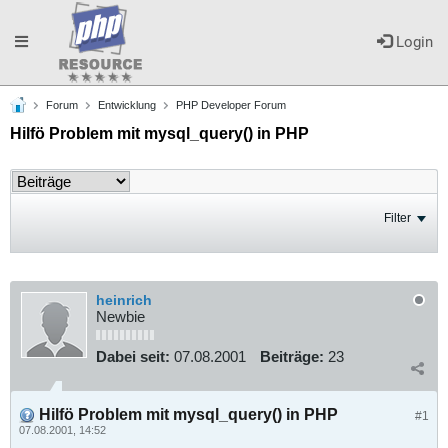
Toggle
Login
Forum
Entwicklung
PHP Developer Forum
navigation
Hilfö Problem mit mysql_query() in PHP
Filter
heinrich
Newbie
Dabei seit:
07.08.2001
Beiträge:
23
Hilfö Problem mit mysql_query() in PHP
#1
07.08.2001, 14:52