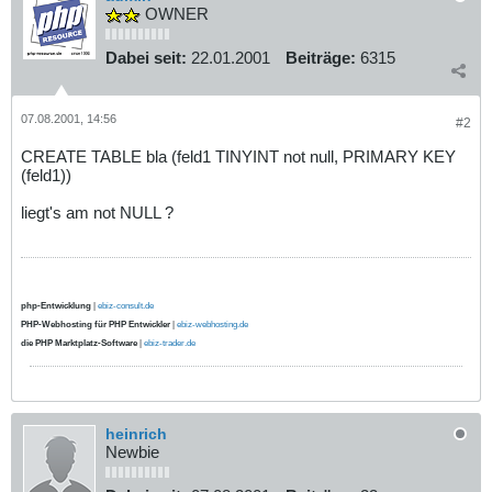
OWNER
Dabei seit:
22.01.2001
Beiträge:
6315
07.08.2001, 14:56
#2
CREATE TABLE bla (feld1 TINYINT not null, PRIMARY KEY
(feld1))
liegt's am not NULL ?
php-Entwicklung
|
ebiz-consult.de
PHP-Webhosting für PHP Entwickler
|
ebiz-webhosting.de
die PHP Marktplatz-Software
|
ebiz-trader.de
heinrich
Newbie