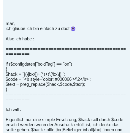
man,
ich glaube ich bin einfach zu doof
Also ich habe :
=============================================
=========
if ($configdaten["boldTag"] == "on")
{
$hack = "|(\[bx\])+(*)+(\[/bx\])|";
$code = "<b style='color: #000066'>\\2</b>";
$text = preg_replace($hack,$code,$text);
}
=============================================
=========
Ich will :
Eigentlich nur eine simple Ersetzung, $hack soll durch $code
ersetzt werden wenn der Ausdruck erfüllt ist, ich denke das
sollte gehen. $hack sollte [bx]Beliebiger inhalt[/bx] finden und