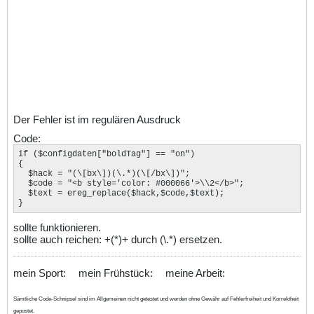
Der Fehler ist im regulären Ausdruck
Code:
if ($configdaten["boldTag"] == "on")

{

  $hack = "(\[bx\])(\.*)(\[/bx\])";

  $code = "<b style='color: #000066'>\\2</b>";

  $text = ereg_replace($hack,$code,$text);

}
sollte funktionieren.
sollte auch reichen: +(*)+ durch (\.*) ersetzen.
mein Sport:
mein Frühstück:
meine Arbeit:
Sämtliche Code-Schnipsel sind im Allgemeinen nicht getestet und werden ohne Gewähr auf Fehlerfreiheit und Korrektheit
gepostet.