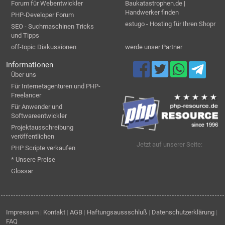
Forum für Webentwickler
Baukatastrophen.de |
Handwerker finden
PHP-Developer Forum
estugo - Hosting für Ihren Shopr
SEO - Suchmaschinen Tricks
und Tipps
off-topic Diskussionen
werde unser Partner
Informationen
Über uns
Für Internetagenturen und PHP-
Freelancer
Für Anwender und
Softwareentwickler
Projektausschreibung
veröffentlichen
Jetzt auf unserer Seite:
PHP Scripte verkaufen
* Unsere Preise
Glossar
Impressum
|
Kontakt
|
AGB
|
Haftungsaussschluß
|
Datenschutzerklärung
|
FAQ