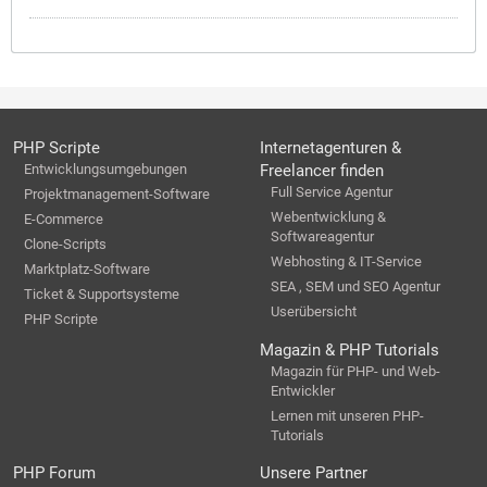
PHP Scripte
Internetagenturen &
Entwicklungsumgebungen
Freelancer finden
Full Service Agentur
Projektmanagement-Software
Webentwicklung &
E-Commerce
Softwareagentur
Clone-Scripts
Webhosting & IT-Service
Marktplatz-Software
SEA , SEM und SEO Agentur
Ticket & Supportsysteme
Userübersicht
PHP Scripte
Magazin & PHP Tutorials
Magazin für PHP- und Web-
Entwickler
Lernen mit unseren PHP-
Tutorials
PHP Forum
Unsere Partner