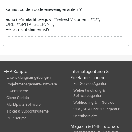
kannst du den code einwenig erläutern?
echo ("<meta http-equiv=\"refresh\" content=\"1\";
URL=\"$PHP_SELF\">");
--> ist nicht dein ernst?
PHP Scripte
Internetagenturen &
Entwicklungsumgebungen
Freelancer finden
Full Service Agentur
Projektmanagement-Software
Webentwicklung &
E-Commerce
Softwareagentur
Clone-Scripts
Webhosting & IT-Service
Marktplatz-Software
SEA , SEM und SEO Agentur
Ticket & Supportsysteme
Userübersicht
PHP Scripte
Magazin & PHP Tutorials