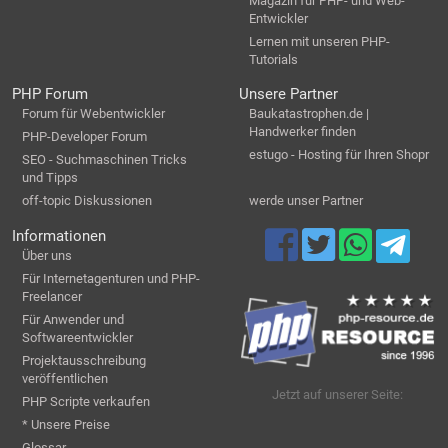
Magazin für PHP- und Web-
Entwickler
Lernen mit unseren PHP-
Tutorials
PHP Forum
Unsere Partner
Forum für Webentwickler
Baukatastrophen.de |
Handwerker finden
PHP-Developer Forum
estugo - Hosting für Ihren Shopr
SEO - Suchmaschinen Tricks
und Tipps
off-topic Diskussionen
werde unser Partner
Informationen
Über uns
Für Internetagenturen und PHP-
Freelancer
Für Anwender und
Softwareentwickler
Projektausschreibung
veröffentlichen
Jetzt auf unserer Seite:
PHP Scripte verkaufen
* Unsere Preise
Glossar