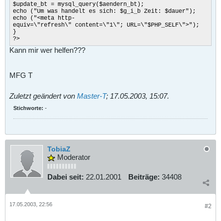
$update_bt = mysql_query($aendern_bt);
echo ("Um was handelt es sich: $g_i_b Zeit: $dauer");
echo ("<meta http-
equiv=\"refresh\" content=\"1\"; URL=\"$PHP_SELF\">");
}
?>
Kann mir wer helfen???
MFG T
Zuletzt geändert von
Master-T
;
17.05.2003, 15:07
.
Stichworte:
-
TobiaZ
Moderator
Dabei seit:
22.01.2001
Beiträge:
34408
17.05.2003, 22:56
#2