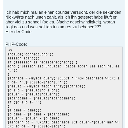
Ich hab mich mal an einen counter versucht, der die sekunden
rückwärts nach unten zählt, als ich ihn getestet habe läuft er
aber viel zu schnell (so ca. 3fache geschwindigkeit), woran
liegt das und was soll ich tun um es zu beheben???
Hier der Code:
PHP-Code:
<?
include("connect.php");
session_start();
if (!session_is_registered('id')) {
echo ("Session ist ungültig, bitte logen Sie sich neu ei
n.");
}
$abfrage = @mysql_query("SELECT * FROM beitraege WHERE i
d_ge= '".$_SESSION['id']."'");
$result = @mysql_fetch_array($abfrage);
$g_i_b = $result['g_i_b'];
$dauer = $result['dauer'];
$starttime = $result['starttime'];
if ($g_i_b != "")
{
$a_time = time();
$b_time = $a_time - $starttime;
$dauer = $dauer - $b_time;
$aendern_bt = "UPDATE beitraege SET dauer='$dauer_mm' WH
ERE id_ge = '$_SESSION[id]'";