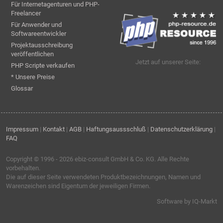
Für Internetagenturen und PHP-
Freelancer
Für Anwender und
Softwareentwickler
Projektausschreibung
veröffentlichen
Jetzt auf unserer Seite:
PHP Scripte verkaufen
* Unsere Preise
Glossar
Impressum
|
Kontakt
|
AGB
|
Haftungsaussschluß
|
Datenschutzerklärung
|
FAQ
Copyright © 1996 - 2026
ebiz-consult GmbH & Co. KG
. Alle Rechte
vorbehalten.
Die auf dieser Seite verwendeten Produktbezeichnungen, Namen und
Warenzeichen sind Eigentum der jeweiligen Firmen.
Software by IQ-Markt