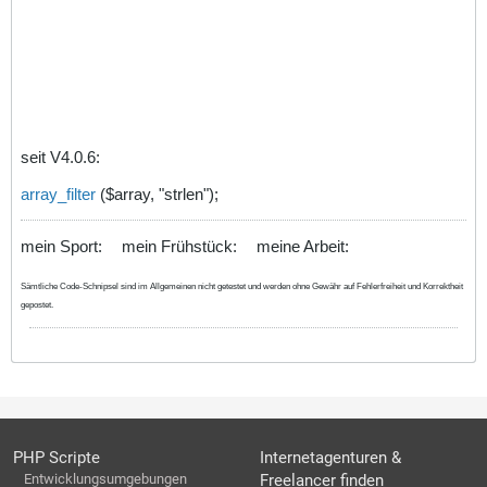
seit V4.0.6:
array_filter
($array, "strlen");
mein Sport:
mein Frühstück:
meine Arbeit:
Sämtliche Code-Schnipsel sind im Allgemeinen nicht getestet und werden ohne Gewähr auf Fehlerfreiheit und Korrektheit
gepostet.
PHP Scripte
Internetagenturen &
Entwicklungsumgebungen
Freelancer finden