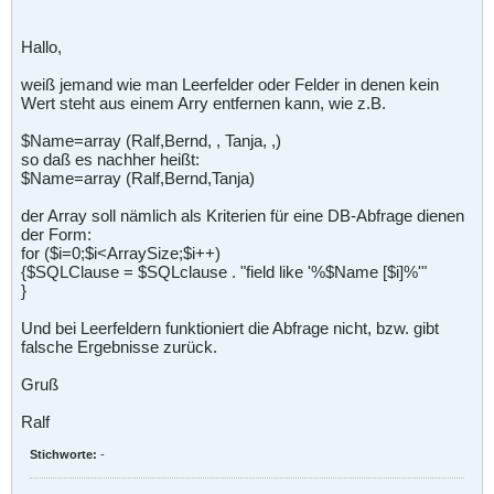
Hallo,
weiß jemand wie man Leerfelder oder Felder in denen kein
Wert steht aus einem Arry entfernen kann, wie z.B.
$Name=array (Ralf,Bernd, , Tanja, ,)
so daß es nachher heißt:
$Name=array (Ralf,Bernd,Tanja)
der Array soll nämlich als Kriterien für eine DB-Abfrage dienen
der Form:
for ($i=0;$i<ArraySize;$i++)
{$SQLClause = $SQLclause . "field like '%$Name [$i]%'"
}
Und bei Leerfeldern funktioniert die Abfrage nicht, bzw. gibt
falsche Ergebnisse zurück.
Gruß
Ralf
Stichworte:
-