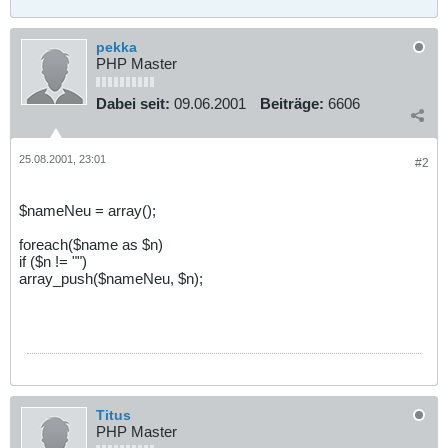
pekka
PHP Master
Dabei seit:
09.06.2001
Beiträge:
6606
25.08.2001, 23:01
#2
$nameNeu = array();
foreach($name as $n)
if ($n != "")
array_push($nameNeu, $n);
Titus
PHP Master