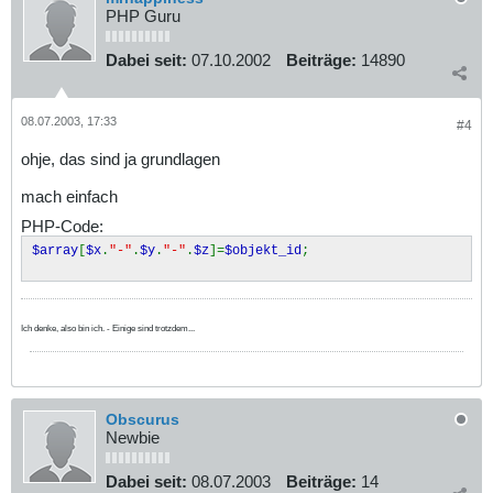
PHP Guru
Dabei seit:
07.10.2002
Beiträge:
14890
08.07.2003, 17:33
#4
ohje, das sind ja grundlagen
mach einfach
PHP-Code:
$array
[
$x
.
"-"
.
$y
.
"-"
.
$z
]=
$objekt_id
;
Ich denke, also bin ich. - Einige sind trotzdem...
Obscurus
Newbie
Dabei seit:
08.07.2003
Beiträge:
14