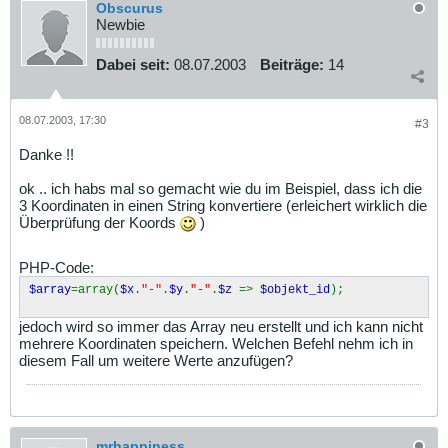
Obscurus
Newbie
Dabei seit:
08.07.2003
Beiträge:
14
08.07.2003, 17:30
#3
Danke !!
ok .. ich habs mal so gemacht wie du im Beispiel, dass ich die
3 Koordinaten in einen String konvertiere (erleichert wirklich die
Überprüfung der Koords
)
PHP-Code:
$array
=array(
$x
.
"-"
.
$y
.
"-"
.
$z
=>
$objekt_id
);
jedoch wird so immer das Array neu erstellt und ich kann nicht
mehrere Koordinaten speichern. Welchen Befehl nehm ich in
diesem Fall um weitere Werte anzufügen?
mrhappiness