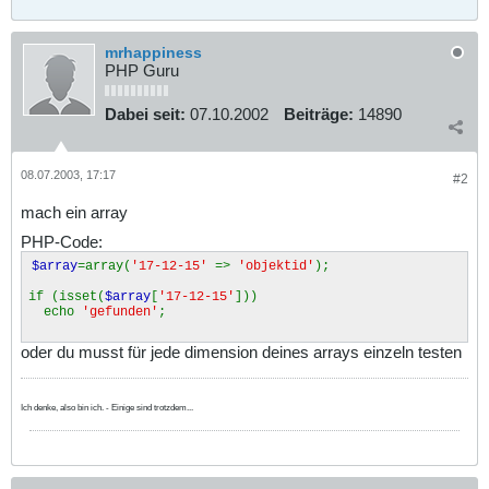
mrhappiness
PHP Guru
Dabei seit:
07.10.2002
Beiträge:
14890
08.07.2003, 17:17
#2
mach ein array
PHP-Code:
$array
=array(
'17-12-15'
=>
'objektid'
);
if (isset(
$array
[
'17-12-15'
]))
echo
'gefunden'
;
oder du musst für jede dimension deines arrays einzeln testen
Ich denke, also bin ich. - Einige sind trotzdem...