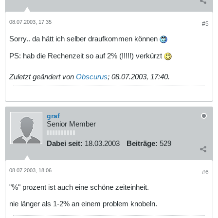
08.07.2003, 17:35
#5
Sorry.. da hätt ich selber draufkommen können
PS: hab die Rechenzeit so auf 2% (!!!!!) verkürzt
Zuletzt geändert von
Obscurus
;
08.07.2003, 17:40
.
graf
Senior Member
Dabei seit:
18.03.2003
Beiträge:
529
08.07.2003, 18:06
#6
"%" prozent ist auch eine schöne zeiteinheit.
nie länger als 1-2% an einem problem knobeln.