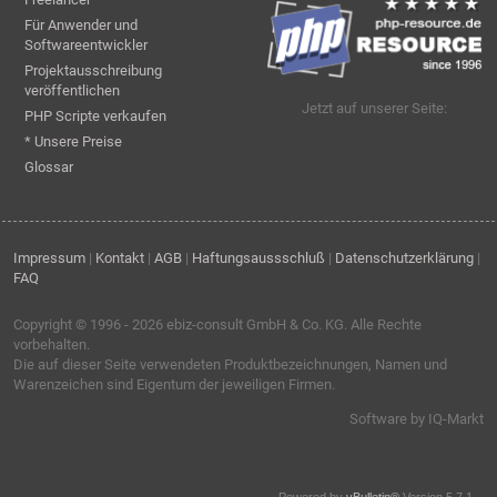
Für Anwender und
Softwareentwickler
Projektausschreibung
veröffentlichen
Jetzt auf unserer Seite:
PHP Scripte verkaufen
* Unsere Preise
Glossar
Impressum
|
Kontakt
|
AGB
|
Haftungsaussschluß
|
Datenschutzerklärung
|
FAQ
Copyright © 1996 - 2026
ebiz-consult GmbH & Co. KG
. Alle Rechte
vorbehalten.
Die auf dieser Seite verwendeten Produktbezeichnungen, Namen und
Warenzeichen sind Eigentum der jeweiligen Firmen.
Software by IQ-Markt
Powered by
vBulletin®
Version 5.7.1