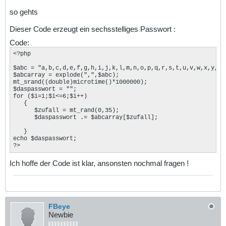
so gehts
Dieser Code erzeugt ein sechsstelliges Passwort :
Code:
<?php

$abc = "a,b,c,d,e,f,g,h,i,j,k,l,m,n,o,p,q,r,s,t,u,v,w,x,y,z,0
$abcarray = explode(",",$abc);

mt_srand((double)microtime()*1000000);

$daspasswort = "";

for ($i=1;$i<=6;$i++)

   {

      $zufall = mt_rand(0,35);

      $daspasswort .= $abcarray[$zufall];

   }

echo $daspasswort;

?>
Ich hoffe der Code ist klar, ansonsten nochmal fragen !
FBeye
Newbie