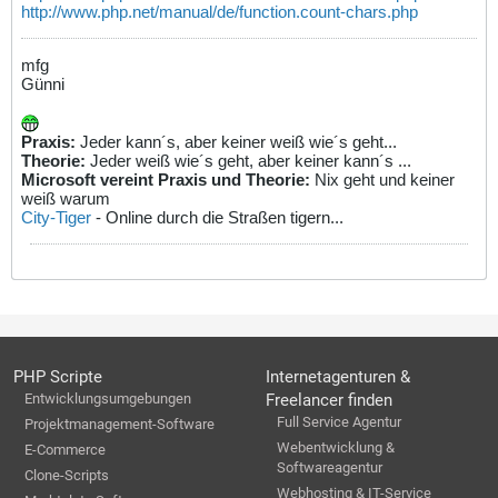
http://www.php.net/manual/de/function.count-chars.php
mfg
Günni
Praxis:
Jeder kann´s, aber keiner weiß wie´s geht...
Theorie:
Jeder weiß wie´s geht, aber keiner kann´s ...
Microsoft vereint Praxis und Theorie:
Nix geht und keiner
weiß warum
City-Tiger
- Online durch die Straßen tigern...
PHP Scripte
Internetagenturen &
Entwicklungsumgebungen
Freelancer finden
Full Service Agentur
Projektmanagement-Software
Webentwicklung &
E-Commerce
Softwareagentur
Clone-Scripts
Webhosting & IT-Service