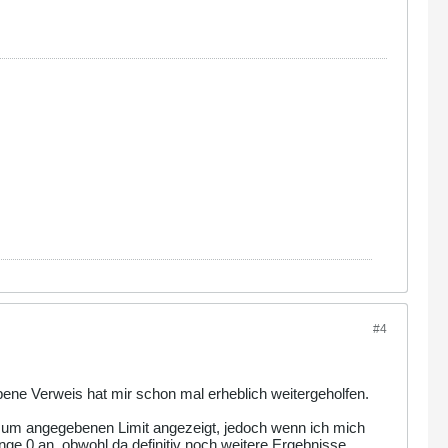
#4
ene Verweis hat mir schon mal erheblich weitergeholfen.
 zum angegebenen Limit angezeigt, jedoch wenn ich mich
ge 0 an, obwohl da definitiv noch weitere Ergebnisse