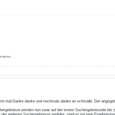
 Alkohol ...
e erst mal Danke danke und nochmals danke an schmalle. Der angegeb
chergebnisse werden nun zwar auf der ersten Suchergebnisseite bis
der weiteren Suchergebnisse verlinke, zeigt er mir eine Ergebnismen