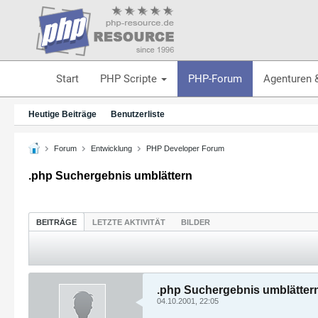
Start
PHP Scripte
PHP-Forum
Agenturen 
Heutige Beiträge
Benutzerliste
Forum
Entwicklung
PHP Developer Forum
.php Suchergebnis umblättern
BEITRÄGE
LETZTE AKTIVITÄT
BILDER
.php Suchergebnis umblätter
04.10.2001, 22:05