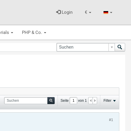
Login
€
rials
PHP & Co.
Seite
von
1
Filter
#1