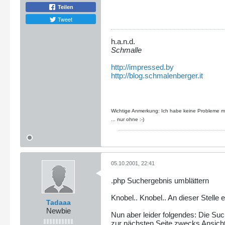
Teilen
Tweet
h.a.n.d.
Schmalle
http://impressed.by
http://blog.schmalenberger.it
Wichtige Anmerkung: Ich habe keine Probleme mit
... nur ohne :-)
05.10.2001, 22:41
.php Suchergebnis umblättern
Knobel.. Knobel.. An dieser Stell
Tadaaa
Newbie
Nun aber leider folgendes: Die Su
zur nächsten Seite zwecks Ansicht 