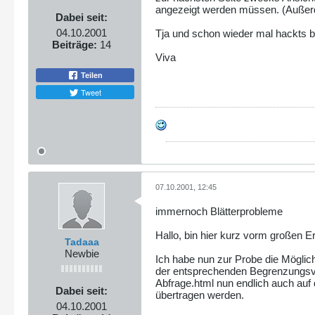
angezeigt werden müssen. (Außerdem
Dabei seit:
04.10.2001
Tja und schon wieder mal hackts b
Beiträge:
14
Viva
Teilen
Tweet
07.10.2001, 12:45
immernoch Blätterprobleme
Hallo, bin hier kurz vorm großen E
Tadaaa
Newbie
Ich habe nun zur Probe die Möglic
der entsprechenden Begrenzungsvar
Abfrage.html nun endlich auch auf 
Dabei seit:
übertragen werden.
04.10.2001