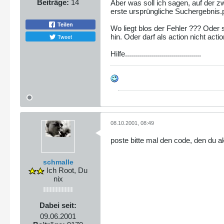
Beiträge:
14
Aber was soll ich sagen, auf der zw
erste ursprüngliche Suchergebnis.
Teilen
Wo liegt blos der Fehler ??? Oder 
Tweet
hin. Oder darf als action nicht ac
Hilfe......................................
08.10.2001, 08:49
poste bitte mal den code, den du ak
schmalle
Ich Root, Du
nix
Dabei seit:
09.06.2001