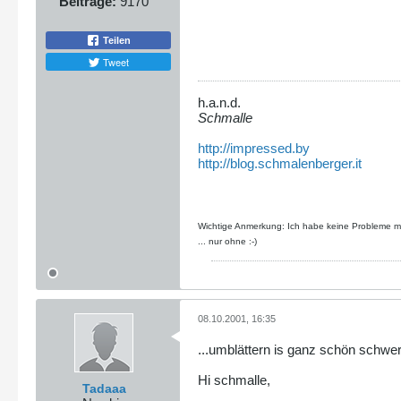
Beiträge:
9170
Teilen
Tweet
h.a.n.d.
Schmalle
http://impressed.by
http://blog.schmalenberger.it
Wichtige Anmerkung: Ich habe keine Probleme mit
... nur ohne :-)
08.10.2001, 16:35
...umblättern is ganz schön schwer.
Hi schmalle,
Tadaaa