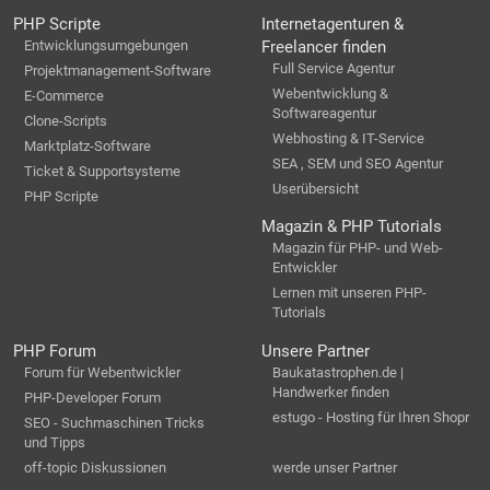
PHP Scripte
Internetagenturen &
Entwicklungsumgebungen
Freelancer finden
Full Service Agentur
Projektmanagement-Software
Webentwicklung &
E-Commerce
Softwareagentur
Clone-Scripts
Webhosting & IT-Service
Marktplatz-Software
SEA , SEM und SEO Agentur
Ticket & Supportsysteme
Userübersicht
PHP Scripte
Magazin & PHP Tutorials
Magazin für PHP- und Web-
Entwickler
Lernen mit unseren PHP-
Tutorials
PHP Forum
Unsere Partner
Forum für Webentwickler
Baukatastrophen.de |
Handwerker finden
PHP-Developer Forum
estugo - Hosting für Ihren Shopr
SEO - Suchmaschinen Tricks
und Tipps
off-topic Diskussionen
werde unser Partner