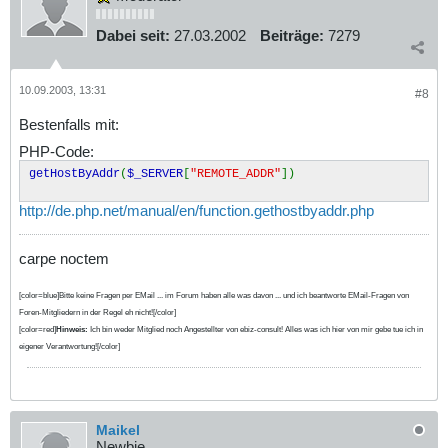
Dabei seit:
27.03.2002
Beiträge:
7279
10.09.2003, 13:31
#8
Bestenfalls mit:
PHP-Code:
getHostByAddr
(
$_SERVER
[
"REMOTE_ADDR"
])
http://de.php.net/manual/en/function.gethostbyaddr.php
carpe noctem
[color=blue]Bitte keine Fragen per EMail ... im Forum haben alle was davon ... und ich beantworte EMail-Fragen von
Foren-Mitgliedern in der Regel eh nicht![/color]
[color=red]
Hinweis:
Ich bin weder Mitglied noch Angestellter von ebiz-consult! Alles was ich hier von mir gebe tue ich in
eigener Verantwortung![/color]
Maikel
Newbie