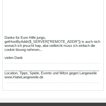
Danke für Eure Hilfe jungs,
getHostByAddr($_SERVER["REMOTE_ADDR"]) is auch nich
wonach ich jesucht hap, aba vielleicht muss ich einfach die
cookie lösung nehmen...
vielen Dank
__________________________________________________
Location, Tipps, Spiele, Events und Witze gegen Langeweile
www.HabeLangeweile.de