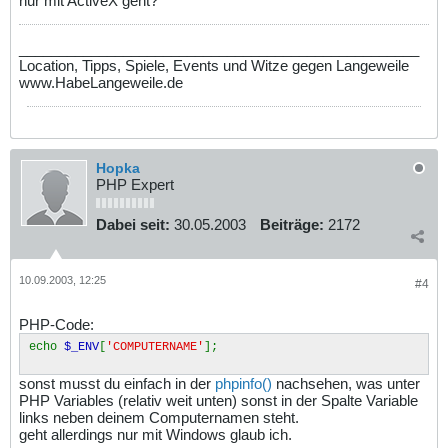
nur mit ActiveX geht?
__________________________________________________
Location, Tipps, Spiele, Events und Witze gegen Langeweile
www.HabeLangeweile.de
Hopka
PHP Expert
Dabei seit:
30.05.2003
Beiträge:
2172
10.09.2003, 12:25
#4
PHP-Code:
echo
$_ENV
[
'COMPUTERNAME'
];
sonst musst du einfach in der
phpinfo()
nachsehen, was unter
PHP Variables (relativ weit unten) sonst in der Spalte Variable
links neben deinem Computernamen steht.
geht allerdings nur mit Windows glaub ich.