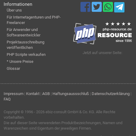
Informationen
Über uns
Für Internetagenturen und PHP-
Freelancer
Für Anwender und
Softwareentwickler
Projektausschreibung
veröffentlichen
Jetzt auf unserer Seite:
PHP Scripte verkaufen
* Unsere Preise
Glossar
Impressum
|
Kontakt
|
AGB
|
Haftungsaussschluß
|
Datenschutzerklärung
|
FAQ
Copyright © 1996 - 2026
ebiz-consult GmbH & Co. KG
. Alle Rechte
vorbehalten.
Die auf dieser Seite verwendeten Produktbezeichnungen, Namen und
Warenzeichen sind Eigentum der jeweiligen Firmen.