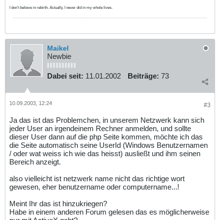
I don't believe in rebirth. Actually, I never did in my whole lives.
Maikel
Newbie
Dabei seit:
11.01.2002
Beiträge:
73
10.09.2003, 12:24
#3
Ja das ist das Problemchen, in unserem Netzwerk kann sich
jeder User an irgendeinem Rechner anmelden, und sollte
dieser User dann auf die php Seite kommen, möchte ich das
die Seite automatisch seine UserId (Windows Benutzernamen
/ oder wat weiss ich wie das heisst) ausließt und ihm seinen
Bereich anzeigt.
also vielleicht ist netzwerk name nicht das richtige wort
gewesen, eher benutzername oder computername...!
Meint Ihr das ist hinzukriegen?
Habe in einem anderen Forum gelesen das es möglicherweise