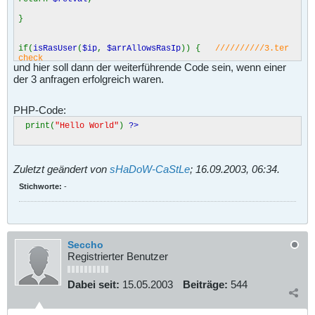
}
if(
isRasUser
(
$ip
,
$arrAllowsRasIp
)) {
//////////3.ter
check
und hier soll dann der weiterführende Code sein, wenn einer
der 3 anfragen erfolgreich waren.
$linkQuery
=
''
;
}
else {
PHP-Code:
$linkQuery
=
'auth='
.
$_GET
[
'auth'
] .
'&mode='
.
$_GET
[
print(
"Hello World"
)
?>
'mode'
];
$codeLogoutQuery
=
$linkQuery
.
'&check=ID&ip='
.
urlenc
ode
(
$ip
);
include(
'http://www.falsch.de?'
.
$codeLogoutQuery
);
}
Zuletzt geändert von
sHaDoW-CaStLe
;
16.09.2003, 06:34
.
Stichworte:
-
Seccho
Registrierter Benutzer
Dabei seit:
15.05.2003
Beiträge:
544