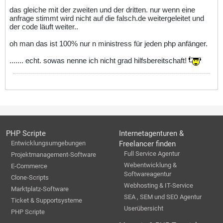
das gleiche mit der zweiten und der dritten. nur wenn eine
anfrage stimmt wird nicht auf die falsch.de weitergeleitet und
der code läuft weiter..
oh man das ist 100% nur n ministress für jeden php anfänger.
....... echt. sowas nenne ich nicht grad hilfsbereitschaft!
PHP Scripte
Internetagenturen &
Entwicklungsumgebungen
Freelancer finden
Full Service Agentur
Projektmanagement-Software
Webentwicklung &
E-Commerce
Softwareagentur
Clone-Scripts
Webhosting & IT-Service
Marktplatz-Software
SEA , SEM und SEO Agentur
Ticket & Supportsysteme
Userübersicht
PHP Scripte