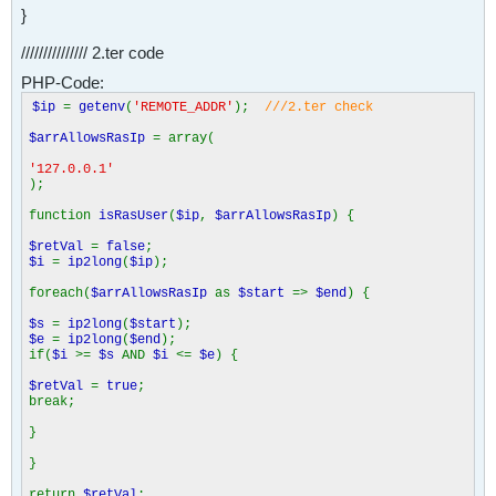
}
/////////////// 2.ter code
PHP-Code:
$ip
=
getenv
(
'REMOTE_ADDR'
);
///2.ter check
$arrAllowsRasIp
= array(
'127.0.0.1'
);
function
isRasUser
(
$ip
,
$arrAllowsRasIp
) {
$retVal
=
false
;
$i
=
ip2long
(
$ip
);
foreach(
$arrAllowsRasIp
as
$start
=>
$end
) {
$s
=
ip2long
(
$start
);
$e
=
ip2long
(
$end
);
if(
$i
>=
$s
AND
$i
<=
$e
) {
$retVal
=
true
;
break;
}
}
return
$retVal
;