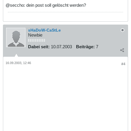
@seccho: dein post soll gelöscht werden?
sHaDoW-CaStLe
Newbie
Dabei seit:
10.07.2003
Beiträge:
7
16.09.2003, 12:46
#4