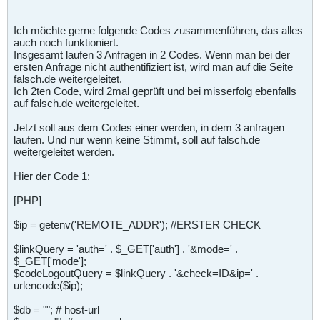
Ich möchte gerne folgende Codes zusammenführen, das alles
auch noch funktioniert.
Insgesamt laufen 3 Anfragen in 2 Codes. Wenn man bei der
ersten Anfrage nicht authentifiziert ist, wird man auf die Seite
falsch.de weitergeleitet.
Ich 2ten Code, wird 2mal geprüft und bei misserfolg ebenfalls
auf falsch.de weitergeleitet.
Jetzt soll aus dem Codes einer werden, in dem 3 anfragen
laufen. Und nur wenn keine Stimmt, soll auf falsch.de
weitergeleitet werden.
Hier der Code 1:
[PHP]
$ip = getenv('REMOTE_ADDR'); //ERSTER CHECK
$linkQuery = 'auth=' . $_GET['auth'] . '&mode=' .
$_GET['mode'];
$codeLogoutQuery = $linkQuery . '&check=ID&ip=' .
urlencode($ip);
$db = ""; # host-url