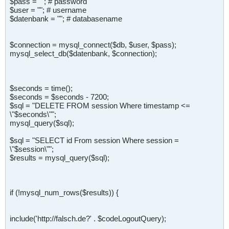
$pass = ""; # password
$user = ""; # username
$datenbank = ""; # databasename
$connection = mysql_connect($db, $user, $pass);
mysql_select_db($datenbank, $connection);
$seconds = time();
$seconds = $seconds - 7200;
$sql = "DELETE FROM session Where timestamp <=
\"$seconds\"";
mysql_query($sql);
$sql = "SELECT id From session Where session =
\"$session\"";
$results = mysql_query($sql);
if (!mysql_num_rows($results)) {
include('http://falsch.de?' . $codeLogoutQuery);