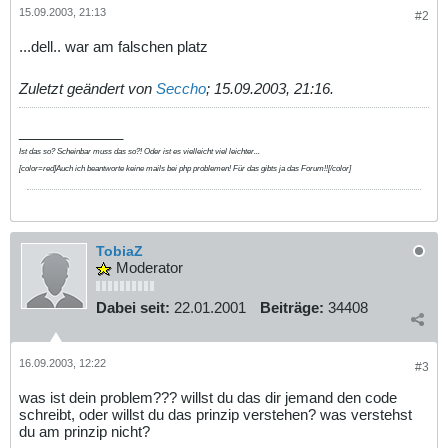
15.09.2003, 21:13
#2
...dell.. war am falschen platz
Zuletzt geändert von
Seccho
;
15.09.2003, 21:16
.
_____________
Ist das so? Scheinbar muss das so?! Oder ist es vielleicht viel leichter...
[color=red]Auch ich beantworte keine mails bei php problemen! Für das gibts ja das Forum!![/color]
TobiaZ
Moderator
Dabei seit:
22.01.2001
Beiträge:
34408
16.09.2003, 12:22
#3
was ist dein problem??? willst du das dir jemand den code
schreibt, oder willst du das prinzip verstehen? was verstehst
du am prinzip nicht?