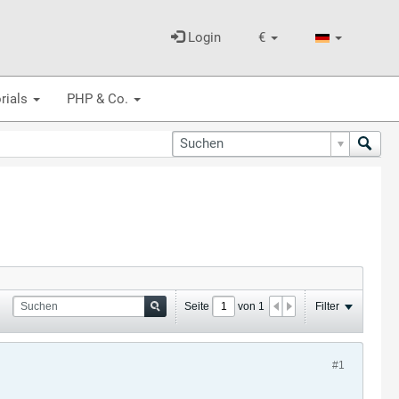
Login
€
rials
PHP & Co.
Seite
von
1
Filter
#1