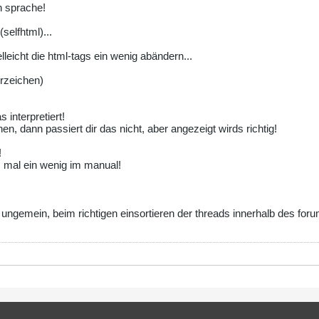
n sprache!
elfhtml)...
lleicht die html-tags ein wenig abändern...
rzeichen)
 interpretiert!
en, dann passiert dir das nicht, aber angezeigt wirds richtig!
!
s mal ein wenig im manual!
t ungemein, beim richtigen einsortieren der threads innerhalb des forum