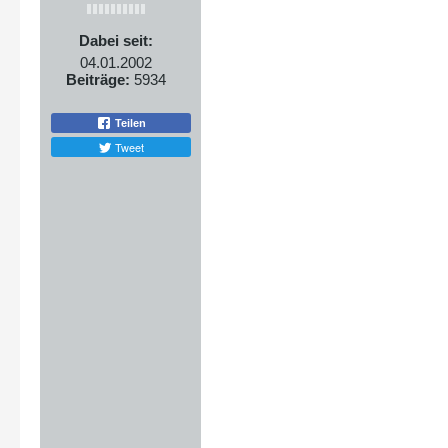
Dabei seit:
04.01.2002
Beiträge:
5934
Teilen
Tweet