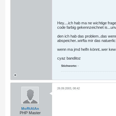
Hey....ich hab ma ne wichtige frage.
code farbig gekennzeichnet is...un
den ich hab das problem..das wenn 
abspeicher..wirfta mir das natuerli
wenn ma jmd helfn könnt..wer kew
cyaz banditoz
Stichworte:
-
26.09.2003, 08:42
MoRtAlAn
PHP Master