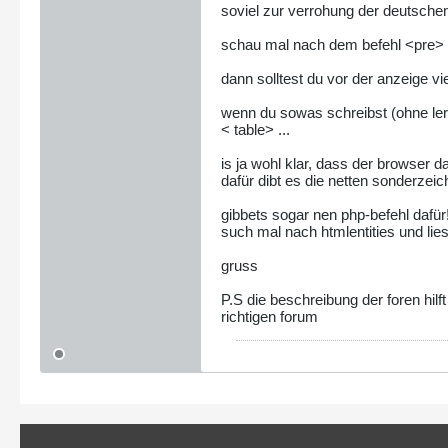
soviel zur verrohung der deutsche
schau mal nach dem befehl <pre> (s
dann solltest du vor der anzeige vie
wenn du sowas schreibst (ohne ler
< table> ...
is ja wohl klar, dass der browser das
dafür dibt es die netten sonderzeich
gibbets sogar nen php-befehl dafür
such mal nach htmlentities und lie
gruss
P.S die beschreibung der foren hilf
richtigen forum