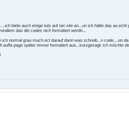
...ich biete auch einige tuts auf ner site an...un ich hätte das au echt 
vorallem das die codes nich formatiert werdn...
ich normal grau mach ect darauf dann was schreib...n code....un da s
ch auffa page später immer formatiert aus...kurzgesagt: ich möchte den
l