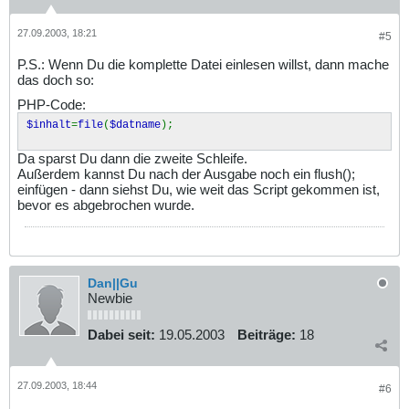
27.09.2003, 18:21
#5
P.S.: Wenn Du die komplette Datei einlesen willst, dann mache
das doch so:
PHP-Code:
$inhalt
=
file
(
$datname
);
Da sparst Du dann die zweite Schleife.
Außerdem kannst Du nach der Ausgabe noch ein flush();
einfügen - dann siehst Du, wie weit das Script gekommen ist,
bevor es abgebrochen wurde.
Dan||Gu
Newbie
Dabei seit:
19.05.2003
Beiträge:
18
27.09.2003, 18:44
#6