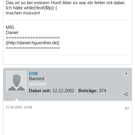
Das ist so bei meinem Host! Aber es war ein fehler mit dabei.
Ich hätte while(!feof($fp)) {
machen müssen!
MfG
Daniel
====================
||http://daniel.hguenther.de||
====================
DSB
Banned
Dabei seit:
12.12.2002
Beiträge:
374
27.09.2003, 19:08
#7