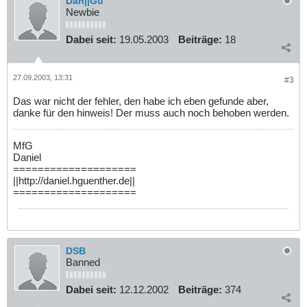
Dan||Gu
Newbie
Dabei seit:
19.05.2003
Beiträge:
18
27.09.2003, 13:31
#3
Das war nicht der fehler, den habe ich eben gefunde aber,
danke für den hinweis! Der muss auch noch behoben werden.
MfG
Daniel
====================
||http://daniel.hguenther.de||
====================
DSB
Banned
Dabei seit:
12.12.2002
Beiträge:
374