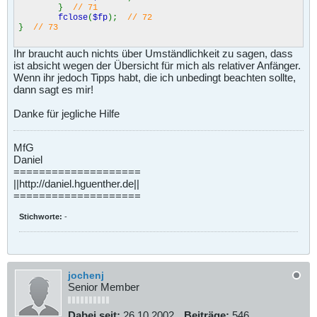
}
// 71
fclose
(
$fp
);
// 72
}
// 73
Ihr braucht auch nichts über Umständlichkeit zu sagen, dass
ist absicht wegen der Übersicht für mich als relativer Anfänger.
Wenn ihr jedoch Tipps habt, die ich unbedingt beachten sollte,
dann sagt es mir!
Danke für jegliche Hilfe
MfG
Daniel
====================
||http://daniel.hguenther.de||
====================
Stichworte:
-
jochenj
Senior Member
Dabei seit:
26.10.2002
Beiträge:
546