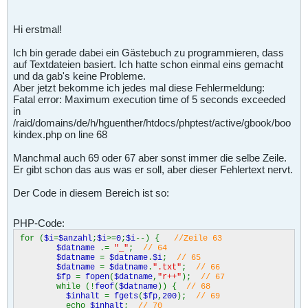
Hi erstmal!
Ich bin gerade dabei ein Gästebuch zu programmieren, dass
auf Textdateien basiert. Ich hatte schon einmal eins gemacht
und da gab's keine Probleme.
Aber jetzt bekomme ich jedes mal diese Fehlermeldung:
Fatal error: Maximum execution time of 5 seconds exceeded
in
/raid/domains/de/h/hguenther/htdocs/phptest/active/gbook/boo
kindex.php on line 68
Manchmal auch 69 oder 67 aber sonst immer die selbe Zeile.
Er gibt schon das aus was er soll, aber dieser Fehlertext nervt.
Der Code in diesem Bereich ist so:
PHP-Code:
for (
$i
=
$anzahl
;
$i
>=
0
;
$i
--) {
//Zeile 63
$datname
.=
"_"
;
// 64
$datname
=
$datname
.
$i
;
// 65
$datname
=
$datname
.
".txt"
;
// 66
$fp
=
fopen
(
$datname
,
"r++"
);
// 67
while (!
feof
(
$datname
)) {
// 68
$inhalt
=
fgets
(
$fp
,
200
);
// 69
echo
$inhalt
;
// 70