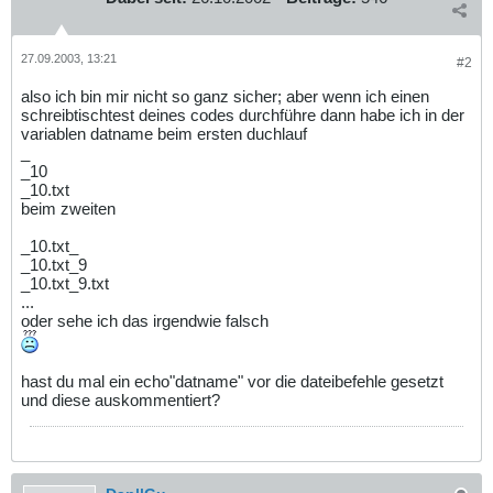
27.09.2003, 13:21
#2
also ich bin mir nicht so ganz sicher; aber wenn ich einen
schreibtischtest deines codes durchführe dann habe ich in der
variablen datname beim ersten duchlauf
_
_10
_10.txt
beim zweiten
_10.txt_
_10.txt_9
_10.txt_9.txt
...
oder sehe ich das irgendwie falsch
hast du mal ein echo"datname" vor die dateibefehle gesetzt
und diese auskommentiert?