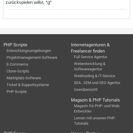
zurückspielen willst. *g*
PHP Scripte
Internetagenturen &
Entwicklungsumgebungen
Freelancer finden
Full Service Agentur
Projektmanagement-Software
Webentwicklung &
E-Commerce
Softwareagentur
Clone-Scripts
Webhosting & IT-Service
Marktplatz-Software
SEA , SEM und SEO Agentur
Ticket & Supportsysteme
Userübersicht
PHP Scripte
Magazin & PHP Tutorials
Magazin für PHP- und Web-
Entwickler
Lernen mit unseren PHP-
Tutorials