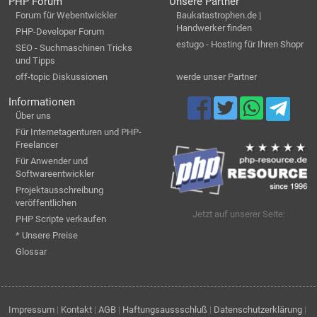
PHP Forum
Unsere Partner
Forum für Webentwickler
Baukatastrophen.de |
Handwerker finden
PHP-Developer Forum
estugo - Hosting für Ihren Shopr
SEO - Suchmaschinen Tricks
und Tipps
off-topic Diskussionen
werde unser Partner
Informationen
Über uns
Für Internetagenturen und PHP-
Freelancer
Für Anwender und
Softwareentwickler
Projektausschreibung
veröffentlichen
Jetzt auf unserer Seite:
PHP Scripte verkaufen
* Unsere Preise
Glossar
Impressum
|
Kontakt
|
AGB
|
Haftungsaussschluß
|
Datenschutzerklärung
|