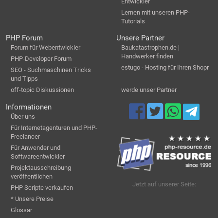
Entwickler
Lernen mit unseren PHP-
Tutorials
PHP Forum
Unsere Partner
Forum für Webentwickler
Baukatastrophen.de |
Handwerker finden
PHP-Developer Forum
estugo - Hosting für Ihren Shopr
SEO - Suchmaschinen Tricks
und Tipps
off-topic Diskussionen
werde unser Partner
Informationen
Über uns
Für Internetagenturen und PHP-
Freelancer
Für Anwender und
Softwareentwickler
Projektausschreibung
veröffentlichen
Jetzt auf unserer Seite:
PHP Scripte verkaufen
* Unsere Preise
Glossar