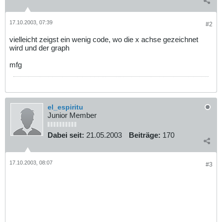
17.10.2003, 07:39
#2
vielleicht zeigst ein wenig code, wo die x achse gezeichnet
wird und der graph
mfg
el_espiritu
Junior Member
Dabei seit:
21.05.2003
Beiträge:
170
17.10.2003, 08:07
#3