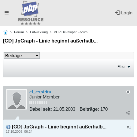
Toggle
Login
Forum
Entwicklung
PHP Developer Forum
navigation
[GD] JpGraph - Linie beginnt außerhalb...
Filter
el_espiritu
Junior Member
Dabei seit:
21.05.2003
Beiträge:
170
[GD] JpGraph - Linie beginnt außerhalb...
#1
17.10.2003, 06:24