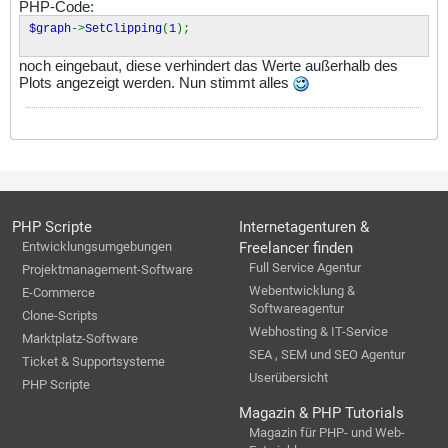
PHP-Code:
$graph
->
SetClipping
(
1
);
noch eingebaut, diese verhindert das Werte außerhalb des
Plots angezeigt werden. Nun stimmt alles
PHP Scripte
Internetagenturen &
Entwicklungsumgebungen
Freelancer finden
Full Service Agentur
Projektmanagement-Software
Webentwicklung &
E-Commerce
Softwareagentur
Clone-Scripts
Webhosting & IT-Service
Marktplatz-Software
SEA , SEM und SEO Agentur
Ticket & Supportsysteme
Userübersicht
PHP Scripte
Magazin & PHP Tutorials
Magazin für PHP- und Web-