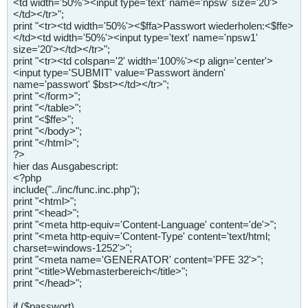
<td width='50%'><input type='text' name='npsw' size='20'>
</td></tr>";
print "<tr><td width='50%'><$ffa>Passwort wiederholen:<$ffe>
</td><td width='50%'><input type='text' name='npsw1'
size='20'></td></tr>";
print "<tr><td colspan='2' width='100%'><p align='center'>
<input type='SUBMIT' value='Passwort ändern'
name='passwort' $bst></td></tr>";
print "</form>";
print "</table>";
print "<$ffe>";
print "</body>";
print "</html>";
?>
hier das Ausgabescript:
<?php
include("../inc/func.inc.php");
print "<html>";
print "<head>";
print "<meta http-equiv='Content-Language' content='de'>";
print "<meta http-equiv='Content-Type' content='text/html;
charset=windows-1252'>";
print "<meta name='GENERATOR' content='PFE 32'>";
print "<title>Webmasterbereich</title>";
print "</head>";
if ($passwort)