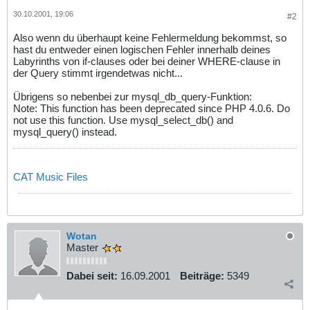
30.10.2001, 19:06
#2
Also wenn du überhaupt keine Fehlermeldung bekommst, so
hast du entweder einen logischen Fehler innerhalb deines
Labyrinths von if-clauses oder bei deiner WHERE-clause in
der Query stimmt irgendetwas nicht...
Übrigens so nebenbei zur mysql_db_query-Funktion:
Note: This function has been deprecated since PHP 4.0.6. Do
not use this function. Use mysql_select_db() and
mysql_query() instead.
CAT Music Files
Wotan
Master
Dabei seit:
16.09.2001
Beiträge:
5349