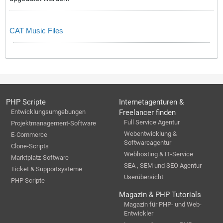
CAT Music Files
PHP Scripte
Internetagenturen &
Entwicklungsumgebungen
Freelancer finden
Full Service Agentur
Projektmanagement-Software
Webentwicklung &
E-Commerce
Softwareagentur
Clone-Scripts
Webhosting & IT-Service
Marktplatz-Software
SEA , SEM und SEO Agentur
Ticket & Supportsysteme
Userübersicht
PHP Scripte
Magazin & PHP Tutorials
Magazin für PHP- und Web-
Entwickler