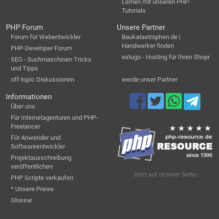
Lernen mit unseren PHP-
Tutorials
PHP Forum
Unsere Partner
Forum für Webentwickler
Baukatastrophen.de |
Handwerker finden
PHP-Developer Forum
estugo - Hosting für Ihren Shopr
SEO - Suchmaschinen Tricks
und Tipps
off-topic Diskussionen
werde unser Partner
Informationen
Über uns
Für Internetagenturen und PHP-
Freelancer
Für Anwender und
Softwareentwickler
Projektausschreibung
veröffentlichen
Jetzt auf unserer Seite:
PHP Scripte verkaufen
* Unsere Preise
Glossar