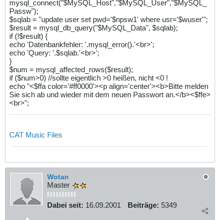
mysql_connect("$MySQL_Host","$MySQL_User","$MySQL_
Passw");
$sqlab = "update user set pwd='$npsw1' where usr='$wuser'";
$result = mysql_db_query("$MySQL_Data", $sqlab);
if (!$result) {
echo 'Datenbankfehler: '.mysql_error().'<br>';
echo 'Query: '.$sqlab.'<br>';
}
$num = mysql_affected_rows($result);
if ($num>0) //sollte eigentlich >0 heißen, nicht <0 !
echo "<$ffa color='#ff0000'><p align='center'><b>Bitte melden
Sie sich ab und wieder mit dem neuen Passwort an.</b><$ffe>
<br>";
CAT Music Files
Wotan
Master
Dabei seit:
16.09.2001
Beiträge:
5349