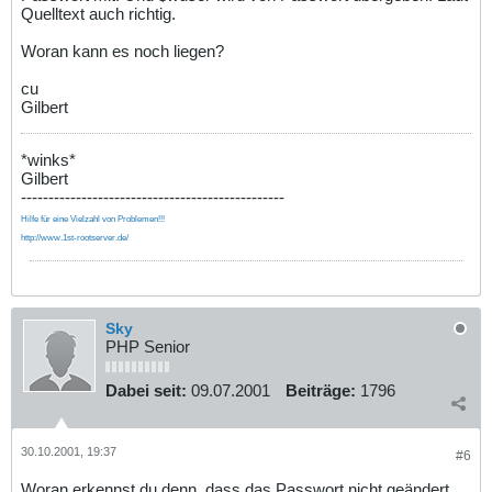
Quelltext auch richtig.
Woran kann es noch liegen?
cu
Gilbert
*winks*
Gilbert
------------------------------------------------
Hilfe für eine Vielzahl von Problemen!!!
http://www.1st-rootserver.de/
Sky
PHP Senior
Dabei seit:
09.07.2001
Beiträge:
1796
30.10.2001, 19:37
#6
Woran erkennst du denn, dass das Passwort nicht geändert