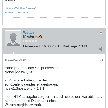
------------------------------------------------
Hilfe für eine Vielzahl von Problemen!!!
http://www.1st-rootserver.de/
Wotan
Master
Dabei seit:
16.09.2001
Beiträge:
5349
30.10.2001, 20:10
#8
Habe jetzt mal das Script erweitert:
global $npsw1, $f1;
zu Ausgabe habe ich in der
echozeile folgendes eingeetragen:
npsw1:$npsw1<br>f1:$f1
Inder HTMLausgabe zeigt er mir auch die beiden Variablen an,
nur ändert er die Datenbank nicht.
Warum nur(Haare rauf).