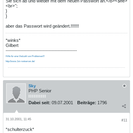
Sie sich ab und wieder mit dem neuen Passwort an.</b><$ffe>
<br>";
}
}
aber das Passwort wird geändert.!!!!!!!
*winks*
Gilbert
------------------------------------------------
Hilfe für eine Vielzahl von Problemen!!!
http://www.1st-rootserver.de/
Sky
PHP Senior
Dabei seit:
09.07.2001
Beiträge:
1796
31.10.2001, 11:45
#11
*schulterzuck*