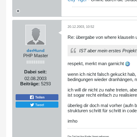
20.12.2003, 10:52
Re: übergabe von where klauseln u
derHund
IST aber mein erstes Projekt !
PHP Master
respekt, merkt man garnicht
Dabei seit:
wenn ich nicht falsch gekuckt hab, 
02.08.2003
bedingungen wieder dranhängen, na
Beiträge:
5293
ich will dir nicht zu nahe treten, a
ist sogar recht einfach zu realisiere
Teilen
Tweet
überleg dir doch mal vorher (aufn 
strukturen schritt für schritt in 
imho
Die Zeit hat ihre Kinder längst gefressen