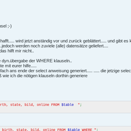
el ;-)
afft..... wird jetzt anständig vor und zurück geblättert..... und gibt 
...jedoch werden noch zuviele (alle) datensätze geliefert....
s hilft mir nicht..
ne dyn.übergabe der WHERE klauseln..
 mit eurer hilfe.....
nfach ans ende der select anweisung generiert..... ..... die jetzige se
ß wie ich die nötigen klauseln dorthin generiere
irth, state, bild, online FROM
$table
"
;
, birth, state, bild, online FROM
$table
WHERE "
;