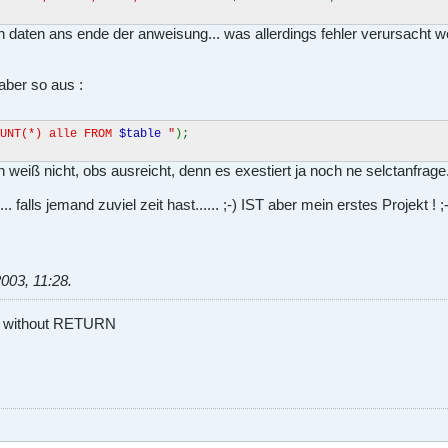
n daten ans ende der anweisung... was allerdings fehler verursach
aber so aus :
OUNT(*) alle FROM
$table
"
);
 weiß nicht, obs ausreicht, denn es exestiert ja noch ne selctanfrage..
. falls jemand zuviel zeit hast...... ;-) IST aber mein erstes Projekt ! ;-
2003, 11:28
.
B without RETURN