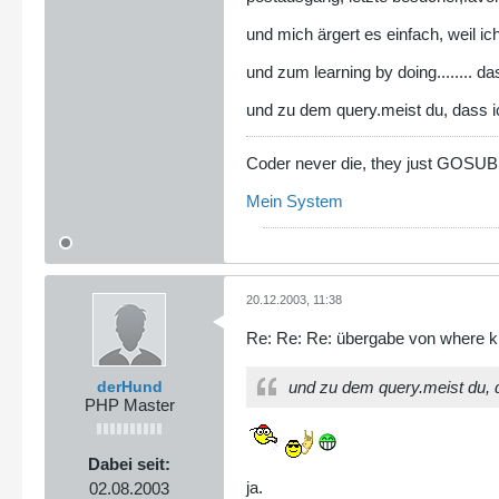
und mich ärgert es einfach, weil i
und zum learning by doing........ das
und zu dem query.meist du, dass ic
Coder never die, they just GOSU
Mein System
20.12.2003, 11:38
Re: Re: Re: übergabe von where kl
derHund
und zu dem query.meist du, d
PHP Master
Dabei seit:
ja.
02.08.2003