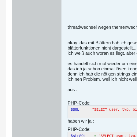
threadwechsel wegen themenwechs
okay..das mit Blättern hab ich gesch
blätterfunktionen nicht dargestellt..
ich weiß auch woran es liegt, aber da
es handelt sich mal wieder um ei
das ich ja schon einmal lösen konnte
denn ich hab die nötigen strings ei
ich nen Problem, weil ich nicht wei
aus :
PHP-Code:
$SQL
=
"SELECT user, typ, b
haben wir ja :
PHP-Code:
$strSQL
=
"SELECT user, typ