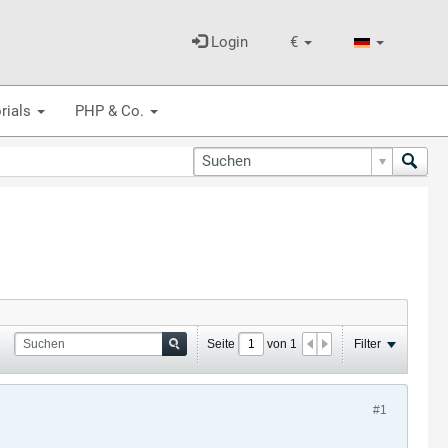
Login
€
rials
PHP & Co.
Seite
von
1
Filter
#1