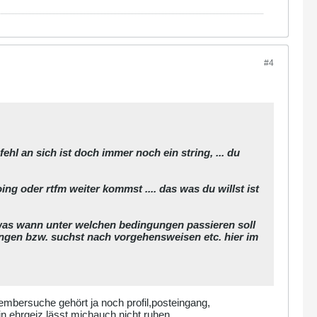
#4
fehl an sich ist doch immer noch ein string, ... du
doing oder rtfm weiter kommst .... das was du willst ist
 was wann unter welchen bedingungen passieren soll
ldungen bzw. suchst nach vorgehensweisen etc. hier im
membersuche gehört ja noch profil,posteingang,
in ehrgeiz lässt michauch nicht ruhen....