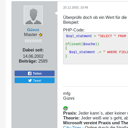
20.12.2003, 10:49
Überprüfe doch ob ein Wert für d
Beispiel:
Günni
PHP-Code:
Master
$sql_statment
=
"SELECT * FROM 
if(isset(
$suche
))
{
Dabei seit:
$sql_statment
.=
" WHERE FIEL
14.06.2002
}
Beiträge:
2589
Teilen
Tweet
mfg
Günni
Praxis:
Jeder kann´s, aber keiner w
Theorie:
Jeder weiß wie´s geht, ab
Microsoft vereint Praxis und The
City-Tiger
- Online durch die Straßen