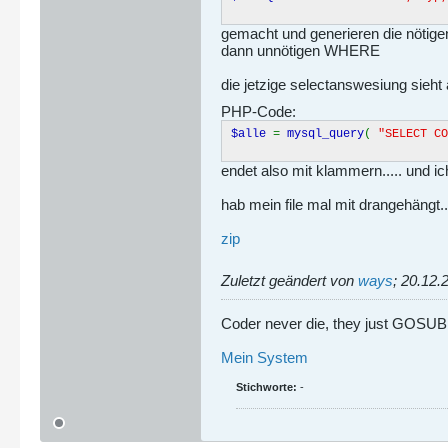
gemacht und generieren die nötige
dann unnötigen WHERE
die jetzige selectanswesiung sieht 
PHP-Code:
$alle
=
mysql_query
(
"SELECT C
endet also mit klammern..... und ich
hab mein file mal mit drangehängt....
zip
Zuletzt geändert von
ways
;
20.12.
Coder never die, they just GOSU
Mein System
Stichworte:
-