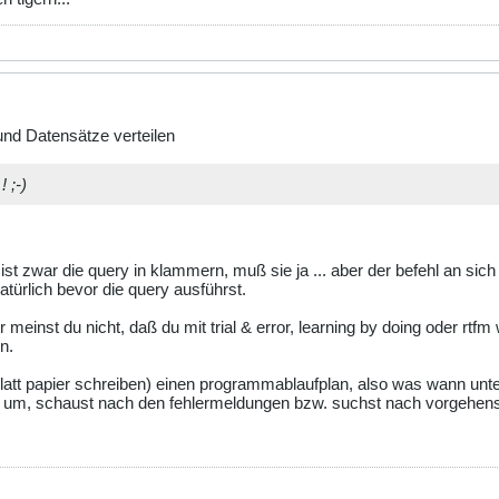
nd Datensätze verteilen
 ;-)
ist zwar die query in klammern, muß sie ja ... aber der befehl an sich 
türlich bevor die query ausführst.
ber meinst du nicht, daß du mit trial & error, learning by doing oder rtf
n.
blatt papier schreiben) einen programmablaufplan, also was wann unte
code um, schaust nach den fehlermeldungen bzw. suchst nach vorgehensw