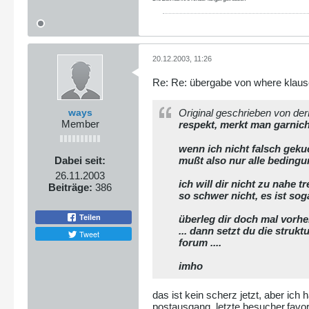
20.12.2003, 11:26
Re: Re: übergabe von where klause
ways
Original geschrieben von de
Member
respekt, merkt man garnic
wenn ich nicht falsch gekuc
Dabei seit:
mußt also nur alle bedingu
26.11.2003
ich will dir nicht zu nahe t
Beiträge:
386
so schwer nicht, es ist soga
überleg dir doch mal vorhe
Teilen
... dann setzt du die stru
Tweet
forum ....
imho
das ist kein scherz jetzt, aber ich
postausgang, letzte besucher,favorit