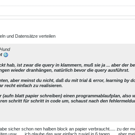
ln und Datensätze verteilen
rHund
ht
kt hab, ist zwar die query in klammern, muß sie ja ... aber der be
ngen wieder dranhängen, natürlich bevor die query ausführst.
reten, aber meinst du nicht, daß du mit trial & error, learning by 
r recht einfach zu realisieren.
r (aufn blatt papier schreiben) einen programmablaufplan, also
kturen schritt für schritt in code um, schaust nach den fehlerme
 habe sicher schon nen halben block an papier verbraucht..... zu der 
en usw...... ich glaube das war einfach zuviel in 6 tagen...... aber me