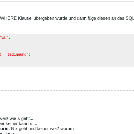
ie WHERE Klausel übergeben wurde und dann füge diesen an das SQL
Tab"
;
D = Bedingung"
;
eiß wie´s geht...
er keiner kann´s ...
orie:
Nix geht und keiner weiß warum
 tigern...