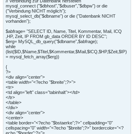
// Verbindung zur Datenbank herstellen
mysql_connect ("$dbhost","$dbuser","$dbpw") or die
("Verbindung NICHT möglich");
mysql_select_db("$dbname") or die ("Datenbank NICHT
vorhanden");
$abfrage= "SELECT ID, Name, Titel, Kommentar, Mail, ICQ
,HP, Zeit, IP FROM gb_data ORDER BY ID DESC";
$erg= MySQL_db_query("$dbname",$abfrage);
while
(list($ID,$Name,$Titel,$Kommentar,$Mail,$ICQ,$HP,$Zeit,$IP)
= mysql_fetch_array($erg))
{
?>
<div align="center">
<table width="<?echo "$breite";?>">
<tr>
<td align="left" class="tabinhalt"></td>
</tr>
</table>
</div>
<div align="center">
<center>
<table border="<?echo "$bstaerke";?>" cellpadding="0"
cellspacing="0" width="<?echo "$breite";?>" bordercolor="<?
echo "$border";?>">