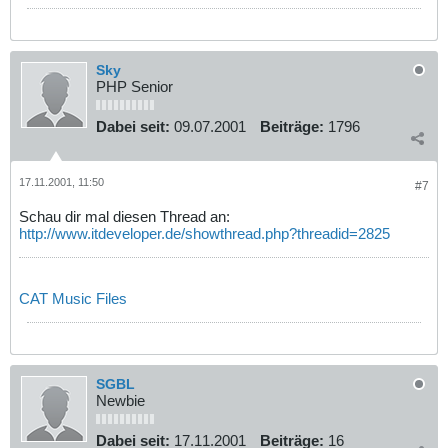
Sky
PHP Senior
Dabei seit:
09.07.2001
Beiträge:
1796
17.11.2001, 11:50
#7
Schau dir mal diesen Thread an:
http://www.itdeveloper.de/showthread.php?threadid=2825
CAT Music Files
SGBL
Newbie
Dabei seit:
17.11.2001
Beiträge:
16