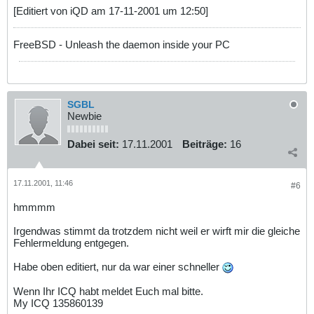
[Editiert von iQD am 17-11-2001 um 12:50]
FreeBSD - Unleash the daemon inside your PC
SGBL
Newbie
Dabei seit:
17.11.2001
Beiträge:
16
17.11.2001, 11:46
#6
hmmmm
Irgendwas stimmt da trotzdem nicht weil er wirft mir die gleiche
Fehlermeldung entgegen.
Habe oben editiert, nur da war einer schneller
Wenn Ihr ICQ habt meldet Euch mal bitte.
My ICQ 135860139