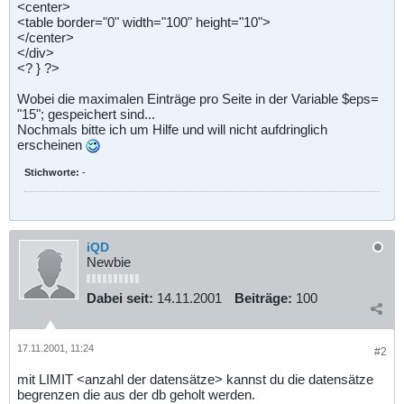
<center>
<table border="0" width="100" height="10">
</center>
</div>
<? } ?>
Wobei die maximalen Einträge pro Seite in der Variable $eps=
"15"; gespeichert sind...
Nochmals bitte ich um Hilfe und will nicht aufdringlich
erscheinen
Stichworte:
-
iQD
Newbie
Dabei seit:
14.11.2001
Beiträge:
100
17.11.2001, 11:24
#2
mit LIMIT <anzahl der datensätze> kannst du die datensätze
begrenzen die aus der db geholt werden.