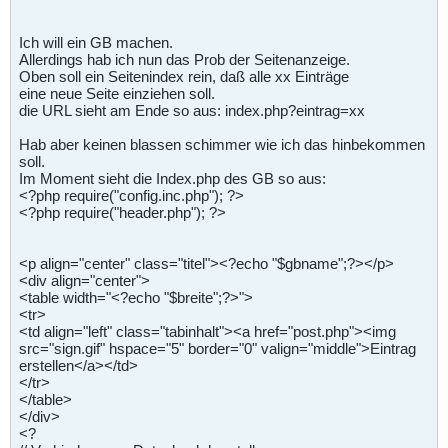
Ich will ein GB machen.
Allerdings hab ich nun das Prob der Seitenanzeige.
Oben soll ein Seitenindex rein, daß alle xx Einträge
eine neue Seite einziehen soll.
die URL sieht am Ende so aus: index.php?eintrag=xx
Hab aber keinen blassen schimmer wie ich das hinbekommen
soll.
Im Moment sieht die Index.php des GB so aus:
<?php require("config.inc.php"); ?>
<?php require("header.php"); ?>
<p align="center" class="titel"><?echo "$gbname";?></p>
<div align="center">
<table width="<?echo "$breite";?>">
<tr>
<td align="left" class="tabinhalt"><a href="post.php"><img
src="sign.gif" hspace="5" border="0" valign="middle">Eintrag
erstellen</a></td>
</tr>
</table>
</div>
<?