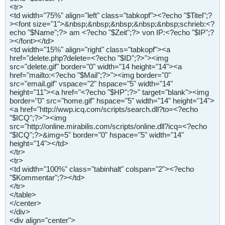
<tr>
<td width="75%" align="left" class="tabkopf"><?echo "$Titel";?
><font size="1">&nbsp;&nbsp;&nbsp;&nbsp;&nbsp;schrieb:<?
echo "$Name";?> am <?echo "$Zeit";?> von IP:<?echo "$IP";?
></font></td>
<td width="15%" align="right" class="tabkopf"><a
href="delete.php?delete=<?echo "$ID";?>"><img
src="delete.gif" border="0" width="14 height="14"><a
href="mailto:<?echo "$Mail";?>"><img border="0"
src="email.gif" vspace="2" hspace="5" width="14"
height="11"><a href="<?echo "$HP";?>" target="blank"><img
border="0" src="home.gif" hspace="5" width="14" height="14">
<a href="http://wwp.icq.com/scripts/search.dll?to=<?echo
"$ICQ";?>"><img
src="http://online.mirabilis.com/scripts/online.dll?icq=<?echo
"$ICQ";?>&img=5" border="0" hspace="5" width="14"
height="14"></td>
</tr>
<tr>
<td width="100%" class="tabinhalt" colspan="2"><?echo
"$Kommentar";?></td>
</tr>
</table>
</center>
</div>
<div align="center">