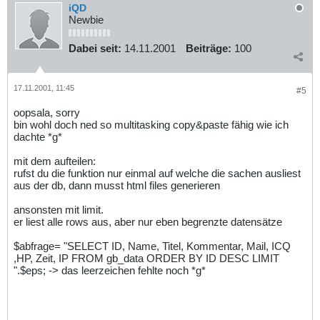
iQD
Newbie
Dabei seit:
14.11.2001
Beiträge:
100
17.11.2001, 11:45
#5
oopsala, sorry
bin wohl doch ned so multitasking copy&paste fähig wie ich
dachte *g*
mit dem aufteilen:
rufst du die funktion nur einmal auf welche die sachen ausliest
aus der db, dann musst html files generieren
ansonsten mit limit.
er liest alle rows aus, aber nur eben begrenzte datensätze
$abfrage= "SELECT ID, Name, Titel, Kommentar, Mail, ICQ
,HP, Zeit, IP FROM gb_data ORDER BY ID DESC LIMIT
".$eps; -> das leerzeichen fehlte noch *g*