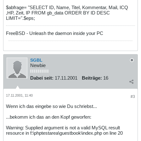
$abfrage= "SELECT ID, Name, Titel, Kommentar, Mail, ICQ
,HP, Zeit, IP FROM gb_data ORDER BY ID DESC
LIMIT=".$eps;
FreeBSD - Unleash the daemon inside your PC
SGBL
Newbie
Dabei seit:
17.11.2001
Beiträge:
16
17.11.2001, 11:40
#3
Wenn ich das eingebe so wie Du schriebst...
...bekomm ich das an den Kopf geworfen:
Warning: Supplied argument is not a valid MySQL result
resource in f:\phptestarea\guestbook\index.php on line 20