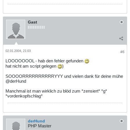
Gast
02.01.2004, 21:03
#6
LOOOOOOOL - hab den fehler gefunden
hat nicht am script gelegen
)
SOOOORRRRRRRRRRYYY und vielen dank für deine mühe
@derHund
Manchmal ist man wirklich zu blöd zum *zensiert* *g*
*vordenkopfschlag*
derHund
PHP Master