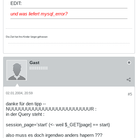
EDIT:
und was liefert mysql_error?
Die Zeit hat ihre Kinder längst gefressen
Gast
02.01.2004, 20:59
#5
danke für den tipp --
NUUUUUUUUUUUUUUUUUUUUUUUUR :
in der Query steht :
session_page='start' (<- weil $_GET[page] == start)
also muss es doch irgendwo anders hapern ???