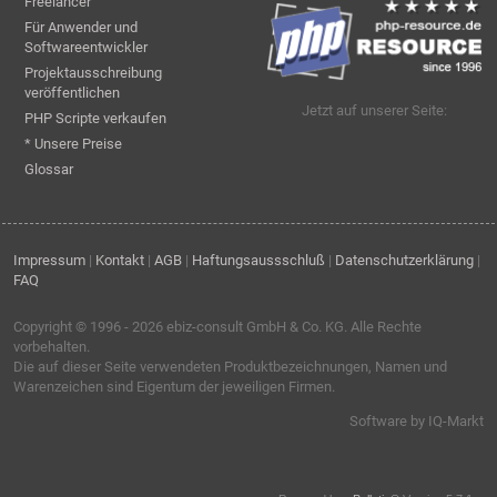
Freelancer
Für Anwender und
Softwareentwickler
Projektausschreibung
veröffentlichen
Jetzt auf unserer Seite:
PHP Scripte verkaufen
* Unsere Preise
Glossar
Impressum
|
Kontakt
|
AGB
|
Haftungsaussschluß
|
Datenschutzerklärung
|
FAQ
Copyright © 1996 - 2026
ebiz-consult GmbH & Co. KG
. Alle Rechte
vorbehalten.
Die auf dieser Seite verwendeten Produktbezeichnungen, Namen und
Warenzeichen sind Eigentum der jeweiligen Firmen.
Software by IQ-Markt