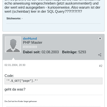
echo anweisung reingeschrieben (jetzt auskommentiert) und
der wert wird ausgegeben - kurioserweise. Also warum ist der
wert (scheinbar) leer in der SQL Query???!?!?!?!?
Stichworte:
-
derHund
PHP Master
Dabei seit:
02.08.2003
Beiträge:
5293
02.01.2004, 20:30
#2
Code:
'".$_GET["page"]."'
geht da was?
Die Zeit hat ihre Kinder längst gefressen