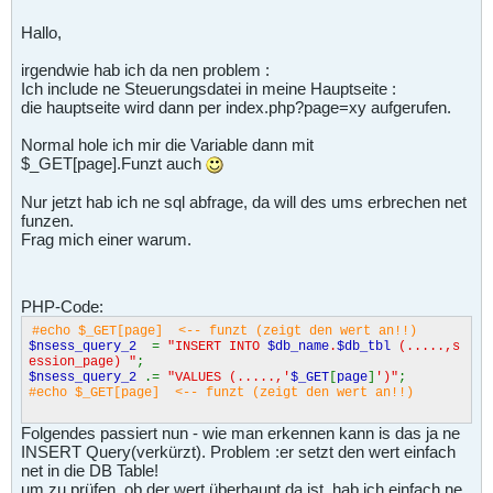
Hallo,
irgendwie hab ich da nen problem :
Ich include ne Steuerungsdatei in meine Hauptseite :
die hauptseite wird dann per index.php?page=xy aufgerufen.
Normal hole ich mir die Variable dann mit
$_GET[page].Funzt auch
Nur jetzt hab ich ne sql abfrage, da will des ums erbrechen net
funzen.
Frag mich einer warum.
PHP-Code:
#echo $_GET[page] <-- funzt (zeigt den wert an!!)
$nsess_query_2
=
"INSERT INTO
$db_name
.
$db_tbl
(.....,s
ession_page) "
;
$nsess_query_2
.=
"VALUES (.....,'
$_GET
[
page
]
')"
;
#echo $_GET[page] <-- funzt (zeigt den wert an!!)
Folgendes passiert nun - wie man erkennen kann is das ja ne
INSERT Query(verkürzt). Problem :er setzt den wert einfach
net in die DB Table!
um zu prüfen, ob der wert überhaupt da ist, hab ich einfach ne