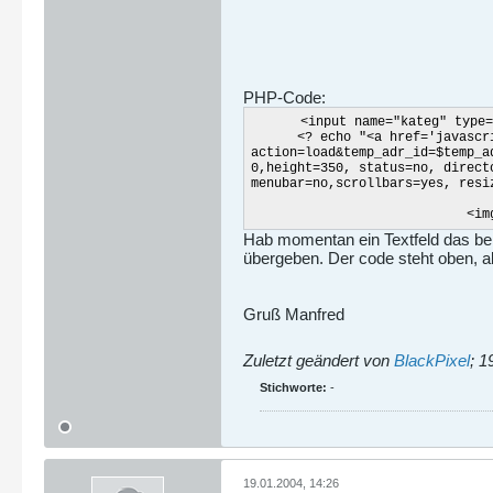
PHP-Code:
<input name="kateg" type="
<? echo "<a href='javascr
action=load&temp_adr_id=$temp_a
0,height=350, status=no, direc
menubar=no,scrollbars=yes, resi
<img src=\"../img/info.j
Hab momentan ein Textfeld das bel
übergeben. Der code steht oben, all
Gruß Manfred
Zuletzt geändert von
BlackPixel
;
1
Stichworte:
-
19.01.2004, 14:26