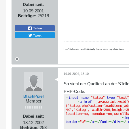
Dabei seit:
10.09.2001
Beiträge:
25218
Teilen
Tweet
I don't believe in rebirth. Actually, I never did in my whole lives.
19.01.2004, 15:10
So sieht der Quelltext an der STell
PHP-Code:
BlackPixel
<
input name
=
"kateg"
type
=
"text
Member
<
a href
=
'javascript
:void
('kateg.php?action=load&temp_a
MX','Kateg','width=200,height=3
location=no, menubar=no,scrollb
Dabei seit:
<
im
18.12.2002
border
=
"0"
></
a
></
font
></
div
></
t
Beiträge:
253