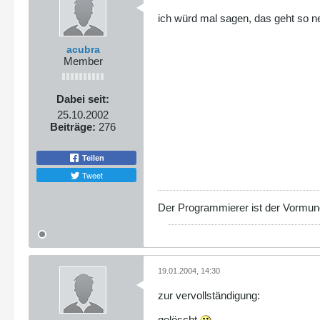
ich würd mal sagen, das geht so net
acubra
Member
Dabei seit:
25.10.2002
Beiträge:
276
Teilen
Tweet
Der Programmierer ist der Vormu
19.01.2004, 14:30
zur vervollständigung:
gelöscht