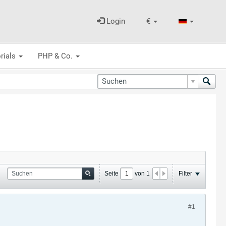
Login
€
rials
PHP & Co.
Seite
von
1
Filter
#1