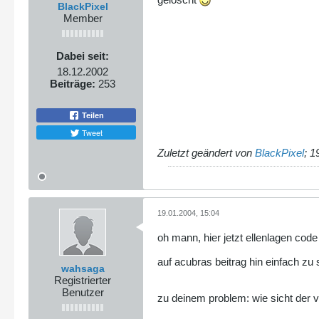
BlackPixel
Member
Dabei seit:
18.12.2002
Beiträge:
253
Teilen
Tweet
Zuletzt geändert von
BlackPixel
;
1
19.01.2004, 15:04
oh mann, hier jetzt ellenlagen code
auf acubras beitrag hin einfach zu 
wahsaga
Registrierter
Benutzer
zu deinem problem: wie sicht der v