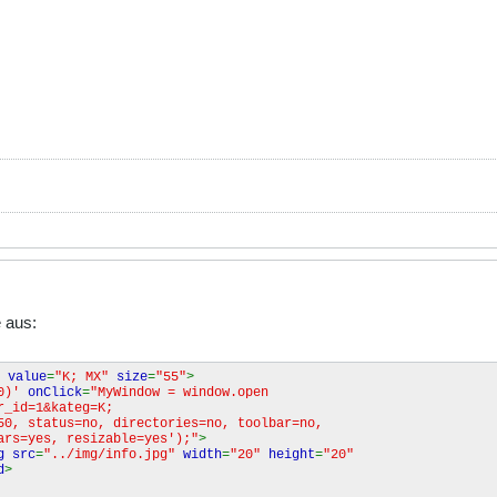
e aus:
"
value
=
"K; MX"
size
=
"55"
>
(0)'
onClick
=
"MyWindow = window.open
dr_id=1&kateg=K;
50, status=no, directories=no, toolbar=no,
ars=yes, resizable=yes');"
>
g src
=
"../img/info.jpg"
width
=
"20"
height
=
"20"
d
>