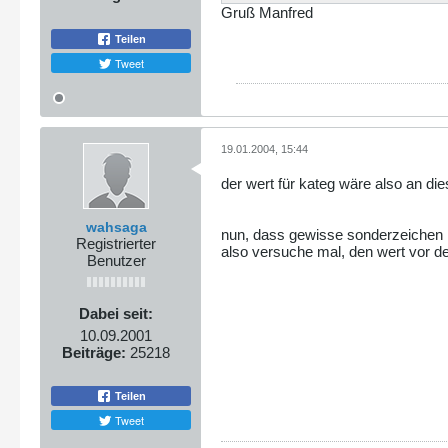
Gruß Manfred
Teilen
Tweet
19.01.2004, 15:44
der wert für kateg wäre also an die
wahsaga
nun, dass gewisse sonderzeichen in 
Registrierter
also versuche mal, den wert vor de
Benutzer
Dabei seit:
10.09.2001
Beiträge:
25218
Teilen
Tweet