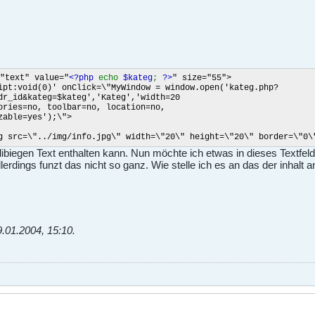
text" value="
<?php
echo
$kateg
;
?>
" size="55">
ipt
:void(0)' onClick=\"MyWindow = window.open('kateg.php?
dr_id&kateg=$kateg','Kateg','width=20
tories=no, toolbar=no, location=no,
zable=yes');\">
pg\" width=\"20\" height=\"20\" border=\"0\"></a>
ibiegen Text enthalten kann. Nun möchte ich etwas in dieses Textfel
erdings funzt das nicht so ganz. Wie stelle ich es an das der inhalt 
9.01.2004, 15:10
.