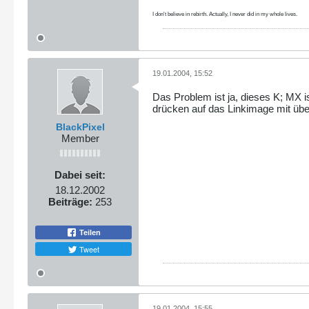
I don't believe in rebirth. Actually, I never did in my whole lives.
19.01.2004, 15:52
Das Problem ist ja, dieses K; MX is
drücken auf das Linkimage mit übe
BlackPixel
Member
Dabei seit:
18.12.2002
Beiträge:
253
Teilen
Tweet
19.01.2004, 15:55