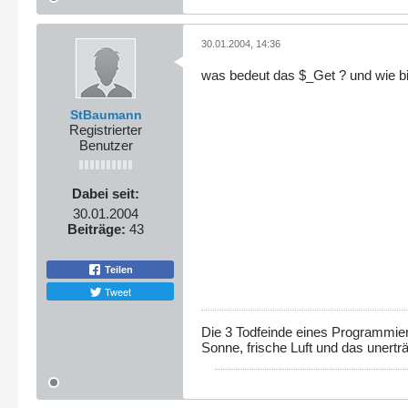
30.01.2004, 14:36
was bedeut das $_Get ? und wie bi
StBaumann
Registrierter
Benutzer
Dabei seit:
30.01.2004
Beiträge:
43
Teilen
Tweet
Die 3 Todfeinde eines Programmie
Sonne, frische Luft und das unertr