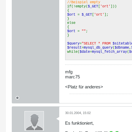
//Beispiel empty
if(!empty(
$_GET
[
'ort'
]))
{
$ort
=
$_GET
[
'ort'
];
}
else
{
$ort
=
""
;
}
$query
=
"SELECT * FROM
$sitetabl
$result
=
mysql_db_query
(
$dbname
,
while(
$date
=
mysql_fetch_array
(
$
mfg
marc75
<Platz für anderes>
30.01.2004, 15:02
Es funktioniert,