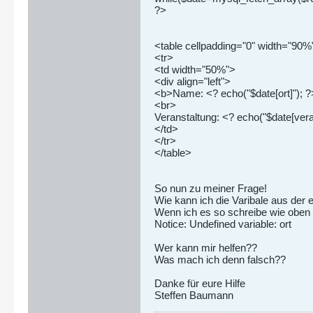
?>
<table cellpadding="0" width="90%
<tr>
<td width="50%">
<div align="left">
<b>Name: <? echo("$date[ort]"); 
<br>
Veranstaltung: <? echo("$date[vera
</td>
</tr>
</table>
So nun zu meiner Frage!
Wie kann ich die Varibale aus der 
Wenn ich es so schreibe wie oben
Notice: Undefined variable: ort
Wer kann mir helfen??
Was mach ich denn falsch??
Danke für eure Hilfe
Steffen Baumann