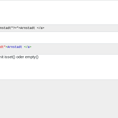
nstadt"?>">Arnstadt </a>
dt"
>
Arnstadt
</
a
>
mit isset() oder empty()