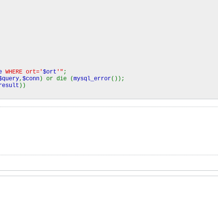
e
WHERE ort='
$ort
'"
;
$query
,
$conn
) or die (
mysql_error
());
result
))