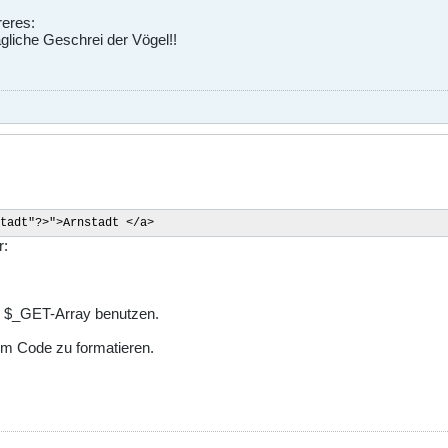
reres:
ägliche Geschrei der Vögel!!
tadt"?>">Arnstadt </a>
r:
as $_GET-Array benutzen.
um Code zu formatieren.