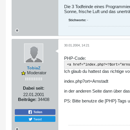
Die 3 Todfeinde eines Programmie
Sonne, frische Luft und das unertr
Stichworte:
-
30.01.2004, 14:21
PHP-Code:
<a href="index.php?<?$ort="Arns
TobiaZ
Ich glaub du hattest das richtige vo
Moderator
index.php?ort=Arnstadt
Dabei seit:
in der anderen Seite dann über d
22.01.2001
Beiträge:
34408
PS: Bitte benutze die [PHP]-Tags 
Teilen
Tweet