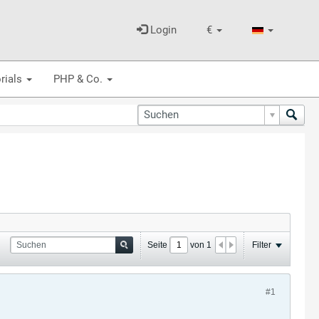
Login
€
rials
PHP & Co.
Seite
von
1
Filter
#1