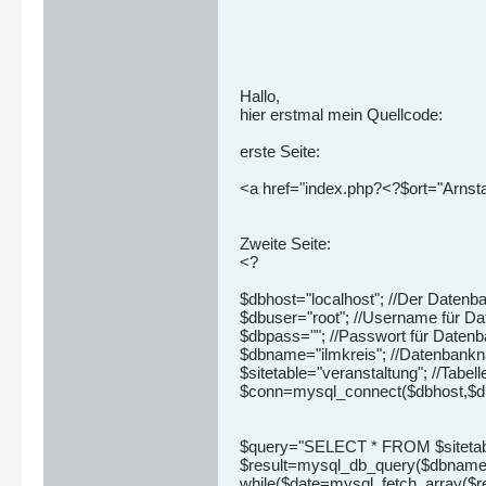
Hallo,
hier erstmal mein Quellcode:
erste Seite:
<a href="index.php?<?$ort="Arnst
Zweite Seite:
<?
$dbhost="localhost"; //Der Datenb
$dbuser="root"; //Username für D
$dbpass=""; //Passwort für Daten
$dbname="ilmkreis"; //Datenbank
$sitetable="veranstaltung"; //Tabel
$conn=mysql_connect($dbhost,$dbu
$query="SELECT * FROM $sitetabl
$result=mysql_db_query($dbname,$
while($date=mysql_fetch_array($re