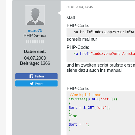
30.01.2004, 14:45
statt
PHP-Code:
marc75
<a href="index.php?<?$ort="Ar
PHP Senior
schreib mal nur
PHP-Code:
Dabei seit:
<
a href
=
"index.php?ort=Arnsta
04.07.2003
Beiträge:
1366
und im zweiten script prüfste erst 
siehe dazu auch ins manual
Teilen
Tweet
PHP-Code:
//Beispiel isset
if(isset(
$_GET
[
'ort'
]))
{
$ort
=
$_GET
[
'ort'
];
}
else
{
$ort
=
""
;
}