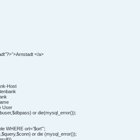
adt"?>">Arnstadt </a>
ank-Host
atenbank
bank
name
le User
ser,$dbpass) or die(mysql_error());
e WHERE ort='$ort'";
query,$conn) or die (mysql_error());
sult))