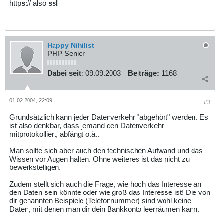
http
s
:// also
ssl
Happy Nihilist
PHP Senior
Dabei seit:
09.09.2003
Beiträge:
1168
01.02.2004, 22:09
#3
Grundsätzlich kann jeder Datenverkehr "abgehört" werden. Es
ist also denkbar, dass jemand den Datenverkehr
mitprotokolliert, abfängt o.ä..
Man sollte sich aber auch den technischen Aufwand und das
Wissen vor Augen halten. Ohne weiteres ist das nicht zu
bewerkstelligen.
Zudem stellt sich auch die Frage, wie hoch das Interesse an
den Daten sein könnte oder wie groß das Interesse ist! Die von
dir genannten Beispiele (Telefonnummer) sind wohl keine
Daten, mit denen man dir dein Bankkonto leerräumen kann.