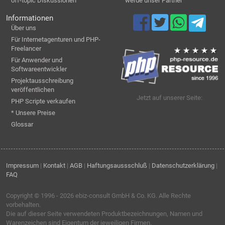
off-topic Diskussionen
werde unser Partner
Informationen
Über uns
Für Internetagenturen und PHP-
Freelancer
Für Anwender und
Softwareentwickler
Projektausschreibung
veröffentlichen
Jetzt auf unserer Seite:
PHP Scripte verkaufen
* Unsere Preise
Glossar
Impressum
|
Kontakt
|
AGB
|
Haftungsaussschluß
|
Datenschutzerklärung
|
FAQ
Copyright © 1996 - 2026
ebiz-consult GmbH & Co. KG
. Alle Rechte
vorbehalten.
Die auf dieser Seite verwendeten Produktbezeichnungen, Namen und
Warenzeichen sind Eigentum der jeweiligen Firmen.