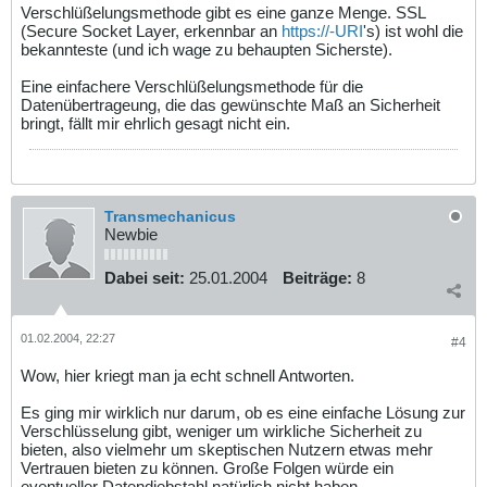
Verschlüßelungsmethode gibt es eine ganze Menge. SSL
(Secure Socket Layer, erkennbar an
https://-URI
's) ist wohl die
bekannteste (und ich wage zu behaupten Sicherste).
Eine einfachere Verschlüßelungsmethode für die
Datenübertrageung, die das gewünschte Maß an Sicherheit
bringt, fällt mir ehrlich gesagt nicht ein.
Transmechanicus
Newbie
Dabei seit:
25.01.2004
Beiträge:
8
01.02.2004, 22:27
#4
Wow, hier kriegt man ja echt schnell Antworten.
Es ging mir wirklich nur darum, ob es eine einfache Lösung zur
Verschlüsselung gibt, weniger um wirkliche Sicherheit zu
bieten, also vielmehr um skeptischen Nutzern etwas mehr
Vertrauen bieten zu können. Große Folgen würde ein
eventueller Datendiebstahl natürlich nicht haben.