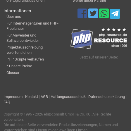
off-topic Diskussionen
werde unser Partner
Informationen
Über uns
Für Internetagenturen und PHP-
Freelancer
Für Anwender und
Softwareentwickler
Projektausschreibung
veröffentlichen
Jetzt auf unserer Seite:
PHP Scripte verkaufen
* Unsere Preise
Glossar
Impressum
|
Kontakt
|
AGB
|
Haftungsaussschluß
|
Datenschutzerklärung
|
FAQ
Copyright © 1996 - 2026
ebiz-consult GmbH & Co. KG
. Alle Rechte
vorbehalten.
Die auf dieser Seite verwendeten Produktbezeichnungen, Namen und
Warenzeichen sind Eigentum der jeweiligen Firmen.