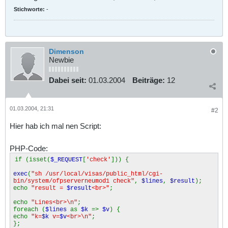
Stichworte:
-
Dimenson
Newbie
Dabei seit:
01.03.2004
Beiträge:
12
01.03.2004, 21:31
#2
Hier hab ich mal nen Script:
PHP-Code:
if (isset(
$_REQUEST
[
'check'
])) {
exec
(
"sh /usr/local/visas/public_html/cgi-
bin/system/ofpserverneumod1 check"
,
$lines
,
$result
);
echo
"result =
$result
<br>"
;
echo
"Lines<br>\n"
;
foreach (
$lines
as
$k
=>
$v
) {
echo
"k=
$k
v=
$v
<br>\n"
;
};