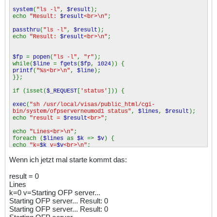
system
(
"ls -l"
,
$result
);
echo
"Result:
$result
<br>\n"
;
passthru
(
"ls -l"
,
$result
);
echo
"Result:
$result
<br>\n"
;
$fp
=
popen
(
"ls -l"
,
"r"
);
while(
$line
=
fgets
(
$fp
,
1024
)) {
printf
(
"%s<br>\n"
,
$line
);
}};
if (isset(
$_REQUEST
[
'status'
])) {
exec
(
"sh /usr/local/visas/public_html/cgi-
bin/system/ofpserverneumod1 status"
,
$lines
,
$result
);
echo
"result =
$result
<br>"
;
echo
"Lines<br>\n"
;
foreach (
$lines
as
$k
=>
$v
) {
echo
"k=
$k
v=
$v
<br>\n"
;
};
Wenn ich jetzt mal starte kommt das:
system
(
"ls -l"
,
$result
);
echo
"Result:
$result
<br>\n"
;
result = 0
Lines
passthru
(
"ls -l"
,
$result
);
k=0 v=Starting OFP server...
echo
"Result:
$result
<br>\n"
;
Starting OFP server... Result: 0
Starting OFP server... Result: 0
$fp
=
popen
(
"ls -l"
,
"r"
);