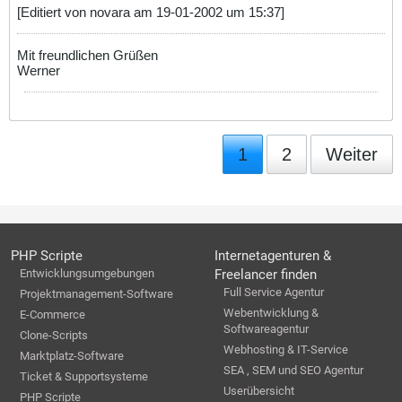
[Editiert von novara am 19-01-2002 um 15:37]
Mit freundlichen Grüßen
Werner
1
2
Weiter
PHP Scripte
Internetagenturen &
Entwicklungsumgebungen
Freelancer finden
Full Service Agentur
Projektmanagement-Software
Webentwicklung &
E-Commerce
Softwareagentur
Clone-Scripts
Webhosting & IT-Service
Marktplatz-Software
SEA , SEM und SEO Agentur
Ticket & Supportsysteme
Userübersicht
PHP Scripte