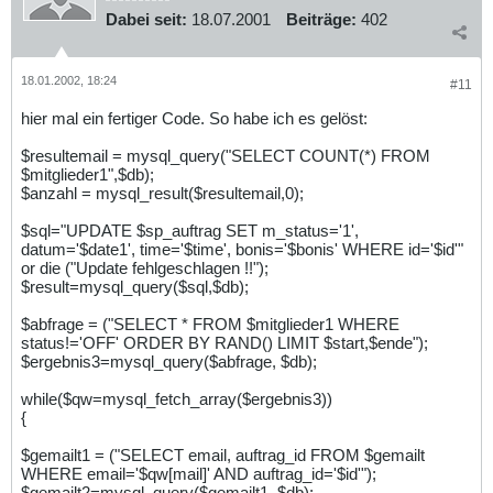
Dabei seit:
18.07.2001
Beiträge:
402
18.01.2002, 18:24
#11
hier mal ein fertiger Code. So habe ich es gelöst:
$resultemail = mysql_query("SELECT COUNT(*) FROM
$mitglieder1",$db);
$anzahl = mysql_result($resultemail,0);
$sql="UPDATE $sp_auftrag SET m_status='1',
datum='$date1', time='$time', bonis='$bonis' WHERE id='$id'"
or die ("Update fehlgeschlagen !!");
$result=mysql_query($sql,$db);
$abfrage = ("SELECT * FROM $mitglieder1 WHERE
status!='OFF' ORDER BY RAND() LIMIT $start,$ende");
$ergebnis3=mysql_query($abfrage, $db);
while($qw=mysql_fetch_array($ergebnis3))
{
$gemailt1 = ("SELECT email, auftrag_id FROM $gemailt
WHERE email='$qw[mail]' AND auftrag_id='$id'");
$gemailt2=mysql_query($gemailt1, $db);