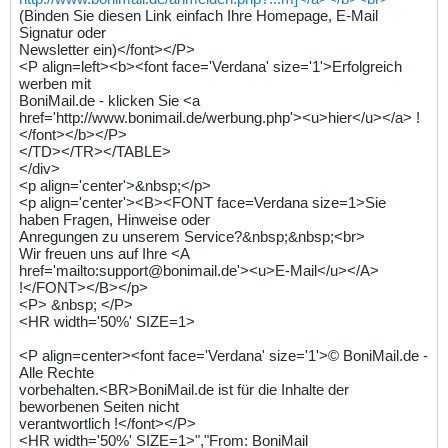
(Binden Sie diesen Link einfach Ihre Homepage, E-Mail
Signatur oder
Newsletter ein)</font></P>
<P align=left><b><font face='Verdana' size='1'>Erfolgreich
werben mit
BoniMail.de - klicken Sie <a
href='http://www.bonimail.de/werbung.php'><u>hier</u></a> !
</font></b></P>
</TD></TR></TABLE>
</div>
<p align='center'>&nbsp;</p>
<p align='center'><B><FONT face=Verdana size=1>Sie
haben Fragen, Hinweise oder
Anregungen zu unserem Service?&nbsp;&nbsp;<br>
Wir freuen uns auf Ihre <A
href='mailto:support@bonimail.de'><u>E-Mail</u></A>
!</FONT></B></p>
<P> &nbsp; </P>
<HR width='50%' SIZE=1>
<P align=center><font face='Verdana' size='1'>© BoniMail.de -
Alle Rechte
vorbehalten.<BR>BoniMail.de ist für die Inhalte der
beworbenen Seiten nicht
verantwortlich !</font></P>
<HR width='50%' SIZE=1>","From: BoniMail