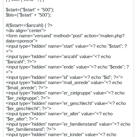
$start=("$start" + "500");
$bis=("$start" + "500");
if($start<=$anzahl) { ?>
<div align="center">
<form name="versand" method="post" action="mailen.php?
data=sponsor">
<input type="hidden" name="start" value="<? echo "$start"; ?
>">
<input type="hidden" name="anzahl" value="<? echo
"$anzahl"; ?>">
<input type="hidden" name="ende" value="<? echo "$ende"; ?
>">
<input type="hidden" name="id" value="<? echo "$id"; ?>">
<input type="hidden" name="mail_anrede" value="<? echo
"$mail_anrede"; ?>">
<input type="hidden" name="er_zielgruppe" value="<? echo
"$er_zielgruppe"; ?>">
<input type="hidden" name="er_geschlecht" value="<? echo
"$er_geschlecht"; ?>">
<input type="hidden" name="er_alter" value="<? echo
"$er_alter"; ?>">
<input type="hidden" name="er_familienstand" value="<? echo
"$er_familienstand"; ?>">
<input type="hidden" name="er_kinder" value="<? echo