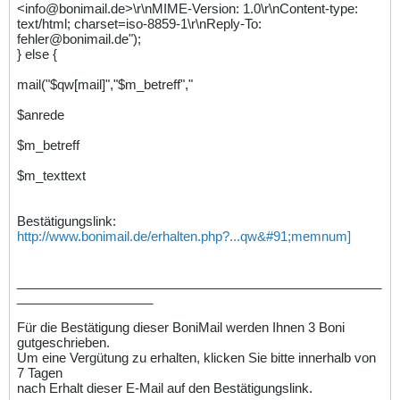
<info@bonimail.de>\r\nMIME-Version: 1.0\r\nContent-type:
text/html; charset=iso-8859-1\r\nReply-To:
fehler@bonimail.de");
} else {
mail("$qw[mail]","$m_betreff","
$anrede
$m_betreff
$m_texttext
Bestätigungslink:
http://www.bonimail.de/erhalten.php?...qw&#91;memnum]
___________________________________________________
___________________
Für die Bestätigung dieser BoniMail werden Ihnen 3 Boni
gutgeschrieben.
Um eine Vergütung zu erhalten, klicken Sie bitte innerhalb von
7 Tagen
nach Erhalt dieser E-Mail auf den Bestätigungslink.