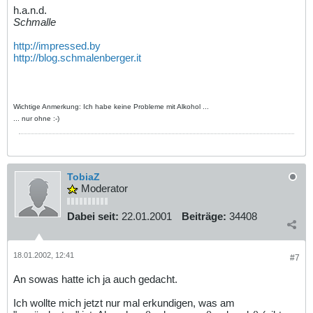
h.a.n.d.
Schmalle
http://impressed.by
http://blog.schmalenberger.it
Wichtige Anmerkung: Ich habe keine Probleme mit Alkohol ...
... nur ohne :-)
TobiaZ
Moderator
Dabei seit:
22.01.2001
Beiträge:
34408
18.01.2002, 12:41
#7
An sowas hatte ich ja auch gedacht.
Ich wollte mich jetzt nur mal erkundigen, was am