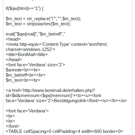
if($qw[html]=="1") {
$m_text = str_replace("\"","'",$m_text);
$m_text = stripslashes($m_text);
mail("$qw[mail]","$m_betreff","
<head>
<meta http-equiv='Content-Type' content='text/html;
charset=windows-1252'>
<title>BoniMail</title>
</head>
<font face='Verdana' size='2'>
$anrede<br><br>
$m_betreff<br><br>
$m_text<br><br>
<a href='http://www.bonimail.de/erhalten.php?
id=$id&memnum=$qw[memnum]'><b><u><font
face='Verdana' size='2'>Bestätigungslink</font></u></b></a>
<font face='Verdana'>
<br>
<br>
</font>
<TABLE cellSpacing=0 cellPadding=4 width=600 border=0>