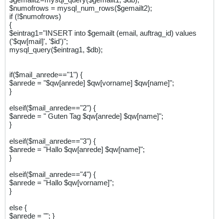
$numofrows = mysql_num_rows($gemailt2);
if (!$numofrows)
{
$eintrag1="INSERT into $gemailt (email, auftrag_id) values
('$qw[mail]', '$id')";
mysql_query($eintrag1, $db);
if($mail_anrede=="1") {
$anrede = "$qw[anrede] $qw[vorname] $qw[name]";
}
elseif($mail_anrede=="2") {
$anrede = " Guten Tag $qw[anrede] $qw[name]";
}
elseif($mail_anrede=="3") {
$anrede = "Hallo $qw[anrede] $qw[name]";
}
elseif($mail_anrede=="4") {
$anrede = "Hallo $qw[vorname]";
}
else {
$anrede = ""; }