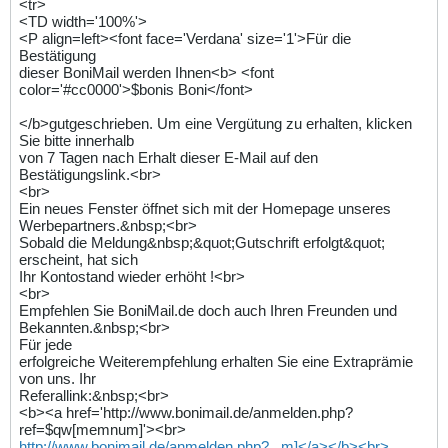
<tr>
<TD width='100%'>
<P align=left><font face='Verdana' size='1'>Für die
Bestätigung
dieser BoniMail werden Ihnen<b> <font
color='#cc0000'>$bonis Boni</font>
</b>gutgeschrieben. Um eine Vergütung zu erhalten, klicken
Sie bitte innerhalb
von 7 Tagen nach Erhalt dieser E-Mail auf den
Bestätigungslink.<br>
<br>
Ein neues Fenster öffnet sich mit der Homepage unseres
Werbepartners.&nbsp;<br>
Sobald die Meldung&nbsp;&quot;Gutschrift erfolgt&quot;
erscheint, hat sich
Ihr Kontostand wieder erhöht !<br>
<br>
Empfehlen Sie BoniMail.de doch auch Ihren Freunden und
Bekannten.&nbsp;<br>
Für jede
erfolgreiche Weiterempfehlung erhalten Sie eine Extraprämie
von uns. Ihr
Referallink:&nbsp;<br>
<b><a href='http://www.bonimail.de/anmelden.php?
ref=$qw[memnum]'><br>
http://www.bonimail.de/anmelden.php?...m]</a></b><br>