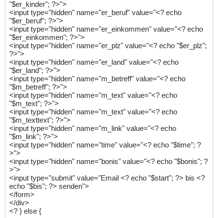
"$er_kinder"; ?>">
<input type="hidden" name="er_beruf" value="<? echo
"$er_beruf"; ?>">
<input type="hidden" name="er_einkommen" value="<? echo
"$er_einkommen"; ?>">
<input type="hidden" name="er_plz" value="<? echo "$er_plz";
?>">
<input type="hidden" name="er_land" value="<? echo
"$er_land"; ?>">
<input type="hidden" name="m_betreff" value="<? echo
"$m_betreff"; ?>">
<input type="hidden" name="m_text" value="<? echo
"$m_text"; ?>">
<input type="hidden" name="m_text" value="<? echo
"$m_texttext"; ?>">
<input type="hidden" name="m_link" value="<? echo
"$m_link"; ?>">
<input type="hidden" name="time" value="<? echo "$time"; ?
>">
<input type="hidden" name="bonis" value="<? echo "$bonis"; ?
>">
<input type="submit" value="Email <? echo "$start"; ?> bis <?
echo "$bis"; ?> senden">
</form>
</div>
<? } else {