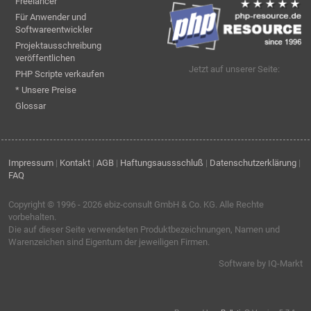
Freelancer
Für Anwender und
Softwareentwickler
Projektausschreibung
veröffentlichen
Jetzt auf unserer Seite:
PHP Scripte verkaufen
* Unsere Preise
Glossar
Impressum
|
Kontakt
|
AGB
|
Haftungsaussschluß
|
Datenschutzerklärung
|
FAQ
Copyright © 1996 - 2026
ebiz-consult GmbH & Co. KG
. Alle Rechte
vorbehalten.
Die auf dieser Seite verwendeten Produktbezeichnungen, Namen und
Warenzeichen sind Eigentum der jeweiligen Firmen.
Software by IQ-Markt