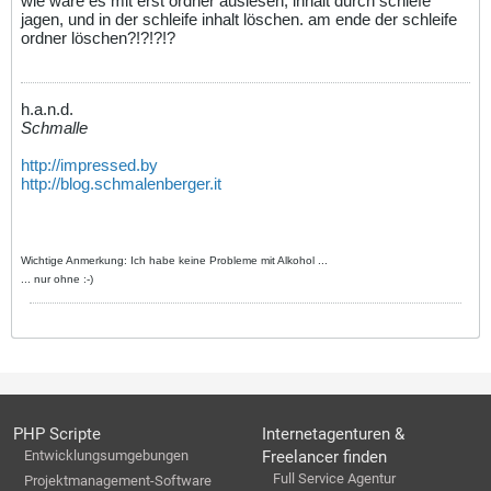
wie wäre es mit erst ordner auslesen, inhalt durch schlefe
jagen, und in der schleife inhalt löschen. am ende der schleife
ordner löschen?!?!?!?
h.a.n.d.
Schmalle
http://impressed.by
http://blog.schmalenberger.it
Wichtige Anmerkung: Ich habe keine Probleme mit Alkohol ...
... nur ohne :-)
PHP Scripte
Internetagenturen &
Entwicklungsumgebungen
Freelancer finden
Full Service Agentur
Projektmanagement-Software