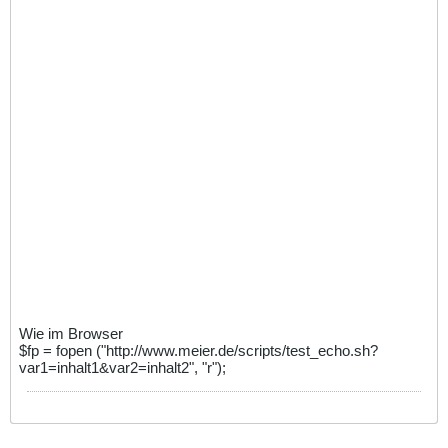
Wie im Browser
$fp = fopen ("http://www.meier.de/scripts/test_echo.sh?
var1=inhalt1&var2=inhalt2", "r");