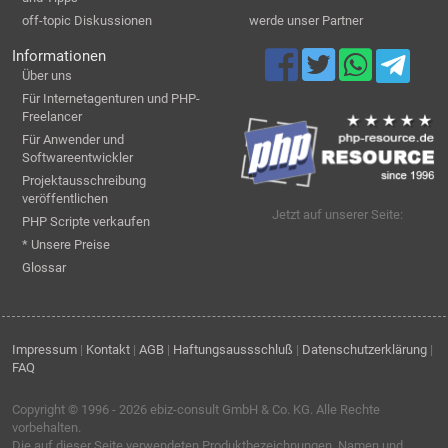
off-topic Diskussionen
werde unser Partner
Informationen
Über uns
Für Internetagenturen und PHP-
Freelancer
Für Anwender und
Softwareentwickler
Projektausschreibung
veröffentlichen
Jetzt auf unserer Seite:
PHP Scripte verkaufen
* Unsere Preise
Glossar
Impressum
|
Kontakt
|
AGB
|
Haftungsaussschluß
|
Datenschutzerklärung
|
FAQ
Copyright © 1996 - 2026
ebiz-consult GmbH & Co. KG
. Alle Rechte
vorbehalten.
Die auf dieser Seite verwendeten Produktbezeichnungen, Namen und