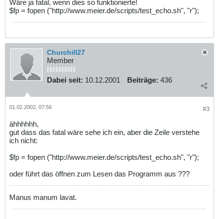
Wäre ja fatal, wenn dies so funktionierte!
$fp = fopen ("http://www.meier.de/scripts/test_echo.sh", "r");
Churchill27
Member
Dabei seit:
10.12.2001
Beiträge:
436
01.02.2002, 07:56
#3
ähhhhhh,
gut dass das fatal wäre sehe ich ein, aber die Zeile verstehe
ich nicht:
$fp = fopen ("http://www.meier.de/scripts/test_echo.sh", "r");
oder führt das öffnen zum Lesen das Programm aus ???
Manus manum lavat.