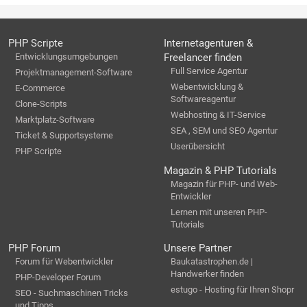
PHP Scripte
Internetagenturen &
Entwicklungsumgebungen
Freelancer finden
Full Service Agentur
Projektmanagement-Software
Webentwicklung &
E-Commerce
Softwareagentur
Clone-Scripts
Webhosting & IT-Service
Marktplatz-Software
SEA , SEM und SEO Agentur
Ticket & Supportsysteme
Userübersicht
PHP Scripte
Magazin & PHP Tutorials
Magazin für PHP- und Web-
Entwickler
Lernen mit unseren PHP-
Tutorials
PHP Forum
Unsere Partner
Forum für Webentwickler
Baukatastrophen.de |
Handwerker finden
PHP-Developer Forum
estugo - Hosting für Ihren Shopr
SEO - Suchmaschinen Tricks
und Tipps