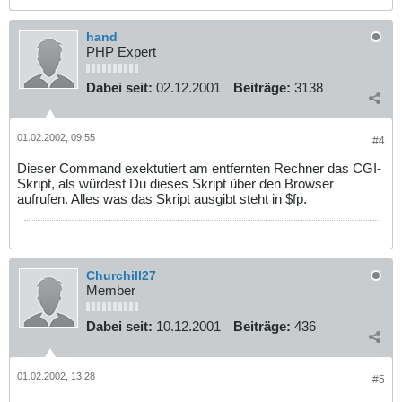
hand
PHP Expert
Dabei seit:
02.12.2001
Beiträge:
3138
01.02.2002, 09:55
#4
Dieser Command exektutiert am entfernten Rechner das CGI-
Skript, als würdest Du dieses Skript über den Browser
aufrufen. Alles was das Skript ausgibt steht in $fp.
Churchill27
Member
Dabei seit:
10.12.2001
Beiträge:
436
01.02.2002, 13:28
#5