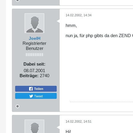
14.02.2002, 14:34
hmm,
nun ja, für php gibts da den ZEND
JoelH
Registrierter
Benutzer
Dabei seit:
08.07.2001
Beiträge:
2740
Teilen
Tweet
14.02.2002, 14:51
Hi!