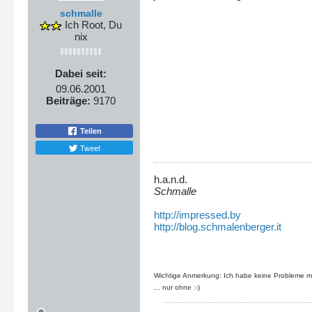
schmalle
Ich Root, Du
nix
Dabei seit:
09.06.2001
Beiträge:
9170
Teilen
Tweet
h.a.n.d.
Schmalle
http://impressed.by
http://blog.schmalenberger.it
Wichtige Anmerkung: Ich habe keine Probleme mit
... nur ohne :-)