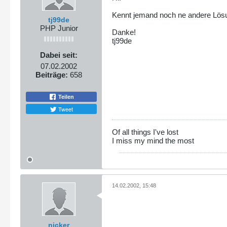
Kennt jemand noch ne andere Lösu
tj99de
PHP Junior
Danke!
tj99de
Dabei seit:
07.02.2002
Beiträge:
658
Teilen
Tweet
Of all things I've lost
I miss my mind the most
14.02.2002, 15:48
nicker