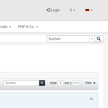
Login
€
rials
PHP & Co.
Seite
von
1
Filter
#1