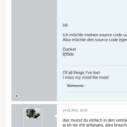
Hi!
Ich möchte meinen source code un
Also möchte den source code irgen
Danke!
tj99de
Of all things I've lost
I miss my mind the most
Stichworte:
-
14.02.2002, 10:23
das musst du einfach in den verträ
ja eh nix mit anfangen, also brauchs