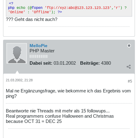
<?
php
echo (@
fopen
'ftp://xyz:abc@123.123.123.123'
,
'r'
) ?
'Online'
:
'Offline'
);
?>
??? Geht das nicht auch?
MelloPie
PHP Master
Dabei seit:
03.01.2002
Beiträge:
4380
21.03.2002, 21:28
#5
Mal ne Ergänzungsfrage, wie bekomme ich das Ergebnis vom
ping?
Beantworte nie Threads mit mehr als 15 followups...
Real programmers confuse Halloween and Christmas
because OCT 31 = DEC 25