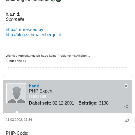
h.a.n.d.
Schmalle
http://impressed.by
http://blog.schmalenberger.it
Wichtige Anmerkung: Ich habe keine Probleme mit Alkohol ...
... nur ohne :-)
hand
PHP Expert
Dabei seit:
02.12.2001
Beiträge:
3138
21.03.2002, 17:34
#3
PHP-Code: