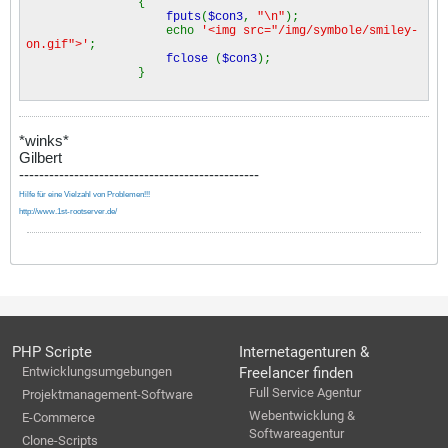
{
fputs
(
$con3
,
"\n"
);
echo
'<img src="/img/symbole/smiley-
on.gif">'
;
fclose
(
$con3
);
}
*winks*
Gilbert
------------------------------------------------
Hilfe für eine Vielzahl von Problemen!!!
http://www.1st-rootserver.de/
PHP Scripte
Internetagenturen &
Entwicklungsumgebungen
Freelancer finden
Full Service Agentur
Projektmanagement-Software
Webentwicklung &
E-Commerce
Softwareagentur
Clone-Scripts