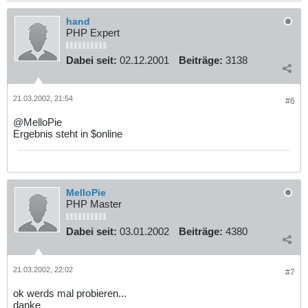
hand
PHP Expert
Dabei seit:
02.12.2001
Beiträge:
3138
21.03.2002, 21:54
#6
@MelloPie
Ergebnis steht in $online
MelloPie
PHP Master
Dabei seit:
03.01.2002
Beiträge:
4380
21.03.2002, 22:02
#7
ok werds mal probieren...
danke