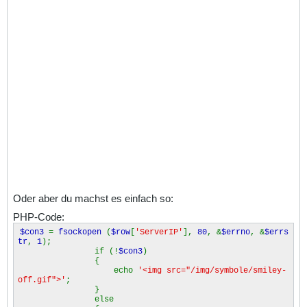
Oder aber du machst es einfach so:
PHP-Code:
$con3
=
fsockopen
(
$row
[
'ServerIP'
],
80
, &
$errno
, &
$errs
tr
,
1
);
if (!
$con3
)
{
echo
'<img src="/img/symbole/smiley-
off.gif">'
;
}
else