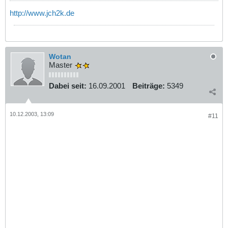
http://www.jch2k.de
Wotan
Master
Dabei seit:
16.09.2001
Beiträge:
5349
10.12.2003, 13:09
#11