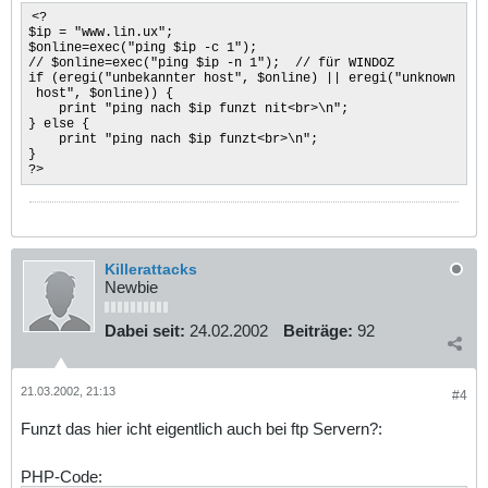
<?
$ip = "www.lin.ux";
$online=exec("ping $ip -c 1");
// $online=exec("ping $ip -n 1"); // für WINDOZ
if (eregi("unbekannter host", $online) || eregi("unknown
host", $online)) {
print "ping nach $ip funzt nit<br>\n";
} else {
print "ping nach $ip funzt<br>\n";
}
?>
Killerattacks
Newbie
Dabei seit:
24.02.2002
Beiträge:
92
21.03.2002, 21:13
#4
Funzt das hier icht eigentlich auch bei ftp Servern?:
PHP-Code: