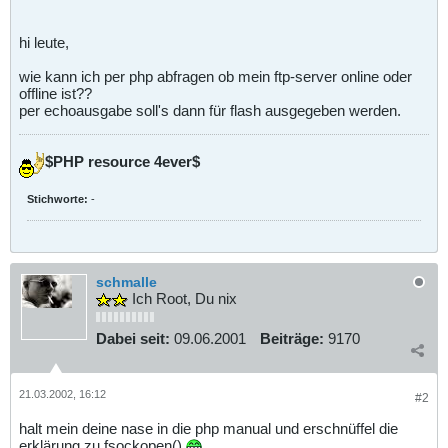
hi leute,
wie kann ich per php abfragen ob mein ftp-server online oder
offline ist??
per echoausgabe soll's dann für flash ausgegeben werden.
$PHP resource 4ever$
Stichworte:
-
schmalle
Ich Root, Du nix
Dabei seit:
09.06.2001
Beiträge:
9170
21.03.2002, 16:12
#2
halt mein deine nase in die php manual und erschnüffel die
erklärung zu fsockopen()