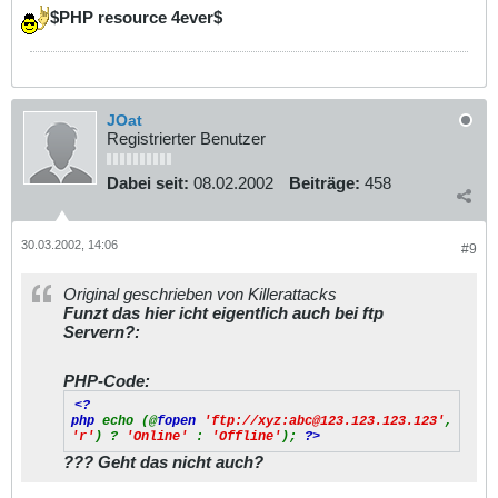
$PHP resource 4ever$
JOat
Registrierter Benutzer
Dabei seit:
08.02.2002
Beiträge:
458
30.03.2002, 14:06
#9
Original geschrieben von Killerattacks
Funzt das hier icht eigentlich auch bei ftp
Servern?:
PHP-Code:
<?
php
echo (@
fopen
'ftp://xyz:abc@123.123.123.123'
,
'r'
) ?
'Online'
:
'Offline'
);
?>
??? Geht das nicht auch?