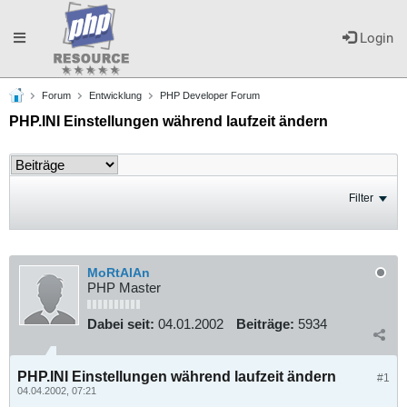
Toggle
Login
Forum
Entwicklung
PHP Developer Forum
navigation
PHP.INI Einstellungen während laufzeit ändern
Filter
MoRtAlAn
PHP Master
Dabei seit:
04.01.2002
Beiträge:
5934
PHP.INI Einstellungen während laufzeit ändern
#1
04.04.2002, 07:21