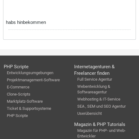
habs hinbekommen
PHP Scripte
Internetagenturen &
Entwicklungsumgebungen
Freelancer finden
Full Service Agentur
Projektmanagement-Software
Webentwicklung &
E-Commerce
Softwareagentur
Clone-Scripts
Webhosting & IT-Service
Marktplatz-Software
SEA , SEM und SEO Agentur
Ticket & Supportsysteme
Userübersicht
PHP Scripte
Magazin & PHP Tutorials
Magazin für PHP- und Web-
Entwickler