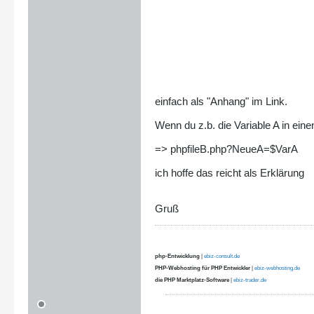
einfach als "Anhang" im Link.
Wenn du z.b. die Variable A in ei
=> phpfileB.php?NeueA=$VarA
ich hoffe das reicht als Erklärung
Gruß
php-Entwicklung
|
ebiz-consult.de
PHP-Webhosting für PHP Entwickler
|
ebiz-webhosting.de
die PHP Marktplatz-Software
|
ebiz-trader.de