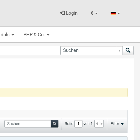
Login
€
rials
PHP & Co.
Seite
von
1
Filter