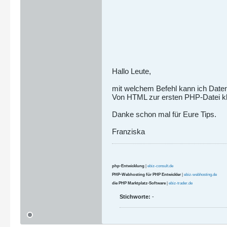
Hallo Leute,
mit welchem Befehl kann ich Date
Von HTML zur ersten PHP-Datei kla
Danke schon mal für Eure Tips.
Franziska
php-Entwicklung
|
ebiz-consult.de
PHP-Webhosting für PHP Entwickler
|
ebiz-webhosting.de
die PHP Marktplatz-Software
|
ebiz-trader.de
Stichworte:
-