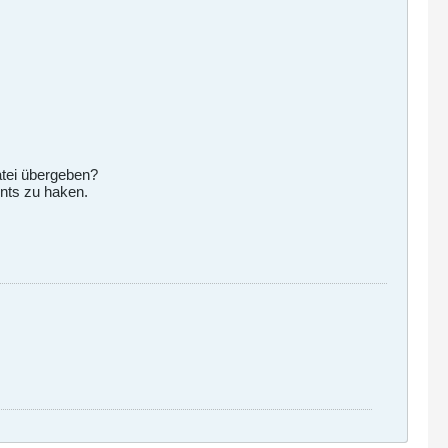
atei übergeben?
ints zu haken.