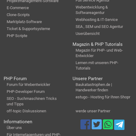
Full Service Agentur
Projektmanagement-Software
Webentwicklung &
E-Commerce
Softwareagentur
Clone-Scripts
Webhosting & IT-Service
Marktplatz-Software
SEA , SEM und SEO Agentur
Ticket & Supportsysteme
Userübersicht
PHP Scripte
Magazin & PHP Tutorials
Magazin für PHP- und Web-
Entwickler
Lernen mit unseren PHP-
Tutorials
PHP Forum
Unsere Partner
Forum für Webentwickler
Baukatastrophen.de |
Handwerker finden
PHP-Developer Forum
estugo - Hosting für Ihren Shopr
SEO - Suchmaschinen Tricks
und Tipps
off-topic Diskussionen
werde unser Partner
Informationen
Über uns
Für Internetagenturen und PHP-