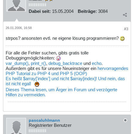
Dabei seit:
15.05.2004
Beiträge:
3084
26.01.2006, 16:58
#3
strpos? ansonsten evtl. ne eigene lösung programmieren?
Für alle die Fehler suchen, gibts gratis tolle
Debuggingmöglichkeiten:
var_dump()
,
print_r()
,
debug_backtrace
und
echo
.
Außerdem gibt es für unsere Neueinsteiger ein
hervorragendes
PHP Tutorial zu PHP 4 und PHP 5 (OOP)
Es heißt $array['index'] und nicht $array[index]! Und nein, das
ist nicht egal!
Dieses Thema lesen, um Ärger im Forum und verzögerte
Hilfen zu vermeiden.
pascaluhlmann
Registrierter Benutzer