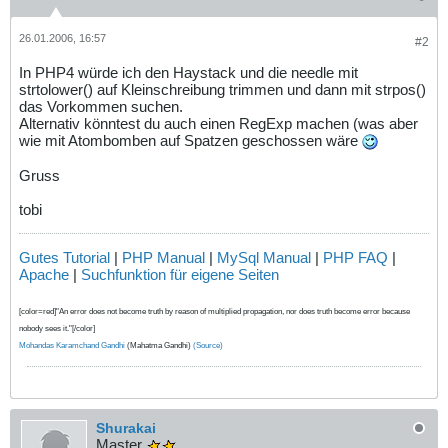
26.01.2006, 16:57
#2
In PHP4 würde ich den Haystack und die needle mit
strtolower() auf Kleinschreibung trimmen und dann mit strpos()
das Vorkommen suchen.
Alternativ könntest du auch einen RegExp machen (was aber
wie mit Atombomben auf Spatzen geschossen wäre
Gruss
tobi
Gutes Tutorial
|
PHP Manual
|
MySql Manual
|
PHP FAQ
|
Apache
|
Suchfunktion für eigene Seiten
[color=red]"An error does not become truth by reason of multiplied propagation, nor does truth become error because
nobody sees it."[/color]
Mohandas Karamchand Gandhi
(Mahatma Gandhi)
(Source)
Shurakai
Master