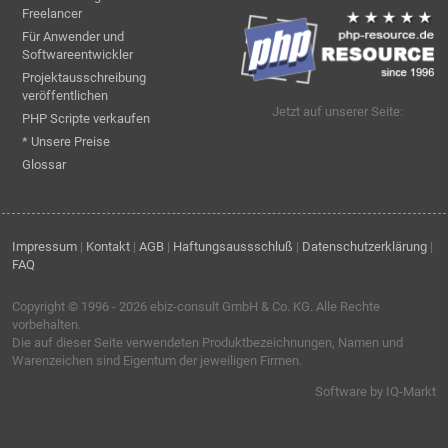
Freelancer
Für Anwender und
Softwareentwickler
Projektausschreibung
veröffentlichen
Jetzt auf unserer Seite:
PHP Scripte verkaufen
* Unsere Preise
Glossar
Impressum
|
Kontakt
|
AGB
|
Haftungsaussschluß
|
Datenschutzerklärung
|
FAQ
Copyright © 1996 - 2026
ebiz-consult GmbH & Co. KG
. Alle Rechte
vorbehalten.
Die auf dieser Seite verwendeten Produktbezeichnungen, Namen und
Warenzeichen sind Eigentum der jeweiligen Firmen.
Software by IQ-Markt