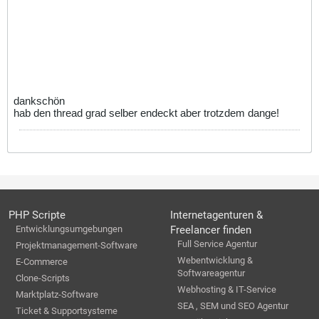
dankschön
hab den thread grad selber endeckt aber trotzdem dange!
PHP Scripte
Internetagenturen &
Entwicklungsumgebungen
Freelancer finden
Full Service Agentur
Projektmanagement-Software
Webentwicklung &
E-Commerce
Softwareagentur
Clone-Scripts
Webhosting & IT-Service
Marktplatz-Software
SEA , SEM und SEO Agentur
Ticket & Supportsysteme