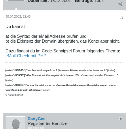
Dabei seit:
18.12.2001
Beiträge:
1302
30.04.2002, 22:43
#2
Du kannst
a) die Syntax der eMail Adresse prüfen und
b) die Existenz der Domain überprüfen, das Konto aber nicht.
Dazu findest du im Code-Schnipsel Forum folgendes Thema:
eMail-Check mit PHP
[color="#334D7B"]"
Los, lass uns loslegen! Hm ? Quatschen können wir hinterher immer noch!
"[/color]
[color="#9C5245"]"
Aber Bommel, wir können jetzt nicht bumsen. Wir müssen doch erst den Kindern - ...
"
[/color]
[color="#334D7B"]"
Ja ja ja. Du willst immer nur das Eine. Buchstabenzeigen, Buchstabenzeigen - meine
Gefühle sind dir wohl scheißegal.
"[/color]
© Harald Schmidt
DanyGee
Registrierter Benutzer