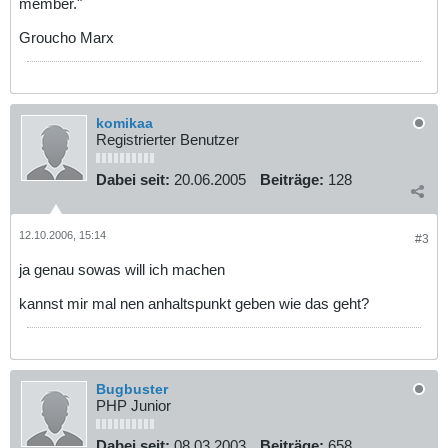
member."
Groucho Marx
komikaa
Registrierter Benutzer
Dabei seit:
20.06.2005
Beiträge:
128
12.10.2006, 15:14
#3
ja genau sowas will ich machen
kannst mir mal nen anhaltspunkt geben wie das geht?
Bugbuster
PHP Junior
Dabei seit:
08.03.2003
Beiträge:
658