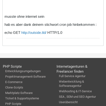
musste ohne internet sein
hab es aber dank deinem stichwort cron job hinbekommen :
echo GET
http://outside.tld/
HTTP/1.0
PHP Scripte
Internetagenturen &
Entwicklungsumgebungen
Freelancer finden
Full Service Agentur
Projektmanagement-Software
Webentwicklung &
E-Commerce
Softwareagentur
Clone-Scripts
Webhosting & IT-Service
Marktplatz-Software
SEA , SEM und SEO Agentur
Ticket & Supportsysteme
Userübersicht
PHP Scripte