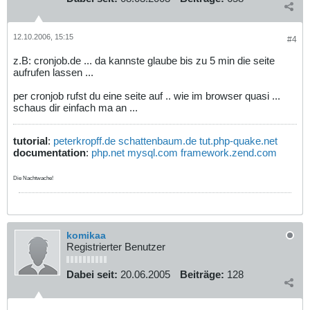
12.10.2006, 15:15
#4
z.B: cronjob.de ... da kannste glaube bis zu 5 min die seite
aufrufen lassen ...
per cronjob rufst du eine seite auf .. wie im browser quasi ...
schaus dir einfach ma an ...
tutorial
:
peterkropff.de
schattenbaum.de
tut.php-quake.net
documentation
:
php.net
mysql.com
framework.zend.com
Die Nachtwache!
komikaa
Registrierter Benutzer
Dabei seit:
20.06.2005
Beiträge:
128