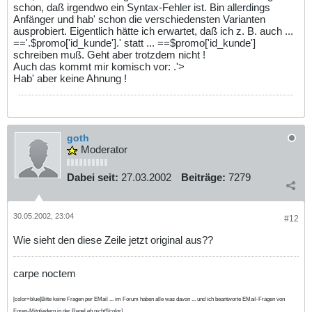
schon, daß irgendwo ein Syntax-Fehler ist. Bin allerdings
Anfänger und hab' schon die verschiedensten Varianten
ausprobiert. Eigentlich hätte ich erwartet, daß ich z. B. auch ...
=='.$promo['id_kunde'].' statt ... ==$promo['id_kunde']
schreiben muß. Geht aber trotzdem nicht !
Auch das kommt mir komisch vor: .'>
Hab' aber keine Ahnung !
goth
Moderator
Dabei seit:
27.03.2002
Beiträge:
7279
30.05.2002, 23:04
#12
Wie sieht den diese Zeile jetzt original aus??
carpe noctem
[color=blue]Bitte keine Fragen per EMail ... im Forum haben alle was davon ... und ich beantworte EMail-Fragen von
Foren-Mitgliedern in der Regel eh nicht![/color]