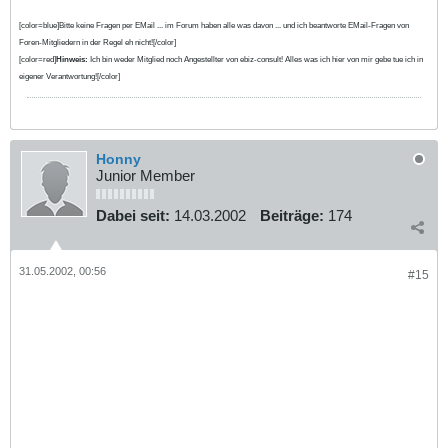
[color=blue]Bitte keine Fragen per EMail ... im Forum haben alle was davon ... und ich beantworte EMail-Fragen von
Foren-Mitgliedern in der Regel eh nicht![/color]
[color=red]
Hinweis:
Ich bin weder Mitglied noch Angestellter von ebiz-consult! Alles was ich hier von mir gebe tue ich in
eigener Verantwortung![/color]
Honny
Junior Member
Dabei seit:
14.03.2002
Beiträge:
174
31.05.2002, 00:56
#15