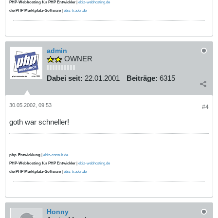
PHP-Webhosting für PHP Entwickler
|
ebiz-webhosting.de
die PHP Marktplatz-Software
|
ebiz-trader.de
admin
OWNER
Dabei seit:
22.01.2001
Beiträge:
6315
30.05.2002, 09:53
#4
goth war schneller!
php-Entwicklung
|
ebiz-consult.de
PHP-Webhosting für PHP Entwickler
|
ebiz-webhosting.de
die PHP Marktplatz-Software
|
ebiz-trader.de
Honny