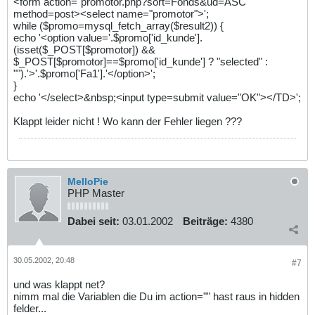
<form action="promotor.php?sort=Fonds&ud=ASC"
method=post><select name="promotor">';
while ($promo=mysql_fetch_array($result2)) {
echo '<option value='.$promo['id_kunde'].
(isset($_POST[$promotor]) &&
$_POST[$promotor]==$promo['id_kunde'] ? "selected" :
"").'>'.$promo['Fa1'].'</option>';
}
echo '</select>&nbsp;<input type=submit value="OK"></TD>';
Klappt leider nicht ! Wo kann der Fehler liegen ???
MelloPie
PHP Master
Dabei seit:
03.01.2002
Beiträge:
4380
30.05.2002, 20:48
#7
und was klappt net?
nimm mal die Variablen die Du im action="" hast raus in hidden
felder...