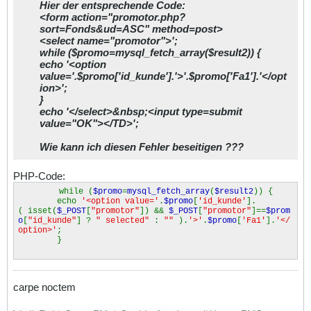
Hier der entsprechende Code:
<form action="promotor.php?
sort=Fonds&ud=ASC" method=post>
<select name="promotor">';
while ($promo=mysql_fetch_array($result2)) {
echo '<option
value='.$promo['id_kunde'].'>'.$promo['Fa1'].'</opt
ion>';
}
echo '</select>&nbsp;<input type=submit
value="OK"></TD>';
Wie kann ich diesen Fehler beseitigen ???
PHP-Code:
while (
$promo
=
mysql_fetch_array
(
$result2
)) {
echo
'<option value='
.
$promo
[
'id_kunde'
].
( isset(
$_POST
[
"promotor"
]) &&
$_POST
[
"promotor"
]==
$prom
o
[
"id_kunde"
] ?
" selected"
:
""
).
'>'
.
$promo
[
'Fa1'
].
'</
option>'
;
}
carpe noctem