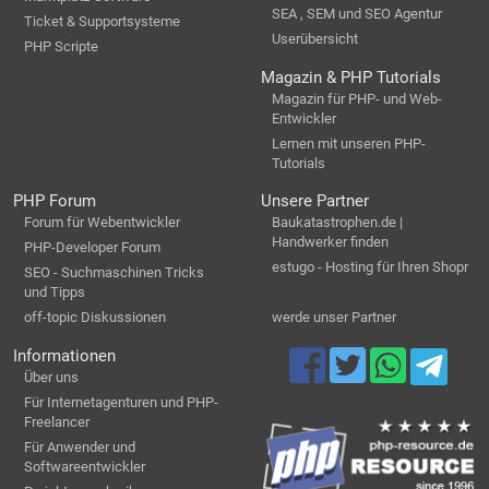
SEA , SEM und SEO Agentur
Ticket & Supportsysteme
Userübersicht
PHP Scripte
Magazin & PHP Tutorials
Magazin für PHP- und Web-
Entwickler
Lernen mit unseren PHP-
Tutorials
PHP Forum
Unsere Partner
Forum für Webentwickler
Baukatastrophen.de |
Handwerker finden
PHP-Developer Forum
estugo - Hosting für Ihren Shopr
SEO - Suchmaschinen Tricks
und Tipps
off-topic Diskussionen
werde unser Partner
Informationen
Über uns
Für Internetagenturen und PHP-
Freelancer
Für Anwender und
Softwareentwickler