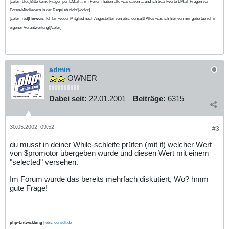
[color=blue]Bitte keine Fragen per EMail ... im Forum haben alle was davon ... und ich beantworte EMail-Fragen von
Foren-Mitgliedern in der Regel eh nicht![/color]
[color=red]
Hinweis:
Ich bin weder Mitglied noch Angestellter von ebiz-consult! Alles was ich hier von mir gebe tue ich in
eigener Verantwortung![/color]
admin
OWNER
Dabei seit:
22.01.2001
Beiträge:
6315
30.05.2002, 09:52
#3
du musst in deiner While-schleife prüfen (mit if) welcher Wert
von $promotor übergeben wurde und diesen Wert mit einem
"selected" versehen.
Im Forum wurde das bereits mehrfach diskutiert, Wo? hmm
gute Frage!
php-Entwicklung
|
ebiz-consult.de