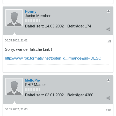
Honny
Junior Member
Dabei seit:
14.03.2002
Beiträge:
174
30.05.2002, 21:01
#9
Sorry, war der falsche Link !
http://www.rok.formativ.net/topten_d...rmance&ud=DESC
MelloPie
PHP Master
Dabei seit:
03.01.2002
Beiträge:
4380
30.05.2002, 21:03
#10