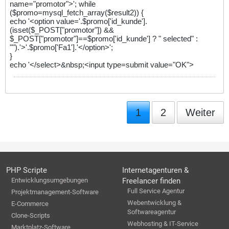
name="promotor">'; while
($promo=mysql_fetch_array($result2)) {
echo '<option value='.$promo['id_kunde'].
(isset($_POST["promotor"]) &&
$_POST["promotor"]==$promo['id_kunde'] ? " selected" :
"").'>'.$promo['Fa1'].'</option>';
}
echo '</select>&nbsp;<input type=submit value="OK">
1
2
Weiter
PHP Scripte
Internetagenturen &
Entwicklungsumgebungen
Freelancer finden
Full Service Agentur
Projektmanagement-Software
Webentwicklung &
E-Commerce
Softwareagentur
Clone-Scripts
Webhosting & IT-Service
Marktplatz-Software