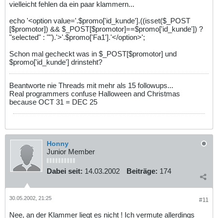
vielleicht fehlen da ein paar klammern...
echo '<option value='.$promo['id_kunde'].((isset($_POST
[$promotor]) && $_POST[$promotor]==$promo['id_kunde']) ?
"selected" : "").'>'.$promo['Fa1'].'</option>';
Schon mal gecheckt was in $_POST[$promotor] und
$promo['id_kunde'] drinsteht?
Beantworte nie Threads mit mehr als 15 followups...
Real programmers confuse Halloween and Christmas
because OCT 31 = DEC 25
Honny
Junior Member
Dabei seit:
14.03.2002
Beiträge:
174
30.05.2002, 21:25
#11
Nee, an der Klammer liegt es nicht ! Ich vermute allerdings