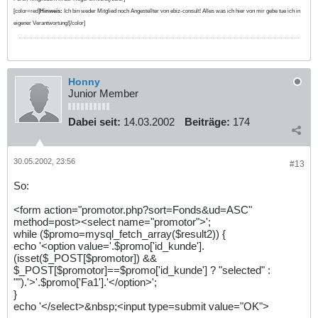
[color=red]
Hinweis:
Ich bin weder Mitglied noch Angestellter von ebiz-consult! Alles was ich hier von mir gebe tue ich in
eigener Verantwortung![/color]
Honny
Junior Member
Dabei seit:
14.03.2002
Beiträge:
174
30.05.2002, 23:56
#13
So:
<form action="promotor.php?sort=Fonds&ud=ASC"
method=post><select name="promotor">';
while ($promo=mysql_fetch_array($result2)) {
echo '<option value='.$promo['id_kunde'].
(isset($_POST[$promotor]) &&
$_POST[$promotor]==$promo['id_kunde'] ? "selected" :
"").'>'.$promo['Fa1'].'</option>';
}
echo '</select>&nbsp;<input type=submit value="OK">