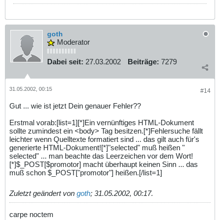
goth
Moderator
Dabei seit:
27.03.2002
Beiträge:
7279
31.05.2002, 00:15
#14
Gut ... wie ist jetzt Dein genauer Fehler??
Erstmal vorab:[list=1][*]Ein vernünftiges HTML-Dokument
sollte zumindest ein <body> Tag besitzen.[*]Fehlersuche fällt
leichter wenn Quelltexte formatiert sind ... das gilt auch für's
generierte HTML-Dokument![*]"selected" muß heißen "
selected" ... man beachte das Leerzeichen vor dem Wort!
[*]$_POST[$promotor] macht überhaupt keinen Sinn ... das
muß schon $_POST["promotor"] heißen.[/list=1]
Zuletzt geändert von
goth
;
31.05.2002, 00:17
.
carpe noctem