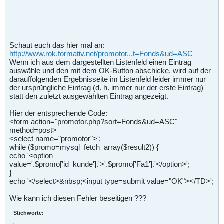
Schaut euch das hier mal an:
http://www.rok.formativ.net/promotor...t=Fonds&ud=ASC
Wenn ich aus dem dargestellten Listenfeld einen Eintrag
auswähle und den mit dem OK-Button abschicke, wird auf der
darauffolgenden Ergebnisseite im Listenfeld leider immer nur
der ursprüngliche Eintrag (d. h. immer nur der erste Eintrag)
statt den zuletzt ausgewählten Eintrag angezeigt.
Hier der entsprechende Code:
<form action="promotor.php?sort=Fonds&ud=ASC"
method=post>
<select name="promotor">';
while ($promo=mysql_fetch_array($result2)) {
echo '<option
value='.$promo['id_kunde'].'>'.$promo['Fa1'].'</option>';
}
echo '</select>&nbsp;<input type=submit value="OK"></TD>';
Wie kann ich diesen Fehler beseitigen ???
Stichworte:
-