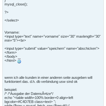
}
mysql_close();
?>
</select>
Vorname:
<input type="text" name="vorname" size="30" maxlength="30"
min="5"><br>
<input type="submit" value="speichern" name="abschicken">
</form>
</body>
</html>
wenn ich alle kunden in einer anderen seite ausgeben will
funktioniert das. d.h. db verbindung usw sind ok
beispiel:
/* /*Ausgabe der DatensÃ¤tze*/
echo "<table width=100% border=0 align=left
bgcolor=#C4D7EB class=text> ";
while ($row = mysql_fetch_row ($result)) {