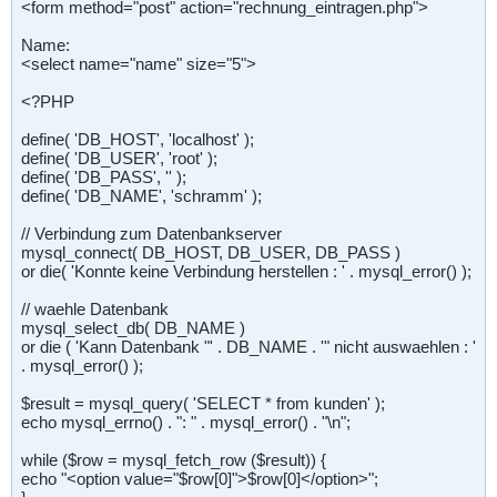
<form method="post" action="rechnung_eintragen.php">
Name:
<select name="name" size="5">
<?PHP
define( 'DB_HOST', 'localhost' );
define( 'DB_USER', 'root' );
define( 'DB_PASS', '' );
define( 'DB_NAME', 'schramm' );
// Verbindung zum Datenbankserver
mysql_connect( DB_HOST, DB_USER, DB_PASS )
or die( 'Konnte keine Verbindung herstellen : ' . mysql_error() );
// waehle Datenbank
mysql_select_db( DB_NAME )
or die ( 'Kann Datenbank "' . DB_NAME . '" nicht auswaehlen : '
. mysql_error() );
$result = mysql_query( 'SELECT * from kunden' );
echo mysql_errno() . ": " . mysql_error() . "\n";
while ($row = mysql_fetch_row ($result)) {
echo "<option value="$row[0]">$row[0]</option>";