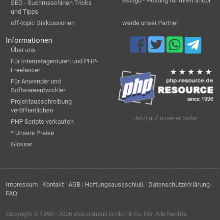
estugo - Hosting für Ihren Shopr
SEO - Suchmaschinen Tricks
und Tipps
off-topic Diskussionen
werde unser Partner
Informationen
Über uns
Für Internetagenturen und PHP-
Freelancer
Für Anwender und
Softwareentwickler
Projektausschreibung
veröffentlichen
Jetzt auf unserer Seite:
PHP Scripte verkaufen
* Unsere Preise
Glossar
Impressum
|
Kontakt
|
AGB
|
Haftungsaussschluß
|
Datenschutzerklärung
|
FAQ
Copyright © 1996 - 2026
ebiz-consult GmbH & Co. KG
. Alle Rechte