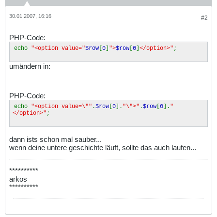
30.01.2007, 16:16
#2
PHP-Code:
echo
"<option value="
$row
[
0
]
">
$row
[
0
]
</option>"
;
umändern in:
PHP-Code:
echo
"<option value=\""
.
$row
[
0
].
"\">"
.
$row
[
0
].
"
</option>"
;
dann ists schon mal sauber...
wenn deine untere geschichte läuft, sollte das auch laufen...
**********
arkos
**********