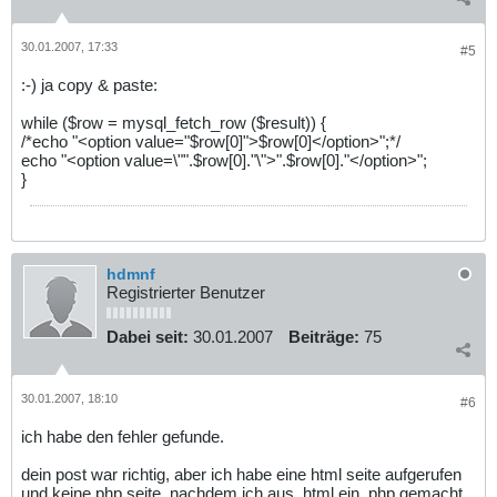
30.01.2007, 17:33
#5
:-) ja copy & paste:
while ($row = mysql_fetch_row ($result)) {
/*echo "<option value="$row[0]">$row[0]</option>";*/
echo "<option value=\"".$row[0]."\">".$row[0]."</option>";
}
hdmnf
Registrierter Benutzer
Dabei seit:
30.01.2007
Beiträge:
75
30.01.2007, 18:10
#6
ich habe den fehler gefunde.
dein post war richtig, aber ich habe eine html seite aufgerufen
und keine php seite, nachdem ich aus .html ein .php gemacht