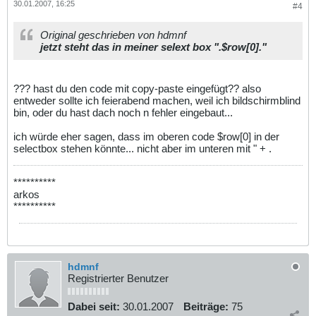
30.01.2007, 16:25
#4
Original geschrieben von hdmnf
jetzt steht das in meiner selext box ".$row[0]."
??? hast du den code mit copy-paste eingefügt?? also
entweder sollte ich feierabend machen, weil ich bildschirmblind
bin, oder du hast dach noch n fehler eingebaut...
ich würde eher sagen, dass im oberen code $row[0] in der
selectbox stehen könnte... nicht aber im unteren mit " + .
**********
arkos
**********
hdmnf
Registrierter Benutzer
Dabei seit:
30.01.2007
Beiträge:
75