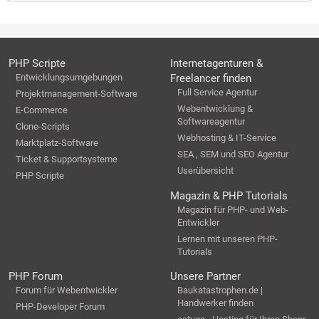
PHP Scripte
Internetagenturen &
Entwicklungsumgebungen
Freelancer finden
Full Service Agentur
Projektmanagement-Software
Webentwicklung &
E-Commerce
Softwareagentur
Clone-Scripts
Webhosting & IT-Service
Marktplatz-Software
SEA , SEM und SEO Agentur
Ticket & Supportsysteme
Userübersicht
PHP Scripte
Magazin & PHP Tutorials
Magazin für PHP- und Web-
Entwickler
Lernen mit unseren PHP-
Tutorials
PHP Forum
Unsere Partner
Forum für Webentwickler
Baukatastrophen.de |
Handwerker finden
PHP-Developer Forum