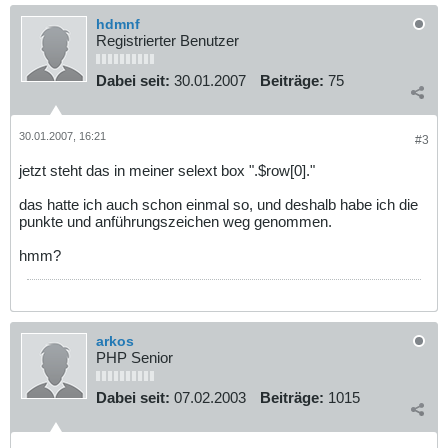
hdmnf
Registrierter Benutzer
Dabei seit:
30.01.2007
Beiträge:
75
30.01.2007, 16:21
#3
jetzt steht das in meiner selext box ".$row[0]."
das hatte ich auch schon einmal so, und deshalb habe ich die
punkte und anführungszeichen weg genommen.
hmm?
arkos
PHP Senior
Dabei seit:
07.02.2003
Beiträge:
1015