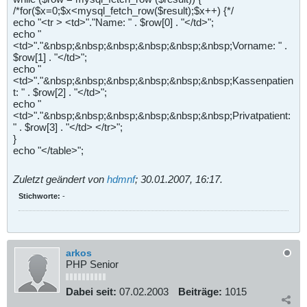
/*for($x=0;$x<mysql_fetch_row($result);$x++) {*/
echo "<tr > <td>"."Name: " . $row[0] . "</td>";
echo "
<td>"."&nbsp;&nbsp;&nbsp;&nbsp;&nbsp;&nbsp;Vorname: " .
$row[1] . "</td>";
echo "
<td>"."&nbsp;&nbsp;&nbsp;&nbsp;&nbsp;&nbsp;Kassenpatien
t: " . $row[2] . "</td>";
echo "
<td>"."&nbsp;&nbsp;&nbsp;&nbsp;&nbsp;&nbsp;Privatpatient:
" . $row[3] . "</td> </tr>";
}
echo "</table>";
Zuletzt geändert von
hdmnf
;
30.01.2007, 16:17
.
Stichworte:
-
arkos
PHP Senior
Dabei seit:
07.02.2003
Beiträge:
1015