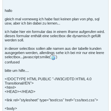
hallo
gleich mal vorneweg ich habe fast keinen plan von php, sql
usw, aber ich bin dabei zu lernen...
ich habe hier ein formular das in einem iframe aufgerufen wird.
dieses formular enthält eine selectbox die dynamisch gefüllt
werden soll.
in dieser selectbox sollen alle namen aus der tabelle kunden
ausgegeben werden, allerdings sehe ich bei mir nur eine leere
selectbox...javascript
:smilie('
')
confused
bitte um hilfe....
<!DOCTYPE HTML PUBLIC "-//W3C//DTD HTML 4.0
Transitional//EN">
<html>
<HEAD></HEAD>
<link rel="stylesheet" type="text/css" href="css/text.css">
<body>