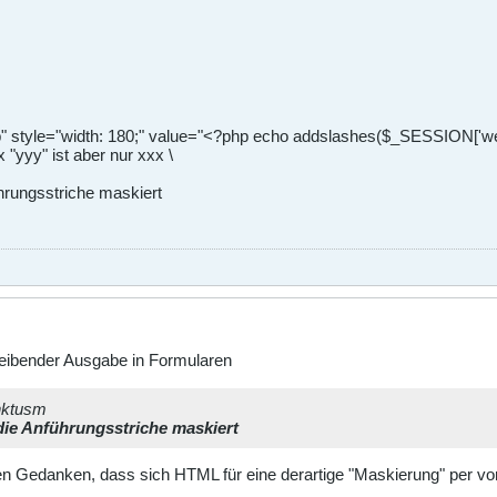
" style="width: 180;" value="<?php echo addslashes($_SESSION['wei
 "yyy" ist aber nur xxx \
ührungsstriche maskiert
leibender Ausgabe in Formularen
nktusm
 die Anführungsstriche maskiert
n Gedanken, dass sich HTML für eine derartige "Maskierung" per vor