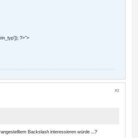
n_typ']); ?>">
#2
angestelltem Backslash interessieren würde ...?