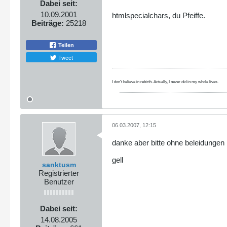
Dabei seit:
10.09.2001
htmlspecialchars, du Pfeiffe.
Beiträge:
25218
Teilen
Tweet
I don't believe in rebirth. Actually, I never did in my whole lives.
06.03.2007, 12:15
danke aber bitte ohne beleidungen
gell
sanktusm
Registrierter
Benutzer
Dabei seit:
14.08.2005