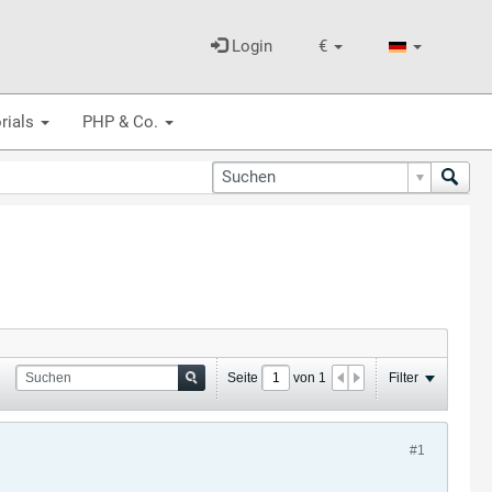
Login
€
rials
PHP & Co.
Seite
von
1
Filter
#1