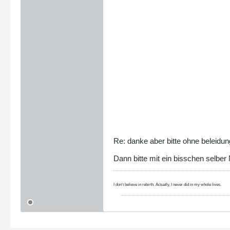
Re: danke aber bitte ohne beleidu
Dann bitte mit ein bisschen selbe
I don't believe in rebirth. Actually, I never did in my whole lives.