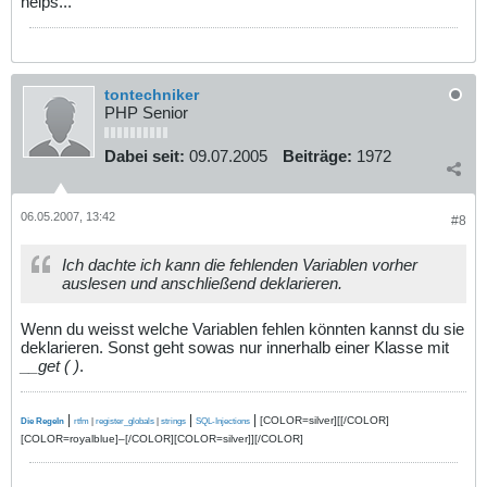
helps...
$o
=
$varname
;
if (
in_array
(
$varname
,
$varchar
)){
$
$o
=
mysql_real_escape_string
(
$value
);
} elseif (
in_array
(
$varname
,
$integer
)){
$
$o
=
intval
(
$value
);
} else {
tontechniker
$
$o
= -
1
;
PHP Senior
}
}
}
Dabei seit:
09.07.2005
Beiträge:
1972
06.05.2007, 13:42
#8
Ich dachte ich kann die fehlenden Variablen vorher
auslesen und anschließend deklarieren.
Wenn du weisst welche Variablen fehlen könnten kannst du sie
deklarieren. Sonst geht sowas nur innerhalb einer Klasse mit
__get ( )
.
|
|
|
[COLOR=silver][[/COLOR]
Die Regeln
rtfm
|
register_globals
|
strings
SQL-Injections
[COLOR=royalblue]–[/COLOR][COLOR=silver]][/COLOR]