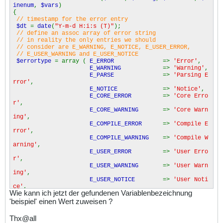
inenum
,
$vars
)
{
// timestamp for the error entry
$dt
=
date
(
"Y-m-d H:i:s (T)"
);
// define an assoc array of error string
// in reality the only entries we should
// consider are E_WARNING, E_NOTICE, E_USER_ERROR,
// E_USER_WARNING and E_USER_NOTICE
$errortype
= array (
E_ERROR
=>
'Error'
,
E_WARNING
=>
'Warning'
,
E_PARSE
=>
'Parsing E
rror'
,
E_NOTICE
=>
'Notice'
,
E_CORE_ERROR
=>
'Core Erro
r'
,
E_CORE_WARNING
=>
'Core Warn
ing'
,
E_COMPILE_ERROR
=>
'Compile E
rror'
,
E_COMPILE_WARNING
=>
'Compile W
arning'
,
E_USER_ERROR
=>
'User Erro
r'
,
E_USER_WARNING
=>
'User Warn
ing'
,
E_USER_NOTICE
=>
'User Noti
ce'
,
Wie kann ich jetzt der gefundenen Variablenbezeichnung
E_STRICT
=>
'Runtime N
'beispiel' einen Wert zuweisen ?
otice'
,
E_RECOVERABLE_ERROR
=>
'Catchable
Fatal Error'
);
Thx@all
// set of errors for which a var trace will be saved