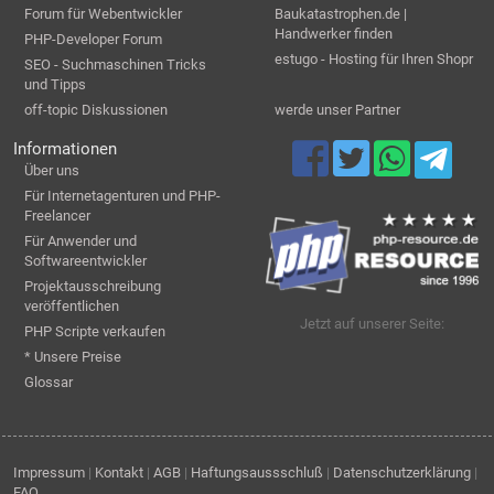
Forum für Webentwickler
Baukatastrophen.de |
Handwerker finden
PHP-Developer Forum
estugo - Hosting für Ihren Shopr
SEO - Suchmaschinen Tricks
und Tipps
off-topic Diskussionen
werde unser Partner
Informationen
Über uns
Für Internetagenturen und PHP-
Freelancer
Für Anwender und
Softwareentwickler
Projektausschreibung
veröffentlichen
Jetzt auf unserer Seite:
PHP Scripte verkaufen
* Unsere Preise
Glossar
Impressum
|
Kontakt
|
AGB
|
Haftungsaussschluß
|
Datenschutzerklärung
|
FAQ