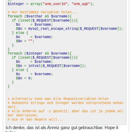
$integer
= array(
"anm_userID"
,
"anm_agb"
);
# Nur bestimmte Variablen holen...
foreach (
$varchar
AS
$varname
){
if (isset(
$_REQUEST
[
$varname
])){
$o
=
$varname
;
$
$o
=
mysql_real_escape_string
(
$_REQUEST
[
$varname
]);
} else {
$o
=
$varname
;
$
$o
=
""
;
}
}
foreach (
$integer
AS
$varname
){
if (isset(
$_REQUEST
[
$varname
])){
$o
=
$varname
;
$
$o
=
intval
(
$_REQUEST
[
$varname
]);
} else {
$o
=
$varname
;
$
$o
=
0
;
}
}
# Alternativ kann man alle Requestvariablen holen
# Bekannte Strings und Integer werden entsprechend behan
delt.
# Alle anderen auf -1 gesetzt; aber das ist ja jedem sel
ber überlassen,
# wie er das Regeln will...
Ich denke, das ist als Anreiz ganz gut gebrauchbar. Hope it
foreach (
$_REQUEST
AS
$varname
=>
$value
){
if (!
is_int
(
$varname
)){