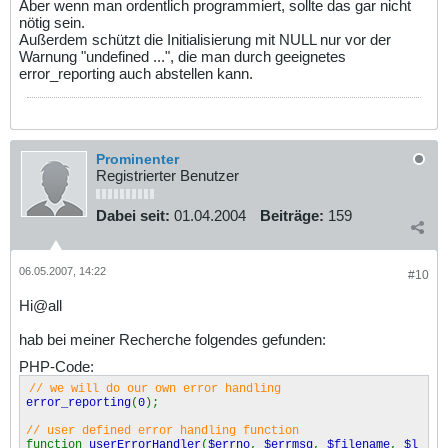
Aber wenn man ordentlich programmiert, sollte das gar nicht
nötig sein.
Außerdem schützt die Initialisierung mit NULL nur vor der
Warnung "undefined ...", die man durch geeignetes
error_reporting auch abstellen kann.
Prominenter
Registrierter Benutzer
Dabei seit:
01.04.2004
Beiträge:
159
06.05.2007, 14:22
#10
Hi@all
hab bei meiner Recherche folgendes gefunden:
PHP-Code:
// we will do our own error handling
error_reporting
(
0
);
// user defined error handling function
function
userErrorHandler
(
$errno
,
$errmsg
,
$filename
,
$l