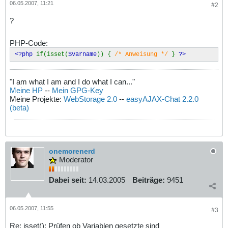
06.05.2007, 11:21
#2
?
PHP-Code:
<?php
if(isset(
$varname
)) {
/* Anweisung */
}
?>
"I am what I am and I do what I can..."
Meine HP
--
Mein GPG-Key
Meine Projekte:
WebStorage 2.0
--
easyAJAX-Chat 2.2.0
(beta)
onemorenerd
Moderator
Dabei seit:
14.03.2005
Beiträge:
9451
06.05.2007, 11:55
#3
Re: isset(); Prüfen ob Variablen gesetzte sind