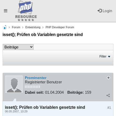
Toggle
Login
Forum
Entwicklung
PHP Developer Forum
navigation
isset(); Prüfen ob Variablen gesetzte sind
Filter
Prominenter
Registrierter Benutzer
Dabei seit:
01.04.2004
Beiträge:
159
isset(); Prüfen ob Variablen gesetzte sind
#1
06.05.2007, 10:29