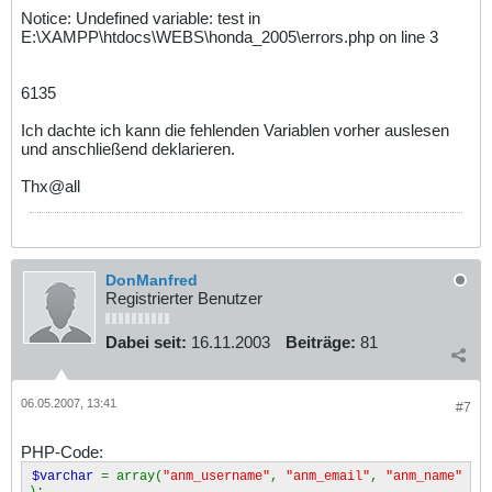
Notice: Undefined variable: test in
E:\XAMPP\htdocs\WEBS\honda_2005\errors.php on line 3
6135
Ich dachte ich kann die fehlenden Variablen vorher auslesen
und anschließend deklarieren.
Thx@all
DonManfred
Registrierter Benutzer
Dabei seit:
16.11.2003
Beiträge:
81
06.05.2007, 13:41
#7
PHP-Code:
$varchar
= array(
"anm_username"
,
"anm_email"
,
"anm_name"
);