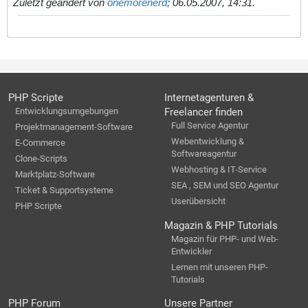
Zuletzt geändert von
onemorenerd
;
06.05.2007, 14:31
.
PHP Scripte
Internetagenturen &
Entwicklungsumgebungen
Freelancer finden
Full Service Agentur
Projektmanagement-Software
Webentwicklung &
E-Commerce
Softwareagentur
Clone-Scripts
Webhosting & IT-Service
Marktplatz-Software
SEA , SEM und SEO Agentur
Ticket & Supportsysteme
Userübersicht
PHP Scripte
Magazin & PHP Tutorials
Magazin für PHP- und Web-
Entwickler
Lernen mit unseren PHP-
Tutorials
PHP Forum
Unsere Partner