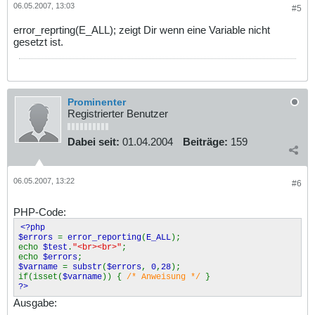
06.05.2007, 13:03
#5
error_reprting(E_ALL); zeigt Dir wenn eine Variable nicht
gesetzt ist.
Prominenter
Registrierter Benutzer
Dabei seit:
01.04.2004
Beiträge:
159
06.05.2007, 13:22
#6
PHP-Code:
<?php
$errors
=
error_reporting
(
E_ALL
);
echo
$test
.
"<br><br>"
;
echo
$errors
;
$varname
=
substr
(
$errors
,
0
,
28
);
if(isset(
$varname
)) {
/* Anweisung */
}
?>
Ausgabe: