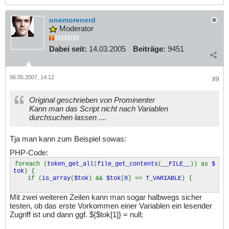
onemorenerd
Moderator
Dabei seit:
14.03.2005
Beiträge:
9451
06.05.2007, 14:12
#9
Original geschrieben von Prominenter
Kann man das Script nicht nach Variablen
durchsuchen lassen ....
Tja man kann zum Beispiel sowas:
PHP-Code:
foreach (
token_get_all
(
file_get_contents
(
__FILE__
)) as
$
tok
) {
if (
is_array
(
$tok
) &&
$tok
[
0
] ==
T_VARIABLE
) {
Mit zwei weiteren Zeilen kann man sogar halbwegs sicher
testen, ob das erste Vorkommen einer Variablen ein lesender
Zugriff ist und dann ggf. ${$tok[1]} = null;