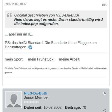
09.07.2002, 18:17
#10
Original geschrieben von NiLS-Da-BuBi
Nein daran liegt es nicht. Denn standartmäßig wird
die index.php aufgerufen.
... aber nur im IE.
PS: das heißt Standard. Die Standarte ist ne Flagge zum
Herumtragen.
mein Sport:
mein Frühstück:
meine Arbeit:
Sämtliche Code-Schnipsel sind im Allgemeinen nicht getestet und werden ohne Gewähr auf Fehlerfreiheit und Korrektheit
gepostet.
NiLS-Da-BuBi
Junior Member
Dabei seit:
10.03.2002
Beiträge:
70