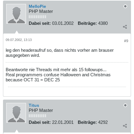
MelloPie
PHP Master
Dabei seit:
03.01.2002
Beiträge:
4380
09.07.2002, 13:13
#9
leg den headeraufruf so, dass nichts vorher am brauser
ausgegeben wird.
Beantworte nie Threads mit mehr als 15 followups...
Real programmers confuse Halloween and Christmas
because OCT 31 = DEC 25
Titus
PHP Master
Dabei seit:
22.01.2001
Beiträge:
4292