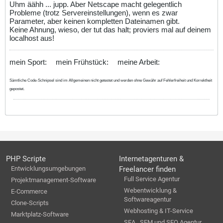
Uhm äähh ... jupp. Aber Netscape macht gelegentlich
Probleme (trotz Servereinstellungen), wenn es zwar
Parameter, aber keinen kompletten Dateinamen gibt.
Keine Ahnung, wieso, der tut das halt; proviers mal auf deinem
localhost aus!
mein Sport:
mein Frühstück:
meine Arbeit:
Sämtliche Code-Schnipsel sind im Allgemeinen nicht getestet und werden ohne Gewähr auf Fehlerfreiheit und Korrektheit
gepostet.
PHP Scripte
Internetagenturen &
Entwicklungsumgebungen
Freelancer finden
Full Service Agentur
Projektmanagement-Software
Webentwicklung &
E-Commerce
Softwareagentur
Clone-Scripts
Webhosting & IT-Service
Marktplatz-Software
SEA , SEM und SEO Agentur