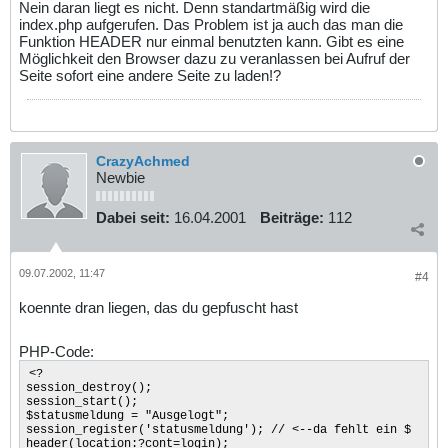
Nein daran liegt es nicht. Denn standartmäßig wird die
index.php aufgerufen. Das Problem ist ja auch das man die
Funktion HEADER nur einmal benutzten kann. Gibt es eine
Möglichkeit den Browser dazu zu veranlassen bei Aufruf der
Seite sofort eine andere Seite zu laden!?
CrazyAchmed
Newbie
Dabei seit:
16.04.2001
Beiträge:
112
09.07.2002, 11:47
#4
koennte dran liegen, das du gepfuscht hast
PHP-Code:
<?
session_destroy();
session_start();
$statusmeldung = "Ausgelogt";
session_register('statusmeldung'); // <--da fehlt ein $
header(location:?cont=login);