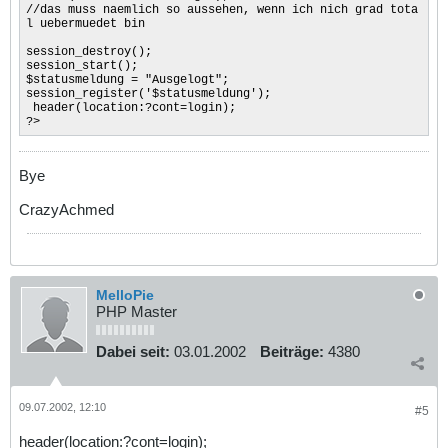
//das muss naemlich so aussehen, wenn ich nich grad tota
l uebermuedet bin
session_destroy();
session_start();
$statusmeldung = "Ausgelogt";
session_register('$statusmeldung');
header(location:?cont=login);
?>
Bye
CrazyAchmed
MelloPie
PHP Master
Dabei seit:
03.01.2002
Beiträge:
4380
09.07.2002, 12:10
#5
header(location:?cont=login);