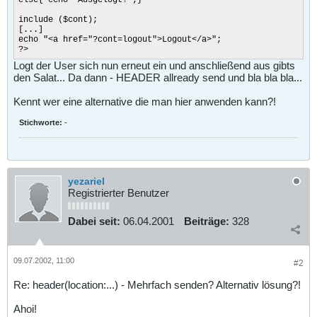
include ($cont);
[...]
echo "<a href="?cont=logout">Logout</a>";
?>
Logt der User sich nun erneut ein und anschließend aus gibts
den Salat... Da dann - HEADER allready send und bla bla bla...
Kennt wer eine alternative die man hier anwenden kann?!
Stichworte:
-
yezariel
Registrierter Benutzer
Dabei seit:
06.04.2001
Beiträge:
328
09.07.2002, 11:00
#2
Re: header(location:...) - Mehrfach senden? Alternativ lösung?!
Ahoi!