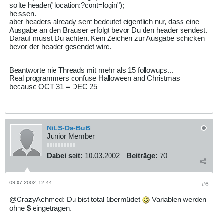
sollte header("location:?cont=login");
heissen.
aber headers already sent bedeutet eigentlich nur, dass eine
Ausgabe an den Brauser erfolgt bevor Du den header sendest.
Darauf musst Du achten. Kein Zeichen zur Ausgabe schicken
bevor der header gesendet wird.
Beantworte nie Threads mit mehr als 15 followups...
Real programmers confuse Halloween and Christmas
because OCT 31 = DEC 25
NiLS-Da-BuBi
Junior Member
Dabei seit:
10.03.2002
Beiträge:
70
09.07.2002, 12:44
#6
@CrazyAchmed: Du bist total übermüdet
Variablen werden
ohne
$
eingetragen.