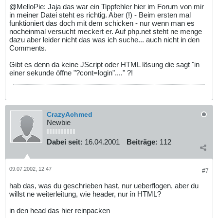
@MelloPie: Jaja das war ein Tippfehler hier im Forum von mir
in meiner Datei steht es richtig. Aber (!) - Beim ersten mal
funktioniert das doch mit dem schicken - nur wenn man es
nocheinmal versucht meckert er. Auf php.net steht ne menge
dazu aber leider nicht das was ich suche... auch nicht in den
Comments.
Gibt es denn da keine JScript oder HTML lösung die sagt "in
einer sekunde öffne "?cont=login"...." ?!
CrazyAchmed
Newbie
Dabei seit:
16.04.2001
Beiträge:
112
09.07.2002, 12:47
#7
hab das, was du geschrieben hast, nur ueberflogen, aber du
willst ne weiterleitung, wie header, nur in HTML?
in den head das hier reinpacken