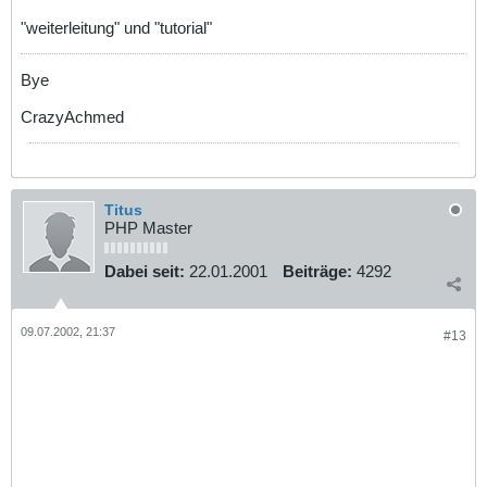
"weiterleitung" und "tutorial"
Bye
CrazyAchmed
Titus
PHP Master
Dabei seit:
22.01.2001
Beiträge:
4292
09.07.2002, 21:37
#13