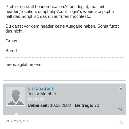
Probier es statt header(location:?cont=login); mal mit
header("location: script.php?cont=login"); wobei script.php
halt das Script ist, das du aufrufen möchtest...
Du darfst vor dem header keine Ausgabe haben. Sonst funzt
das nicht.
Gruss
Bernd
mens agitat molem
NiLS-Da-BuBi
Junior Member
Dabei seit:
10.03.2002
Beiträge:
70
09.07.2002, 11:16
#3