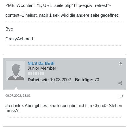
<META content="1; URL=seite.php" http-equiv=refresh>
content=1 heisst, nach 1 sek wird die andere seite geoeffnet
Bye
CrazyAchmed
NiLS-Da-BuBi
Junior Member
Dabei seit:
10.03.2002
Beiträge:
70
09.07.2002, 13:01
#8
Ja danke. Aber gibt es eine lösung die nicht im <head> Stehen
muss?!