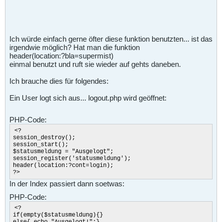
Ich würde einfach gerne öfter diese funktion benutzten... ist das
irgendwie möglich? Hat man die funktion
header(location:?bla=supermist)
einmal benutzt und ruft sie wieder auf gehts daneben.
Ich brauche dies für folgendes:
Ein User logt sich aus... logout.php wird geöffnet:
PHP-Code:
<?
session_destroy();
session_start();
$statusmeldung = "Ausgelogt";
session_register('statusmeldung');
header(location:?cont=login);
?>
In der Index passiert dann soetwas:
PHP-Code:
<?
if(empty($statusmeldung){}
else{ echo "Ausgelogt!";}