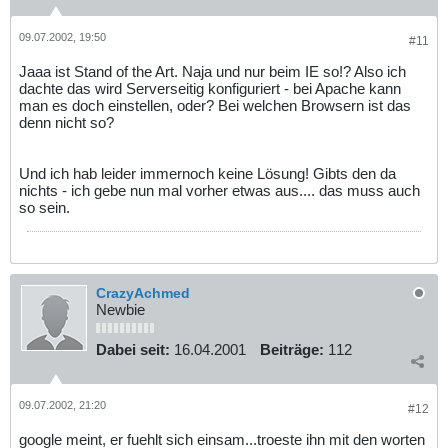
09.07.2002, 19:50
#11
Jaaa ist Stand of the Art. Naja und nur beim IE so!? Also ich
dachte das wird Serverseitig konfiguriert - bei Apache kann
man es doch einstellen, oder? Bei welchen Browsern ist das
denn nicht so?
Und ich hab leider immernoch keine Lösung! Gibts den da
nichts - ich gebe nun mal vorher etwas aus.... das muss auch
so sein.
CrazyAchmed
Newbie
Dabei seit:
16.04.2001
Beiträge:
112
09.07.2002, 21:20
#12
google meint, er fuehlt sich einsam...troeste ihn mit den worten