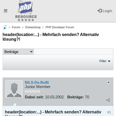
Toggle
Login
Forum
Entwicklung
PHP Developer Forum
navigation
header(location:...) - Mehrfach senden? Alternativ
lösung?!
Filter
NiLS-Da-BuBi
Junior Member
Dabei seit:
10.03.2002
Beiträge:
70
header(location:...) - Mehrfach senden? Alternativ
#1