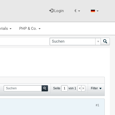
Login
€
rials
PHP & Co.
Seite
von
1
Filter
#1