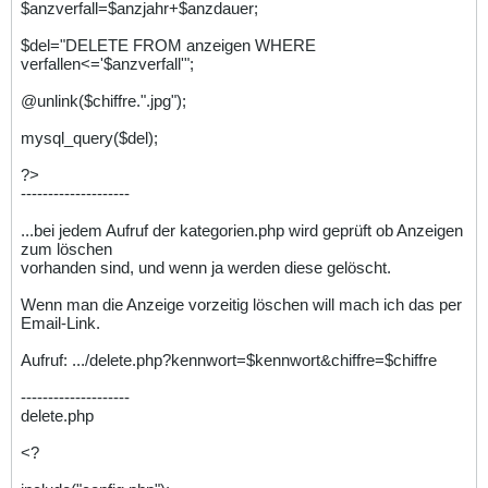
$anzverfall=$anzjahr+$anzdauer;
$del="DELETE FROM anzeigen WHERE
verfallen<='$anzverfall'";
@unlink($chiffre.".jpg");
mysql_query($del);
?>
--------------------
...bei jedem Aufruf der kategorien.php wird geprüft ob Anzeigen
zum löschen
vorhanden sind, und wenn ja werden diese gelöscht.
Wenn man die Anzeige vorzeitig löschen will mach ich das per
Email-Link.
Aufruf: .../delete.php?kennwort=$kennwort&chiffre=$chiffre
--------------------
delete.php
<?