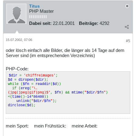
Titus
PHP Master
Dabei seit:
22.01.2001
Beiträge:
4292
15.07.2002, 07:06
#5
oder lösch einfach alle Bilder, die länger als 14 Tage auf dem
Server sind (im entsprechenden Verzeichnis)
PHP-Code:
$dir
=
'chiffreimages'
;
$d
=
diropen
(
$dir
);
while (
$fn
=
readdir
(
$d
))
if (
ereg
(
'\.
(jpg|jpeg|gif|png)$'
,
$fn
) &&
mtime
(
"
$dir
/
$fn
"
)
<(
time
()-
14
*
86400
))
unlink
(
"
$dir
/
$fn
"
);
dirclose
(
$d
);
mein Sport:
mein Frühstück:
meine Arbeit: