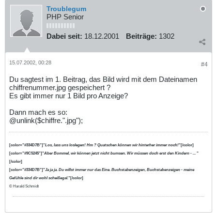
Troublegum
PHP Senior
Dabei seit:
18.12.2001
Beiträge:
1302
15.07.2002, 00:28
#4
Du sagtest im 1. Beitrag, das Bild wird mit dem Dateinamen
chiffrenummer.jpg gespeichert ?
Es gibt immer nur 1 Bild pro Anzeige?
Dann mach es so:
@unlink($chiffre.".jpg");
[color="#334D7B"]"
Los, lass uns loslegen! Hm ? Quatschen können wir hinterher immer noch!
"[/color]
[color="#9C5245"]"
Aber Bommel, wir können jetzt nicht bumsen. Wir müssen doch erst den Kindern - ...
"
[/color]
[color="#334D7B"]"
Ja ja ja. Du willst immer nur das Eine. Buchstabenzeigen, Buchstabenzeigen - meine
Gefühle sind dir wohl scheißegal.
"[/color]
© Harald Schmidt