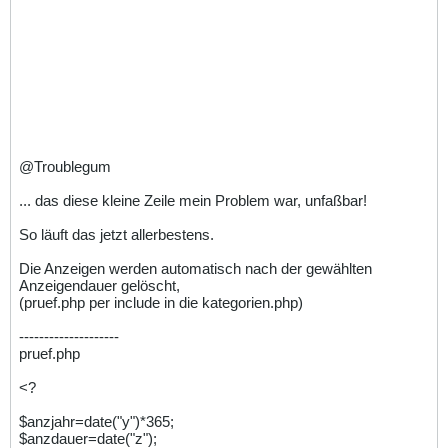
@Troublegum
... das diese kleine Zeile mein Problem war, unfaßbar!
So läuft das jetzt allerbestens.
Die Anzeigen werden automatisch nach der gewählten
Anzeigendauer gelöscht,
(pruef.php per include in die kategorien.php)
--------------------
pruef.php
<?
$anzjahr=date("y")*365;
$anzdauer=date("z");