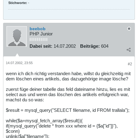
Stichworte:
-
beebob
PHP Junior
Dabei seit:
14.07.2002
Beiträge:
604
14.07.2002, 23:55
#2
wenn ich dich richtig verstanden habe, willst du gleichzeitig mit
dem löschen eines artikels, das dazugehörige image lösche?
zuerst füge deiner tabelle das feld dateiname hinzu, lies es mit
select aus und wenn das löschen des artikels erfolgreich war,
machst du so was:
$result = mysql_query("SELECT filename, id FROM trallala");
while($a=mysql_fetch_array($result)){
if(mysql_query("delete * from xxx where id = {$a["id"]}"),
$conn)
unlink($a["filename"]);