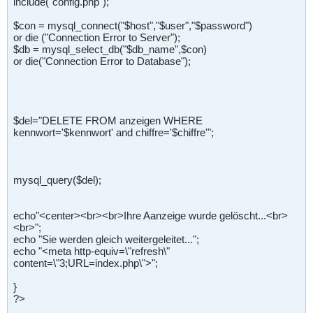
include("config.php");
$con = mysql_connect("$host","$user","$password")
or die ("Connection Error to Server");
$db = mysql_select_db("$db_name",$con)
or die("Connection Error to Database");
$del="DELETE FROM anzeigen WHERE
kennwort='$kennwort' and chiffre='$chiffre'";
mysql_query($del);
echo"<center><br><br>Ihre Aanzeige wurde gelöscht...<br>
<br>";
echo "Sie werden gleich weitergeleitet...";
echo "<meta http-equiv=\"refresh\"
content=\"3;URL=index.php\">";
}
?>