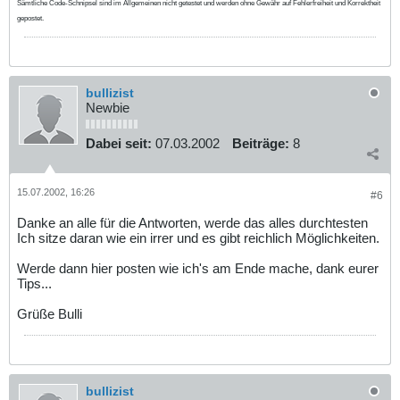
Sämtliche Code-Schnipsel sind im Allgemeinen nicht getestet und werden ohne Gewähr auf Fehlerfreiheit und Korrektheit
gepostet.
bullizist
Newbie
Dabei seit:
07.03.2002
Beiträge:
8
15.07.2002, 16:26
#6
Danke an alle für die Antworten, werde das alles durchtesten
Ich sitze daran wie ein irrer und es gibt reichlich Möglichkeiten.
Werde dann hier posten wie ich's am Ende mache, dank eurer
Tips...
Grüße Bulli
bullizist