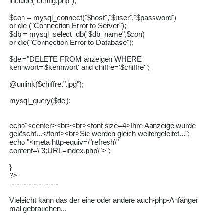
include("config.php");
$con = mysql_connect("$host","$user","$password")
or die ("Connection Error to Server");
$db = mysql_select_db("$db_name",$con)
or die("Connection Error to Database");
$del="DELETE FROM anzeigen WHERE
kennwort='$kennwort' and chiffre='$chiffre'";
@unlink($chiffre.".jpg");
mysql_query($del);
echo"<center><br><br><font size=4>Ihre Aanzeige wurde
gelöscht...</font><br>Sie werden gleich weitergeleitet...";
echo "<meta http-equiv=\"refresh\"
content=\"3;URL=index.php\">";
}
?>
--------------------
Vieleicht kann das der eine oder andere auch-php-Anfänger
mal gebrauchen...