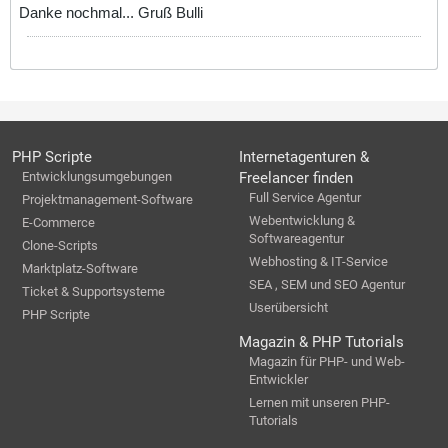
Danke nochmal... Gruß Bulli
PHP Scripte
Internetagenturen &
Entwicklungsumgebungen
Freelancer finden
Full Service Agentur
Projektmanagement-Software
Webentwicklung &
E-Commerce
Softwareagentur
Clone-Scripts
Webhosting & IT-Service
Marktplatz-Software
SEA , SEM und SEO Agentur
Ticket & Supportsysteme
Userübersicht
PHP Scripte
Magazin & PHP Tutorials
Magazin für PHP- und Web-
Entwickler
Lernen mit unseren PHP-
Tutorials