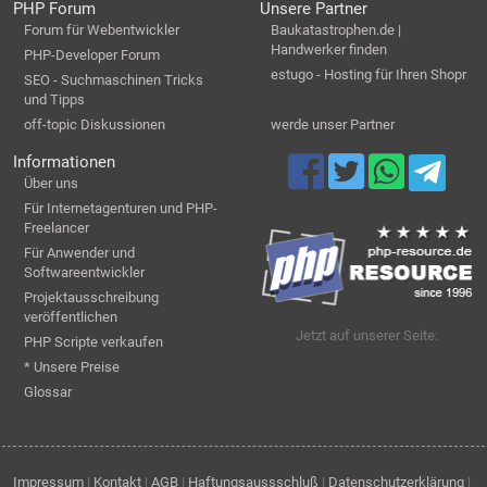
PHP Forum
Unsere Partner
Forum für Webentwickler
Baukatastrophen.de |
Handwerker finden
PHP-Developer Forum
estugo - Hosting für Ihren Shopr
SEO - Suchmaschinen Tricks
und Tipps
off-topic Diskussionen
werde unser Partner
Informationen
Über uns
Für Internetagenturen und PHP-
Freelancer
Für Anwender und
Softwareentwickler
Projektausschreibung
veröffentlichen
Jetzt auf unserer Seite:
PHP Scripte verkaufen
* Unsere Preise
Glossar
Impressum
|
Kontakt
|
AGB
|
Haftungsaussschluß
|
Datenschutzerklärung
|