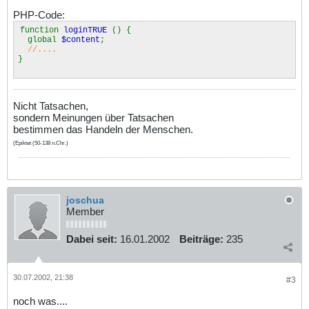
PHP-Code:
function
loginTRUE
() {
global
$content
;
//....
}
Nicht Tatsachen,
sondern Meinungen über Tatsachen
bestimmen das Handeln der Menschen.
(Epiktet (50-138 n.Chr.)
joschua
Member
Dabei seit:
16.01.2002
Beiträge:
235
30.07.2002, 21:38
#3
noch was....