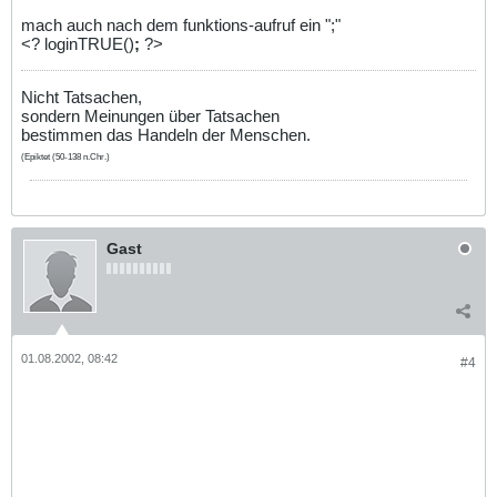
mach auch nach dem funktions-aufruf ein ";"
<? loginTRUE()
;
?>
Nicht Tatsachen,
sondern Meinungen über Tatsachen
bestimmen das Handeln der Menschen.
(Epiktet (50-138 n.Chr.)
Gast
01.08.2002, 08:42
#4