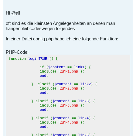
Hi @all
oft sind es die kleinsten Angelegenheiten an denen man
hängenbleibt...deswegen folgendes
In einer Datei config.php habe ich eine folgende Funktion:
PHP-Code:
function
loginTRUE
() {
if (
$content
==
link1
) {
include(
'link1.php'
);
end
;
} elseif (
$content
==
link2
) {
include(
'link2.php'
);
end
;
} elseif (
$content
==
link3
) {
include(
'link3.php'
);
end
;
} elseif (
$content
==
link4
) {
include(
'link4.php'
);
end
;
} elseif (
$content
==
link5
) {