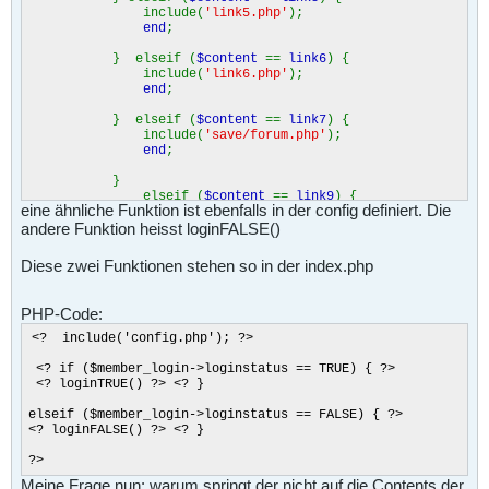
include(
'link5.php'
);
end
;
} elseif (
$content
==
link6
) {
include(
'link6.php'
);
end
;
} elseif (
$content
==
link7
) {
include(
'save/forum.php'
);
end
;
}
elseif (
$content
==
link9
) {
eine ähnliche Funktion ist ebenfalls in der config definiert. Die
include(
'save/hello.php'
);
andere Funktion heisst loginFALSE()
end
;
}
Diese zwei Funktionen stehen so in der index.php
elseif (
$content
==
link9
) {
include(
'save/partner.php'
);
PHP-Code:
end
;
<? include('config.php'); ?>
} else {
if (!isset(
$content
))
<? if ($member_login->loginstatus == TRUE) { ?>
{
<? loginTRUE() ?> <? }
echo(
'funktioniert es?'
);
end
;
elseif ($member_login->loginstatus == FALSE) { ?>
}
<? loginFALSE() ?> <? }
}
}
?>
?>
Meine Frage nun: warum springt der nicht auf die Contents der