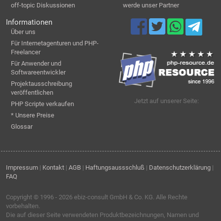
off-topic Diskussionen
werde unser Partner
Informationen
Über uns
Für Internetagenturen und PHP-
Freelancer
Für Anwender und
Softwareentwickler
Projektausschreibung
veröffentlichen
Jetzt auf unserer Seite:
PHP Scripte verkaufen
* Unsere Preise
Glossar
Impressum
|
Kontakt
|
AGB
|
Haftungsaussschluß
|
Datenschutzerklärung
|
FAQ
Copyright © 1996 - 2026
ebiz-consult GmbH & Co. KG
. Alle Rechte
vorbehalten.
Die auf dieser Seite verwendeten Produktbezeichnungen, Namen und