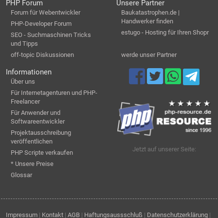
PHP Forum
Unsere Partner
Forum für Webentwickler
Baukatastrophen.de |
Handwerker finden
PHP-Developer Forum
estugo - Hosting für Ihren Shopr
SEO - Suchmaschinen Tricks
und Tipps
off-topic Diskussionen
werde unser Partner
Informationen
Über uns
Für Internetagenturen und PHP-
Freelancer
Für Anwender und
Softwareentwickler
Projektausschreibung
veröffentlichen
Jetzt auf unserer Seite:
PHP Scripte verkaufen
* Unsere Preise
Glossar
Impressum
|
Kontakt
|
AGB
|
Haftungsaussschluß
|
Datenschutzerklärung
|