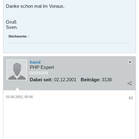
Danke schon mal im Voraus.
Gruß
Sven.
Stichworte:
-
hand
PHP Expert
Dabei seit:
02.12.2001
Beiträge:
3138
03.08.2002, 05:56
#2