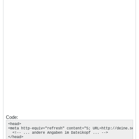
Code:
<head>

<meta http-equiv="refresh" content="5; URL=http://deine.seite
  <!-- ... andere Angaben im Dateikopf ... -->

</head>