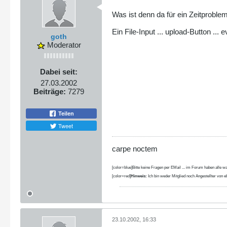
Was ist denn da für ein Zeitproblem
Ein File-Input ... upload-Button ... 
goth
Moderator
Dabei seit:
27.03.2002
Beiträge:
7279
Teilen
Tweet
carpe noctem
[color=blue]Bitte keine Fragen per EMail ... im Forum haben alle wa
[color=red]
Hinweis:
Ich bin weder Mitglied noch Angestellter von eb
23.10.2002, 16:33