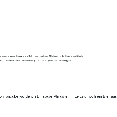
s davon ... und ich beantworte EMail-Fragen von Foren-Mitgliedern in der Regel eh nicht![/color]
iz-consult! Alles was ich hier von mir gebe tue ich in eigener Verantwortung![/color]
Ioncube würde ich Dir sogar Pfingsten in Leipzig noch ein Bier ausg