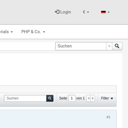
Login
€
rials
PHP & Co.
Seite
von
1
Filter
#1