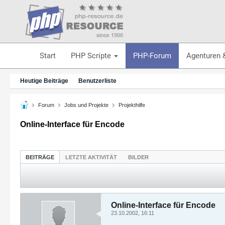
Start
PHP Scripte
PHP-Forum
Agenturen 
Heutige Beiträge
Benutzerliste
Forum
Jobs und Projekte
Projekthilfe
Online-Interface für Encode
BEITRÄGE
LETZTE AKTIVITÄT
BILDER
Online-Interface für Encode
23.10.2002, 16:11