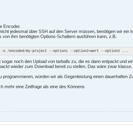
e Encoder.
 nicht jedesmal über SSH auf den Server müssen, benötigen wir ein I
 von ihm benötigten Options-Schaltern ausführen kann, z.B.
 -o /encoded/my-project --option1 --option2=wert --option3 ...
 sogar noch den Upload von tarballs zu, die es dann entpackt und ei
ckt wieder zum Download bereit zu stellen. Das wäre zwar klasse, abe
 programmieren, würden wir als Gegenleistung einen dauerhaften Zug
ch mehr eine Zeitfrage als eine des Könnens