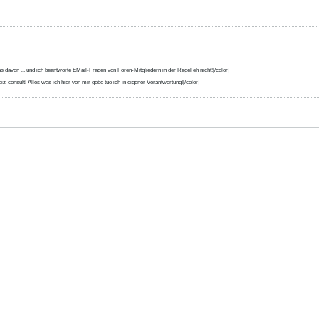
s davon ... und ich beantworte EMail-Fragen von Foren-Mitgliedern in der Regel eh nicht![/color]
iz-consult! Alles was ich hier von mir gebe tue ich in eigener Verantwortung![/color]