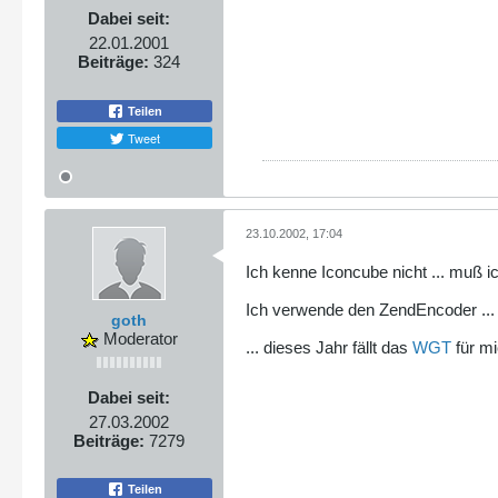
Dabei seit:
22.01.2001
Beiträge:
324
Teilen
Tweet
23.10.2002, 17:04
Ich kenne Iconcube nicht ... muß ic
Ich verwende den ZendEncoder ...
goth
Moderator
... dieses Jahr fällt das
WGT
für mi
Dabei seit:
27.03.2002
Beiträge:
7279
Teilen