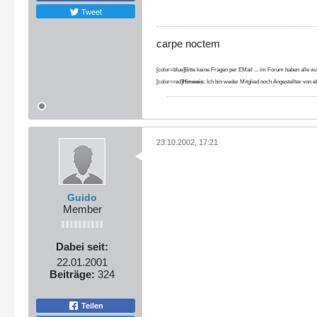
Tweet
carpe noctem
[color=blue]Bitte keine Fragen per EMail ... im Forum haben alle wa
[color=red]
Hinweis:
Ich bin weder Mitglied noch Angestellter von eb
23.10.2002, 17:21
Guido
Member
Dabei seit:
22.01.2001
Beiträge:
324
Teilen