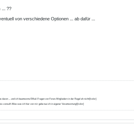
 ... ??
eventuell von verschiedene Optionen ... ab dafür ...
s davon ... und ich beantworte EMail-Fragen von Foren-Mitgliedern in der Regel eh nicht![/color]
iz-consult! Alles was ich hier von mir gebe tue ich in eigener Verantwortung![/color]