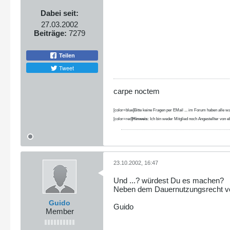
Dabei seit:
27.03.2002
Beiträge:
7279
Teilen
Tweet
carpe noctem
[color=blue]Bitte keine Fragen per EMail ... im Forum haben alle wa
[color=red]
Hinweis:
Ich bin weder Mitglied noch Angestellter von eb
23.10.2002, 16:47
Und ...? würdest Du es machen?
Neben dem Dauernutzungsrecht von 
Guido
Guido
Member