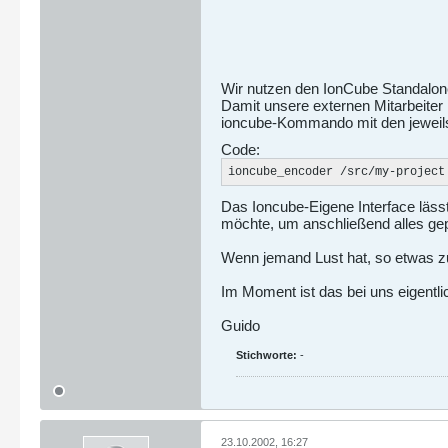
Wir nutzen den IonCube Standalon
Damit unsere externen Mitarbeiter
ioncube-Kommando mit den jeweils
Code:
ioncube_encoder /src/my-project
Das Ioncube-Eigene Interface lässt
möchte, um anschließend alles gepa
Wenn jemand Lust hat, so etwas zu
Im Moment ist das bei uns eigentli
Guido
Stichworte:
-
23.10.2002, 16:27