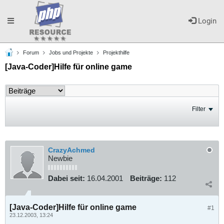
Toggle
Login
Forum
Jobs und Projekte
Projekthilfe
navigation
[Java-Coder]Hilfe für online game
Filter
CrazyAchmed
Newbie
Dabei seit:
16.04.2001
Beiträge:
112
[Java-Coder]Hilfe für online game
#1
23.12.2003, 13:24