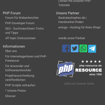
Lernen mit unseren PHP-
Tutorials
PHP Forum
Unsere Partner
Forum für Webentwickler
Baukatastrophen.de |
Handwerker finden
PHP-Developer Forum
estugo - Hosting für Ihren Shopr
SEO - Suchmaschinen Tricks
und Tipps
off-topic Diskussionen
werde unser Partner
Informationen
Über uns
Für Internetagenturen und PHP-
Freelancer
Für Anwender und
Softwareentwickler
Projektausschreibung
veröffentlichen
Jetzt auf unserer Seite:
PHP Scripte verkaufen
* Unsere Preise
Glossar