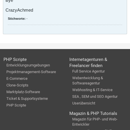
Bye
CrazyAchmed
Stichworte:
-
PHP Scripte
Internetagenturen &
Entwicklungsumgebungen
Freelancer finden
Full Service Agentur
Projektmanagement-Software
Webentwicklung &
E-Commerce
Softwareagentur
Clone-Scripts
Webhosting & IT-Service
Marktplatz-Software
SEA , SEM und SEO Agentur
Ticket & Supportsysteme
Userübersicht
PHP Scripte
Magazin & PHP Tutorials
Magazin für PHP- und Web-
Entwickler