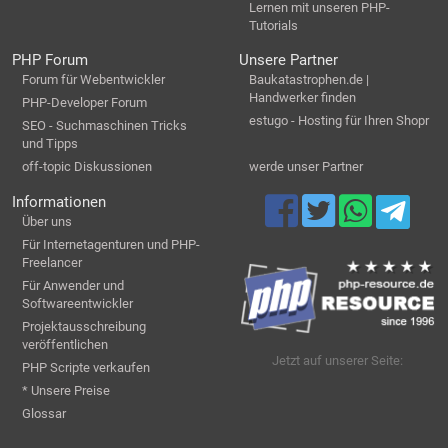
Lernen mit unseren PHP-
Tutorials
PHP Forum
Unsere Partner
Forum für Webentwickler
Baukatastrophen.de |
Handwerker finden
PHP-Developer Forum
estugo - Hosting für Ihren Shopr
SEO - Suchmaschinen Tricks
und Tipps
off-topic Diskussionen
werde unser Partner
Informationen
Über uns
Für Internetagenturen und PHP-
Freelancer
Für Anwender und
Softwareentwickler
Projektausschreibung
veröffentlichen
Jetzt auf unserer Seite:
PHP Scripte verkaufen
* Unsere Preise
Glossar