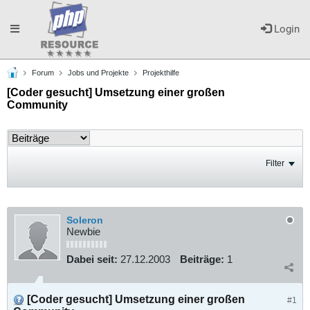
Toggle
Login
Forum
Jobs und Projekte
Projekthilfe
navigation
[Coder gesucht] Umsetzung einer großen
Community
Filter
Soleron
Newbie
Dabei seit:
27.12.2003
Beiträge:
1
[Coder gesucht] Umsetzung einer großen
#1