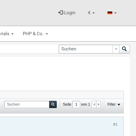
Login
€
rials
PHP & Co.
Seite
von
1
Filter
#1