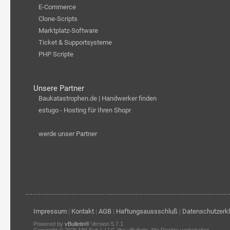
E-Commerce
Clone-Scripts
Marktplatz-Software
Ticket & Supportsysteme
PHP Scripte
Unsere Partner
Baukatastrophen.de | Handwerker finden
estugo - Hosting für Ihren Shopr
werde unser Partner
Impressum
|
Kontakt
|
AGB
|
Haftungsaussschluß
|
Datenschutzerk
Powered by
vBulletin®
Version 5.7.1
Copyright © 2026 MH Sub I, LLC dba vBulletin. Alle Rechte vorbehalten.