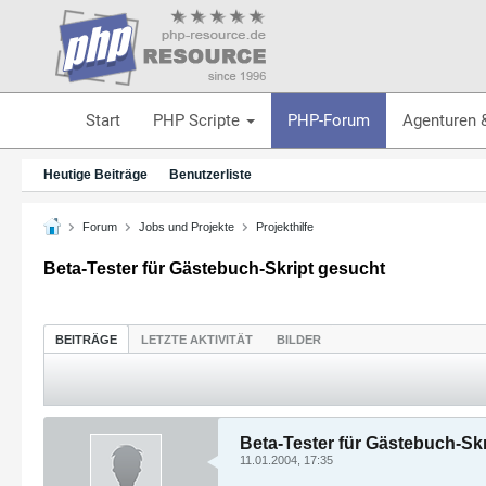
Start
PHP Scripte
PHP-Forum
Agenturen 
Heutige Beiträge
Benutzerliste
Forum
Jobs und Projekte
Projekthilfe
Beta-Tester für Gästebuch-Skript gesucht
BEITRÄGE
LETZTE AKTIVITÄT
BILDER
Beta-Tester für Gästebuch-Sk
11.01.2004, 17:35